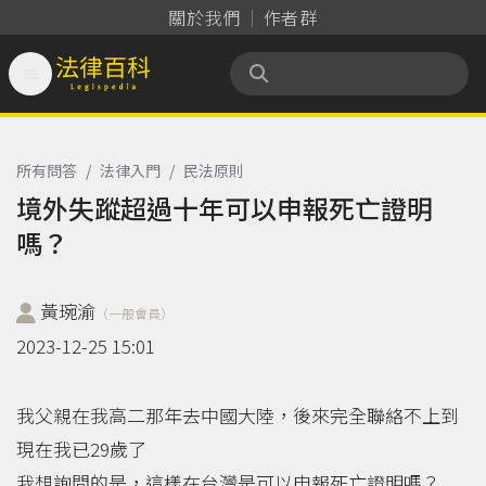
關於我們
作者群

法律百科 Legispedia
所有問答
/
法律入門
/
民法原則
境外失蹤超過十年可以申報死亡證明
嗎？
黃琬渝
（一般會員）
2023-12-25 15:01
我父親在我高二那年去中國大陸，後來完全聯絡不上到
現在我已29歲了
我想詢問的是，這樣在台灣是可以申報死亡證明嗎？