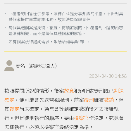
． 回覆者的回答僅供參考，法律百科是分享知識的平臺，不針對具
體個案提供專業諮詢服務，故無法負保證責任。
． 每個具體個案是獨特、複雜、持續發展的，回覆者對回答的內容
是法律知識，而不是每個具體個案的解答。
如有個案法律諮詢需求，敬請洽詢專業律師。
匿名（認證法律人）
2024-04-30 14:58
按照提問所說的情形，後案
故意
犯罪所處徒刑既已
判決
確定
，便可能會先送監獄服刑。前案
緩刑
雖被
撤銷
，但
其
裁定
尚未確定，通常會等到確定撤銷後才去接續執
行。但是徒刑執行的順序，要由
檢察官
作決定，究竟會
怎樣執行，必須以檢察官最終決定為準。