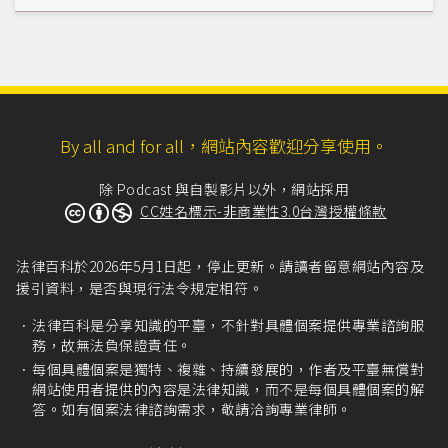
By all and for all，網站內容歡迎分享使用。
除 Podcast 與自製影片以外，網站採用
CC姓名標示-非商業性3.0台灣授權條款
法律百科於2026年5月1日起，停止更新。請讀者留意網站內容及
援引資料，是否與現行法令規定相符。
法律百科是分享知識的平臺，不針對具體個案提供專業諮詢服
務，故無法負保證責任。
每個具體個案是獨特、複雜、持續發展的，作者及平臺無償對
網站使用者提供的內容是法律知識，而不是每個具體個案的解
答。如有個案法律諮詢需求，敬請洽詢專業律師。