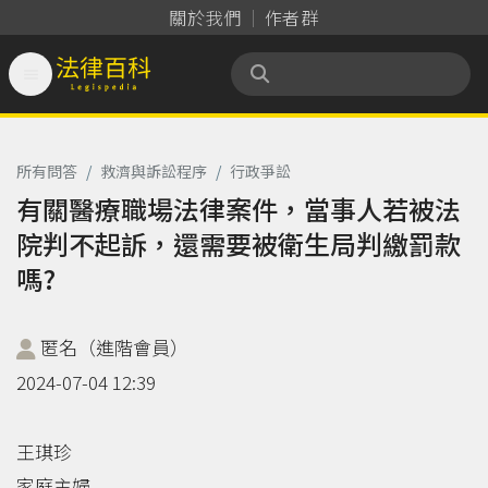
關於我們
作者群

法律百科 Legispedia
所有問答
/
救濟與訴訟程序
/
行政爭訟
有關醫療職場法律案件，當事人若被法
院判不起訴，還需要被衛生局判繳罰款
嗎?
匿名（進階會員）
2024-07-04 12:39
王琪珍
家庭主婦