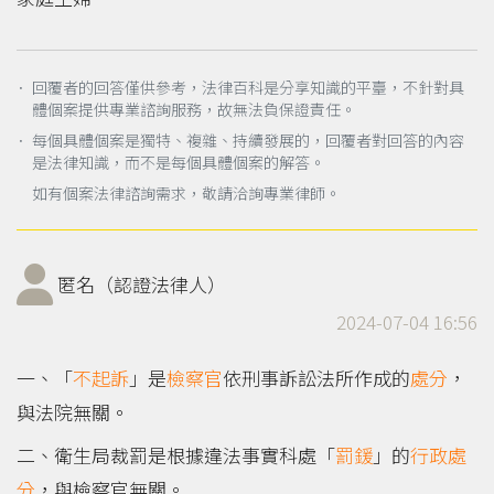
． 回覆者的回答僅供參考，法律百科是分享知識的平臺，不針對具
體個案提供專業諮詢服務，故無法負保證責任。
． 每個具體個案是獨特、複雜、持續發展的，回覆者對回答的內容
是法律知識，而不是每個具體個案的解答。
如有個案法律諮詢需求，敬請洽詢專業律師。
匿名（認證法律人）
2024-07-04 16:56
一、「
不起訴
」是
檢察官
依刑事訴訟法所作成的
處分
，
與法院無關。
二、衛生局裁罰是根據違法事實科處「
罰鍰
」的
行政處
分
，與檢察官無關。