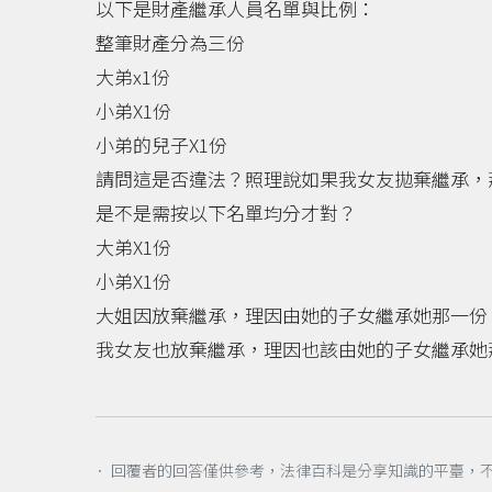
以下是財產繼承人員名單與比例：
整筆財產分為三份
大弟x1份
小弟X1份
小弟的兒子X1份
請問這是否違法？照理說如果我女友拋棄繼承，
是不是需按以下名單均分才對？
大弟X1份
小弟X1份
大姐因放棄繼承，理因由她的子女繼承她那一份
我女友也放棄繼承，理因也該由她的子女繼承她
． 回覆者的回答僅供參考，法律百科是分享知識的平臺，