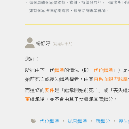
． 每個具體個案是獨特、複雜、持續發展的，回覆者對回
如有個案法律諮詢需求，敬請洽詢專業律師。
楊舒婷
（認證法律人）
您好：
所述由下一代
繼承
的情況（即「
代位繼承
」）是
始前死亡或喪失繼承權者，由其
直系血親卑親屬
而這條的
要件
是「繼承開始前死亡」或「喪失繼
棄
繼承後，並不會由其子女繼承其應繼分。
代位繼承
，
拋棄繼承
，
應繼分
，
喪失