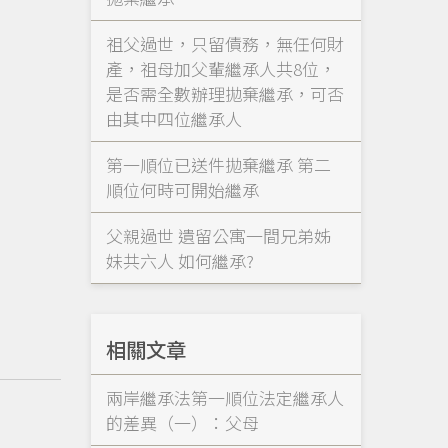
祖父過世，只留債務，無任何財
產，祖母加父輩繼承人共8位，
是否需全數辦理拋棄繼承，可否
由其中四位繼承人
第一順位已送件拋棄繼承 第二
順位何時可開始繼承
父親過世 遺留公寓一間兄弟姊
妹共六人 如何繼承?
相關文章
兩岸繼承法第一順位法定繼承人
的差異（一）：父母