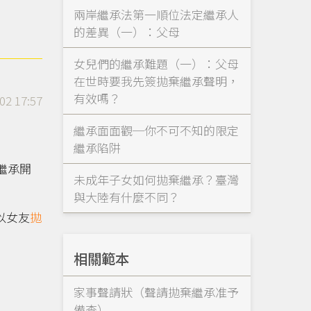
兩岸繼承法第一順位法定繼承人
的差異（一）：父母
女兒們的繼承難題（一）：父母
在世時要我先簽拋棄繼承聲明，
有效嗎？
02 17:57
繼承面面觀─你不可不知的限定
繼承陷阱
繼承開
未成年子女如何拋棄繼承？臺灣
與大陸有什麼不同？
以女友
拋
相關範本
家事聲請狀（聲請拋棄繼承准予
備查）