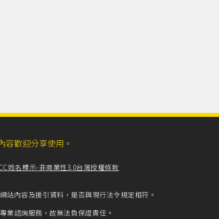
ll，網站內容歡迎分享使用。
CC姓名標示-非商業性3.0台灣授權條款
留意網站內容及援引資料，是否與現行法令規定相符。
專業諮詢服務，故無法負保證責任。