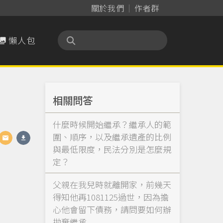
關於我們
作者群
懶人包

相關問答
什麼時候開始繼承？繼承人的範
圍、順序，以及繼承遺產的比例
與最低限度，民法分別是怎麼規
定？
父親在我兒時就離開家，前幾天
得知他再1081125過世，因為擔
心他會留下債務，請問要如何辦
拋棄繼承