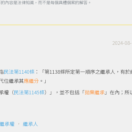
答的內容是法律知識，而不是每個具體個案的解答。
2024-08-
指
民法第1140條
：「第1138條所定第一順序之繼承人，有於
代位繼承其
應繼分
。」
承權（
民法第1145條
）」，並不包括「
拋棄繼承
」在內；所
繼承權
，
繼承人