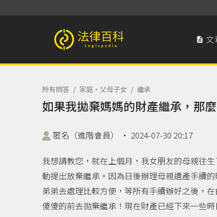
文

法律百科 Legispedia
所有問答
/
家庭‧父母子女
/
繼承
如果我拋棄媽媽的財產繼承，那麼
匿名（進階會員）
‧
2024-07-30 20:17
我想請教您，就在上個月，我女朋友的母親往生
動提出放棄繼承。因為日後辦理母親遺產手續的
弟弟去處理比較方便，等所有手續辦好之後，在
傻傻的前去拋棄繼承！現在財產已經下來一些時