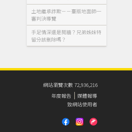
土地繼承詐欺－－臺版地面師一
審判決導覽
手足情深還是鬩牆？兄弟姊妹特
留分該刪除嗎？
網站瀏覽次數 72,936,216
年度報告
媒體報導
致網站使用者