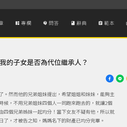
章
專欄
問答
辭典
範本




我的子女是否為代位繼承人？
了。然而他的兄弟姐妹提出，希望姐姐和妹妹，能夠主
時候，不用兄弟姐妹四個人一同跑來跑去的，就讓2個
由四個兄弟姊妹一起均分！當下女友不疑有他，所以就
日了，才被告之知，媽媽名下的財產已均分完畢。