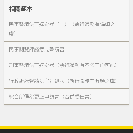
相關範本
民事聲請法官迴避狀（二）（執行職務有偏頗之
虞）
民事閱覽評議意見聲請書
刑事聲請法官迴避狀（執行職務有不公正的可能）
行政訴訟聲請法官迴避狀（執行職務有偏頗之虞）
綜合所得稅更正申請書（合併委任書）