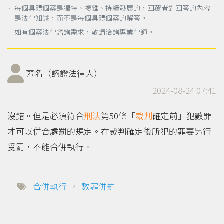
． 每個具體個案是獨特、複雜、持續發展的，回覆者對回答的內容
是法律知識，而不是每個具體個案的解答。
如有個案法律諮詢需求，敬請洽詢專業律師。
匿名（認證法律人）
2024-08-24 07:41
沒錯。但是必須符合
刑法
第50條「
裁判
確定前」犯數罪
才可以併合處罰的規定。在裁判確定後所犯的罪要另行
受罰，不能合併執行。
合併執行
，
數罪併罰