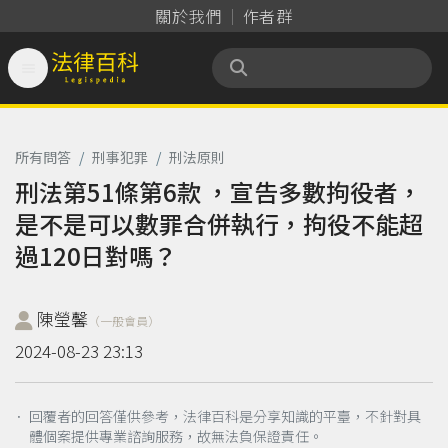
關於我們
作者群

法律百科 Legispedia
所有問答
/
刑事犯罪
/
刑法原則
刑法第51條第6款 ，宣告多數拘役者，
是不是可以數罪合併執行，拘役不能超
過120日對嗎？
陳瑩馨
（一般會員）
2024-08-23 23:13
． 回覆者的回答僅供參考，法律百科是分享知識的平臺，不針對具
體個案提供專業諮詢服務，故無法負保證責任。