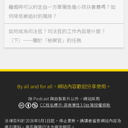
離婚時可以約定由一方單獨負擔小孩扶養費嗎？如
何降低被追討的風險？
如何成為司法官？司法官的工作內容是什麼？
（下）──關於「檢察官」的任務
By all and for all，網站內容歡迎分享使用。
除 Podcast 與自製影片以外，網站採用
CC姓名標示-非商業性3.0台灣授權條款
法律百科於2026年5月1日起，停止更新。請讀者留意網站內容及
援引資料，是否與現行法令規定相符。