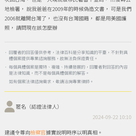
地檢署， 說我爸爸在2009年的時候偽造文書， 可是我們
2006就離開台灣了， 也沒有台灣國籍， 都是用美國護
照， 請問現在該怎麼辦
． 回覆者的回答僅供參考，法律百科是分享知識的平臺，不針對具
體個案提供專業諮詢服務，故無法負保證責任。
． 每個具體個案是獨特、複雜、持續發展的，回覆者對回答的內容
是法律知識，而不是每個具體個案的解答。
如有個案法律諮詢需求，敬請洽詢專業律師。
匿名（認證法律人）
2024-09-22 10:10
建議令尊向
檢察官
據實說明時序以明真相。