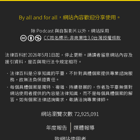
By all and for all，網站內容歡迎分享使用。
除 Podcast 與自製影片以外，網站採用
CC姓名標示-非商業性3.0台灣授權條款
法律百科於2026年5月1日起，停止更新。請讀者留意網站內容及
援引資料，是否與現行法令規定相符。
法律百科是分享知識的平臺，不針對具體個案提供專業諮詢服
務，故無法負保證責任。
每個具體個案是獨特、複雜、持續發展的，作者及平臺無償對
網站使用者提供的內容是法律知識，而不是每個具體個案的解
答。如有個案法律諮詢需求，敬請洽詢專業律師。
網站瀏覽次數 72,925,091
年度報告
媒體報導
致網站使用者