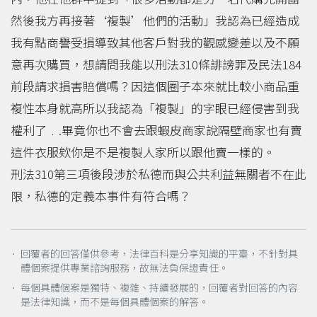
然後我方再接著‘複製’他們的活動」我認為已經造成
我有點商譽受損導致其他客戶對我的觀感變差以及不願
意再次購買，想請問我能以刑法310條誹謗罪及民法184
前段請求損害賠償嗎？因這個圈子本來就比較小商品重
複性本身就高所以我認為「複製」的字眼已經侵害到我
權利了﹒.畢竟你也不會去跟蝦皮商家說隔壁商家也有賣
這件衣服欸你是不是複製人家所以跟他賣一樣的。
刑法310第三項後段涉於私德而與公共利益無關者不在此
限，私德的定義本事件有符合嗎？
． 回覆者的回答僅供參考，法律百科是分享知識的平臺，不針對具
體個案提供專業諮詢服務，故無法負保證責任。
． 每個具體個案是獨特、複雜、持續發展的，回覆者對回答的內容
是法律知識，而不是每個具體個案的解答。