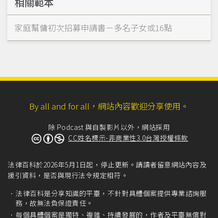
相關範本
家庭幫傭初次招募申請書－多名子女或16點
By all and for all，網站內容歡迎分享使用。
除 Podcast 與自製影片以外，網站採用
CC姓名標示-非商業性3.0台灣授權條款
法律百科於2026年5月1日起，停止更新。請讀者留意網站內容及
援引資料，是否與現行法令規定相符。
法律百科是分享知識的平臺，不針對具體個案提供專業諮詢服
務，故無法負保證責任。
每個具體個案是獨特、複雜、持續發展的，作者及平臺無償對