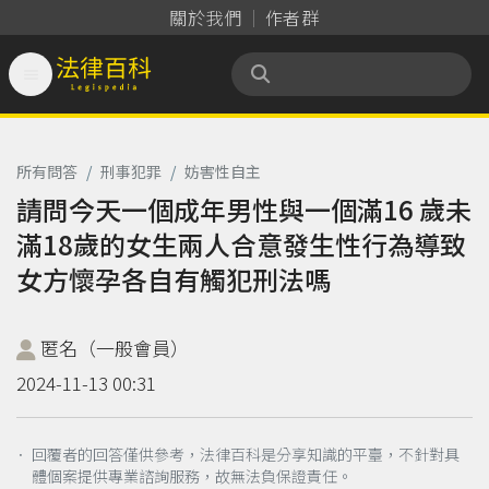
關於我們
作者群

法律百科 Legispedia
所有問答
/
刑事犯罪
/
妨害性自主
請問今天一個成年男性與一個滿16 歲未
滿18歲的女生兩人合意發生性行為導致
女方懷孕各自有觸犯刑法嗎
匿名（一般會員）
2024-11-13 00:31
． 回覆者的回答僅供參考，法律百科是分享知識的平臺，不針對具
體個案提供專業諮詢服務，故無法負保證責任。