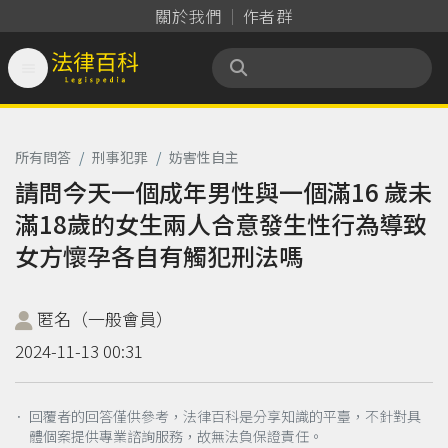
關於我們
作者群

法律百科 Legispedia
所有問答
/
刑事犯罪
/
妨害性自主
請問今天一個成年男性與一個滿16 歲未
滿18歲的女生兩人合意發生性行為導致
女方懷孕各自有觸犯刑法嗎
匿名（一般會員）
2024-11-13 00:31
． 回覆者的回答僅供參考，法律百科是分享知識的平臺，不針對具
體個案提供專業諮詢服務，故無法負保證責任。