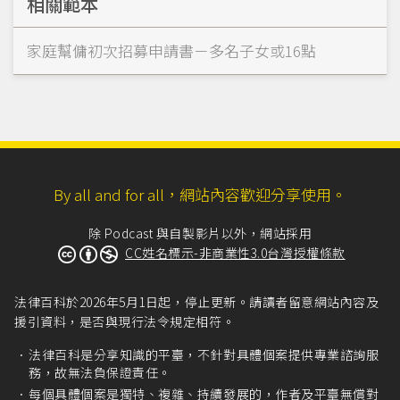
相關範本
家庭幫傭初次招募申請書－多名子女或16點
By all and for all，網站內容歡迎分享使用。
除 Podcast 與自製影片以外，網站採用
CC姓名標示-非商業性3.0台灣授權條款
法律百科於2026年5月1日起，停止更新。請讀者留意網站內容及
援引資料，是否與現行法令規定相符。
法律百科是分享知識的平臺，不針對具體個案提供專業諮詢服
務，故無法負保證責任。
每個具體個案是獨特、複雜、持續發展的，作者及平臺無償對