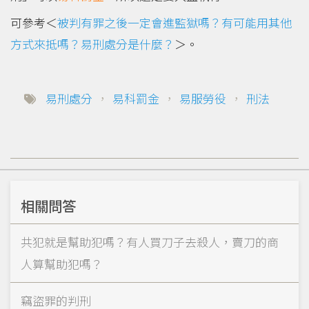
可參考＜
被判有罪之後一定會進監獄嗎？有可能用其他
方式來抵嗎？易刑處分是什麼？
＞。
易刑處分
，
易科罰金
，
易服勞役
，
刑法
相關問答
共犯就是幫助犯嗎？有人買刀子去殺人，賣刀的商
人算幫助犯嗎？
竊盜罪的判刑