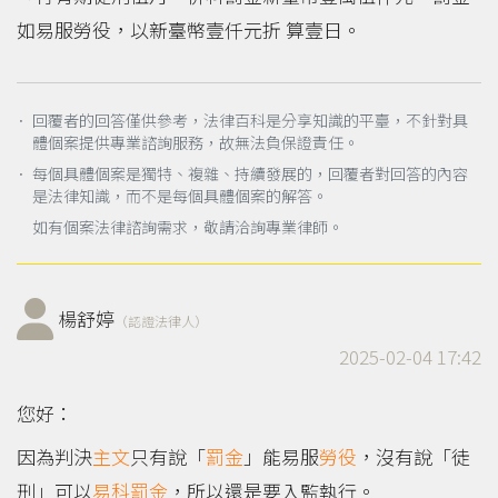
如易服勞役，以新臺幣壹仟元折 算壹日。
． 回覆者的回答僅供參考，法律百科是分享知識的平臺，不針對具
體個案提供專業諮詢服務，故無法負保證責任。
． 每個具體個案是獨特、複雜、持續發展的，回覆者對回答的內容
是法律知識，而不是每個具體個案的解答。
如有個案法律諮詢需求，敬請洽詢專業律師。
楊舒婷
（認證法律人）
2025-02-04 17:42
您好：
因為判決
主文
只有說「
罰金
」能易服
勞役
，沒有說「徒
刑」可以
易科罰金
，所以還是要入監執行。