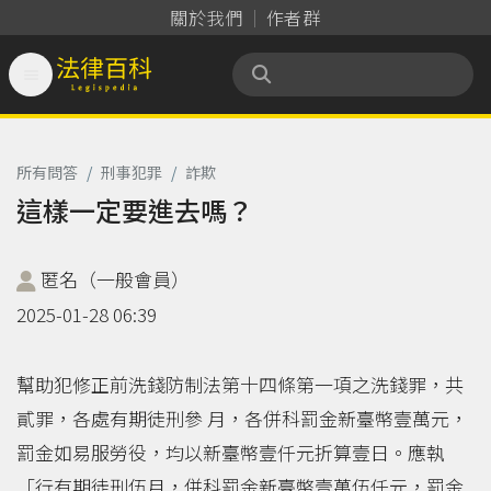
關於我們
作者群

法律百科 Legispedia
所有問答
/
刑事犯罪
/
詐欺
這樣一定要進去嗎？
匿名（一般會員）
2025-01-28 06:39
幫助犯修正前洗錢防制法第十四條第一項之洗錢罪，共
貳罪，各處有期徒刑參 月，各併科罰金新臺幣壹萬元，
罰金如易服勞役，均以新臺幣壹仟元折算壹日。應執
「行有期徒刑伍月，併科罰金新臺幣壹萬伍仟元，罰金