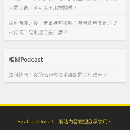
完罰金後，就可以不用被關嗎？
被判有罪之後一定會進監獄嗎？有可能用其他方式
來抵嗎？易刑處分是什麼？
相關Podcast
法科快報：從墮胎罪修法爭議談罰金刑改革？
By all and for all，網站內容歡迎分享使用。