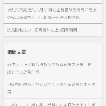
被判刑有期徒刑六月‚併科罰金新臺幣五萬元如易服
勞役以新臺幣1000元折算一日是甚麼意思
洗錢防制法14 3個月併科罰金5個月刑期
相關文章
原住民、漁民將合法製造並持有獵槍或漁槍「轉
讓」他人恐負刑責
出國帶回的藥品放到網拍上，為什麼會被衛生局處
罰？
「科」、「併科」和「易科」罰金有什麼不同？繳