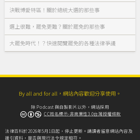
決戰博愛特區！關於總統大選的那些事
選上很難，罷免更難？關於罷免的那些事
大罷免時代！？快速閱覽罷免的各種法律爭議
By all and for all，網站內容歡迎分享使用。
除 Podcast 與自製影片以外，網站採用
CC姓名標示-非商業性3.0台灣授權條款
法律百科於2026年5月1日起，停止更新。請讀者留意網站內容及
援引資料，是否與現行法令規定相符。