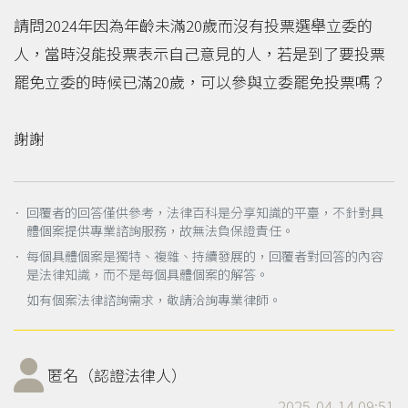
請問2024年因為年齡未滿20歲而沒有投票選舉立委的
人，當時沒能投票表示自己意見的人，若是到了要投票
罷免立委的時候已滿20歲，可以參與立委罷免投票嗎？
謝謝
． 回覆者的回答僅供參考，法律百科是分享知識的平臺，不針對具
體個案提供專業諮詢服務，故無法負保證責任。
． 每個具體個案是獨特、複雜、持續發展的，回覆者對回答的內容
是法律知識，而不是每個具體個案的解答。
如有個案法律諮詢需求，敬請洽詢專業律師。
匿名（認證法律人）
2025-04-14 09:51