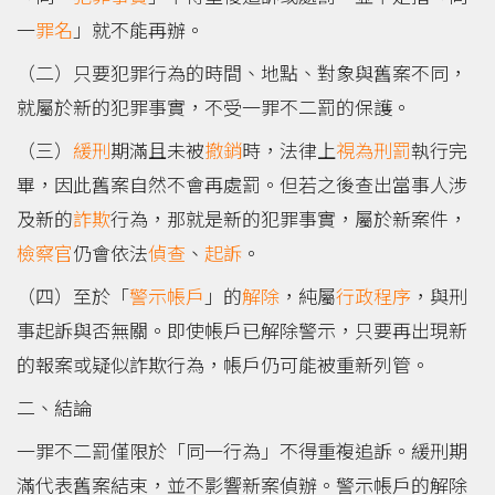
一
罪名
」就不能再辦。
（二）只要犯罪行為的時間、地點、對象與舊案不同，
就屬於新的犯罪事實，不受一罪不二罰的保護。
（三）
緩刑
期滿且未被
撤銷
時，法律上
視為
刑罰
執行完
畢，因此舊案自然不會再處罰。但若之後查出當事人涉
及新的
詐欺
行為，那就是新的犯罪事實，屬於新案件，
檢察官
仍會依法
偵查
、
起訴
。
（四）至於「
警示帳戶
」的
解除
，純屬
行政程序
，與刑
事起訴與否無關。即使帳戶已解除警示，只要再出現新
的報案或疑似詐欺行為，帳戶仍可能被重新列管。
二、結論
一罪不二罰僅限於「同一行為」不得重複追訴。緩刑期
滿代表舊案結束，並不影響新案偵辦。警示帳戶的解除