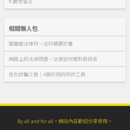
ft.聽眾留言
相關懶人包
圖書館法律月－法科精選好書
網路上的法律問題—法律如何應對假訊息
告別詐騙之島｜4個好用的防詐工具
By all and for all，網站內容歡迎分享使用。