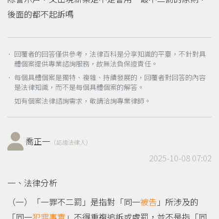
後面的都不起訴嗎
． 回覆者的回答僅供參考，法律百科是分享知識的平臺，不針對具
體個案提供專業諮詢服務，故無法負保證責任。
． 每個具體個案是獨特、複雜、持續發展的，回覆者對回答的內容
是法律知識，而不是每個具體個案的解答。
如有個案法律諮詢需求，敬請洽詢專業律師。
喬正一
（認證法律人）
2025-10-08 07:02
一、法律分析
（一）「一罪不二罰」是指對「同一
被告
」所涉及的
「同一
犯罪事實
」不得重複追訴或處罰，並不是指「同