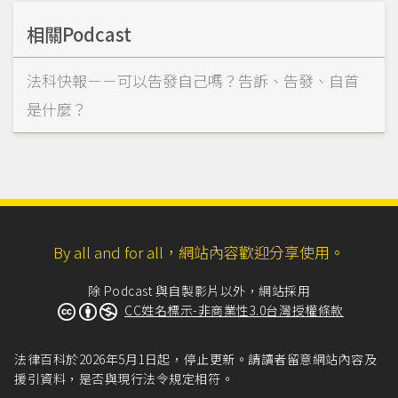
相關Podcast
法科快報－－可以告發自己嗎？告訴、告發、自首
是什麼？
By all and for all，網站內容歡迎分享使用。
除 Podcast 與自製影片以外，網站採用
CC姓名標示-非商業性3.0台灣授權條款
法律百科於2026年5月1日起，停止更新。請讀者留意網站內容及
援引資料，是否與現行法令規定相符。