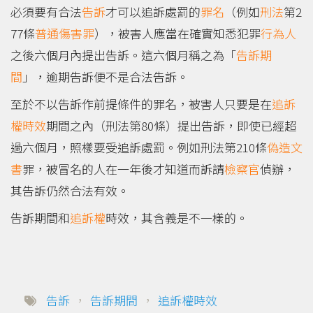
必須要有合法
告訴
才可以追訴處罰的
罪名
（例如
刑法
第2
77條
普通傷害罪
），被害人應當在確實知悉犯罪
行為人
之後六個月內提出告訴。這六個月稱之為「
告訴期
間
」，逾期告訴便不是合法告訴。
至於不以告訴作前提條件的罪名，被害人只要是在
追訴
權時效
期間之內（刑法第80條）提出告訴，即使已經超
過六個月，照樣要受追訴處罰。例如刑法第210條
偽造
文
書
罪，被冒名的人在一年後才知道而訴請
檢察官
偵辦，
其告訴仍然合法有效。
告訴期間和
追訴權
時效，其含義是不一樣的。
告訴
，
告訴期間
，
追訴權時效