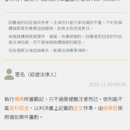
． 回覆者的回答僅供參考，法律百科是分享知識的平臺，不針對具
體個案提供專業諮詢服務，故無法負保證責任。
． 每個具體個案是獨特、複雜、持續發展的，回覆者對回答的內容
是法律知識，而不是每個具體個案的解答。
如有個案法律諮詢需求，敬請洽詢專業律師。
匿名（認證法律人）
2025-11-09 09:34
執行
傳票
所蓋戳記，只不過是提醒注意而已。徒刑能不
能
易科罰金
，以判決書上記載的
主文
作準，由
檢察官
按
照個別案件審酌。