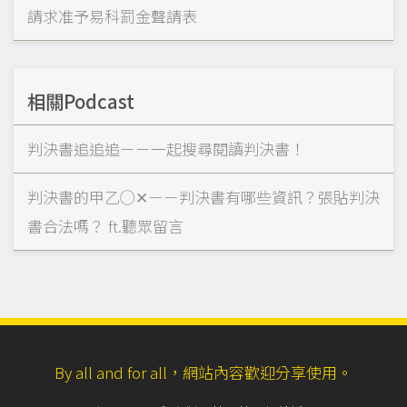
請求准予易科罰金聲請表
相關Podcast
判決書追追追－－一起搜尋閱讀判決書！
判決書的甲乙◯✕－－判決書有哪些資訊？張貼判決
書合法嗎？ ft.聽眾留言
By all and for all，網站內容歡迎分享使用。