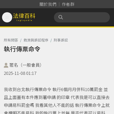
關於我們
作者群

法律百科 Legispedia
所有問答
/
救濟與訴訟程序
/
刑事訴訟
執行傳票命令
匿名（一般會員）
2025-11-08 01:17
我收到台北執行傳票命令 執行6個月月併科10萬罰金 並
且上面蓋有本件應到署申請 的印章 代表我是可以直接去
申請易科罰金嗎 我看其他人不能的話 執行傳票命令上就
會標明不能易科 我的執行單上並無 是否代表可以易科