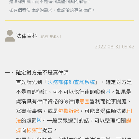
是法律知識，而不是每個具體個案的解答。
如有個案法律諮詢需求，敬請洽詢專業律師。
法律百科
（認證法律人）
2022-08-31 09:42
確定對方是不是真律師
首先請先到「
法務部律師查詢系統
」，確定對方是
[1]
不是真的律師、可不可以執行律師職務
。如果是
謊稱具有律師資格的假律師
意圖
營利而從事開庭、
寫書狀事務，或是
包攬訴訟
，可能會受律師法或
刑
[2]
法
的處罰
。一般民眾遇到的話，可以整理相關
證
據
向
檢察官
提告。