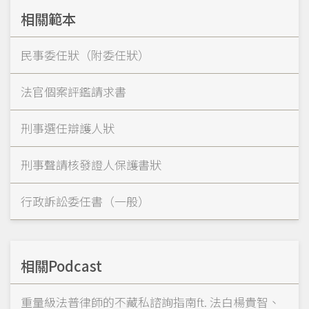
相關範本
民事委任狀（附委任狀）
法官個案評鑑請求書
刑事選任辯護人狀
刑事聲請核發證人保護書狀
行政訴訟委任書（一般）
相關Podcast
重量級法普律師的不藏私諮詢指南ft. 法白楊貴智、