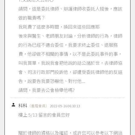
請問，這是委託律師、辯護律師收委託人錢後，應該
做的職責嗎？
我耗費了這麼多時間，換回來這些回應耶
後來與醫生、老師朋友討論，分析律師的行為，律師
的行為已經不適合委任，我要求終止委任、退服務
費，他卻做不相關的事情，以不是此委託事件的事，
叫我買單，我說我會把他說的話公諸於世，去律師協
會、司法行政部門投訴他，卻遭受委託律師他的反誣
告，說要告我要恐嚇他、對付他...
請問，我要去公會檢舉他嗎?

科科
（進階會員）
2022-05-16 06:10:13
樓上 5/13 留言的會員您好
關於律師的資格以及確認，或許您可以參考以下網站