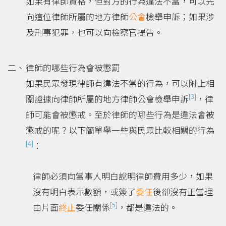
如果有律師資格，但對方的行為違法不當，可以先
向這位律師所屬的地方律師
公會
檢舉申訴；如果涉
及刑事犯罪，也可以向檢察官提告。
律師的哪些行為會被懲罰
如果民眾發現律師有違法不當的行為，可以附上相
[3]
關證據向律師所屬的地方律師公會檢舉申訴
，律
師可能會被懲戒。至於律師的哪些行為是違法會被
懲戒的呢？以下簡單舉一些與民眾比較相關的行為
[4]
：
律師必須向當事人明白說明律師費用多少，如果
沒有明白表示數額，或簽了
委任
後卻沒有正當理
[5]
由片面
終止
委任關係
，都是違法的。