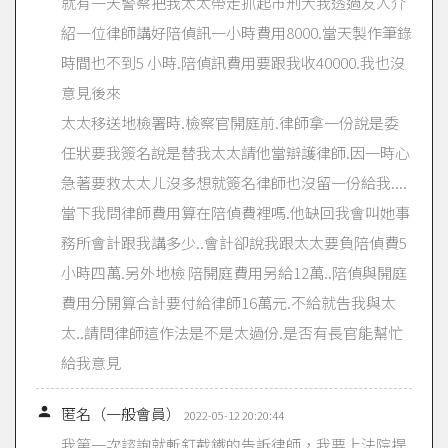
就有一天警察把我太太帶走抓起市刑大我透過友人介
紹一位律師講好陪偵訊一小時費用8000.當天製作筆錄
時間也不到5 小時.陪偵訊費用要跟我收40000.我也沒
意見後來
太太移送地檢署時.檢察官開庭前.律師拿一份說是委
任狀要我簽名說是替我太太請他當辯護律師.因一時心
急著要救太太ㄦ沒多想就簽名律師也沒留一份給我....
當下我問律師費用算在陪偵費裡嗎.他缺回我會叫她事
務所會計跟我講多少..會計卻說我跟太太要負陪偵費5
小時四萬.另外地檢 陪開庭費用另給12萬..陪偵與開庭
費用分開算合計要付給律師16萬元.不給就告我與太
太..請問律師這作法是不是太過份.是否有長官能幫忙
給我意見

匿名（一般會員）
2022-05-12 20:20:44
我第一次諮詢就斬釘截鐵的告訴律師，我要上法院提