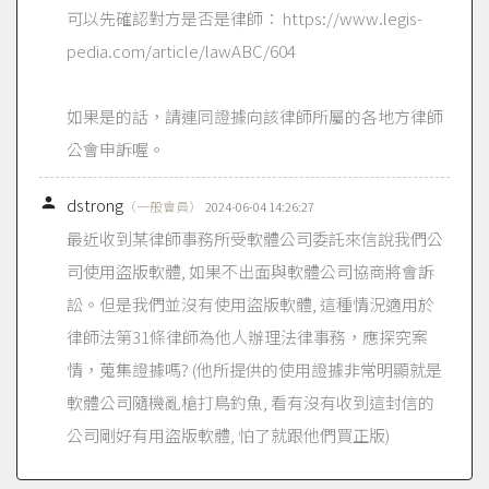
可以先確認對方是否是律師： https://www.legis-
pedia.com/article/lawABC/604
如果是的話，請連同證據向該律師所屬的各地方律師
公會申訴喔。

dstrong
（一般會員）
2024-06-04 14:26:27
最近收到某律師事務所受軟體公司委託來信說我們公
司使用盜版軟體, 如果不出面與軟體公司協商將會訴
訟。但是我們並沒有使用盜版軟體, 這種情況適用於
律師法第31條律師為他人辦理法律事務，應探究案
情，蒐集證據嗎? (他所提供的使用證據非常明顯就是
軟體公司隨機亂槍打鳥釣魚, 看有沒有收到這封信的
公司剛好有用盜版軟體, 怕了就跟他們買正版)