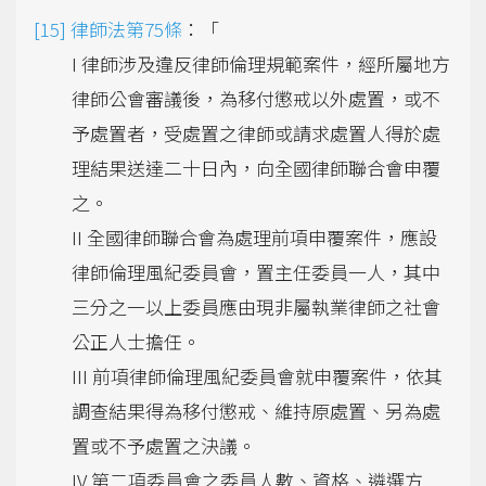
律師法第75條
：「
I 律師涉及違反律師倫理規範案件，經所屬地方
律師公會審議後，為移付懲戒以外處置，或不
予處置者，受處置之律師或請求處置人得於處
理結果送達二十日內，向全國律師聯合會申覆
之。
II 全國律師聯合會為處理前項申覆案件，應設
律師倫理風紀委員會，置主任委員一人，其中
三分之一以上委員應由現非屬執業律師之社會
公正人士擔任。
III 前項律師倫理風紀委員會就申覆案件，依其
調查結果得為移付懲戒、維持原處置、另為處
置或不予處置之決議。
IV 第二項委員會之委員人數、資格、遴選方