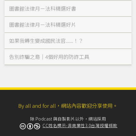
圖書館法律月－法科精選好書
圖書館法律月－法科精選好片
如果我轉生變成國民法官......！？
告別詐騙之島｜4個好用的防詐工具
By all and for all，網站內容歡迎分享使用。
除 Podcast 與自製影片以外，網站採用
CC姓名標示-非商業性3.0台灣授權條款