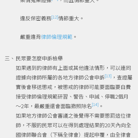
[12]
違反保密義務
情節重大。
嚴重違背
律師倫理規範
。
民眾要怎麼申訴檢舉
如果遇到的律師有上面或其他違法情形，可以連同
[13]
證據向律師所屬的各地方律師公會申訴
，查證屬
實後會移送懲戒，被懲戒的律師可能要面臨要自費
接受律師倫理規範研習、警告、申誡、停職2個月
[14]
～2年，最嚴重還會面臨撤照除名
。
如果地方律師公會審議之後覺得不需要懲罰這位律
師，不服的民眾可以在得到處理結果的20天內向全
國律師聯合會（下稱全律會）提起申覆，由全律會