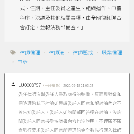
式、任期、主任委員之產生、組織運作、申覆
程序、決議及其他相關事項，由全國律師聯合
會訂定，並報法務部備查。」
律師倫理
，
律師法
，
律師懲戒
，
職業倫理
，
申訴

LU0008757
（一般會員）
2021-09-18 21:03:08
委任律師沒幫委託人爭取應得的賠償，反而與對造和
保險理賠私下討論如果讓委託人同意和解討論內容不
曾告知委託人，委託人如詢問都回答還在討論，沒詢
問委託人同意接受協議書內容也沒說明，不理願不願
意強行要求委託人同意所得理賠金全數先行匯入律師