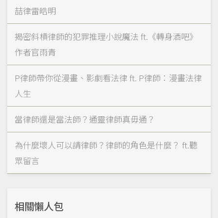
喆律雷皓明
揭密斜槓律師的犯罪推理小說魔法 ft.《轉身酒吧》
作者官雨青
P律師帶你從漫畫、影劇看法律 ft. P律師：漫畫法律
人生
當律師還是當法師？通靈律師真毋通？
為什麼壞人可以請律師？律師的角色是什麼？ ft.聽
眾留言
相關懶人包