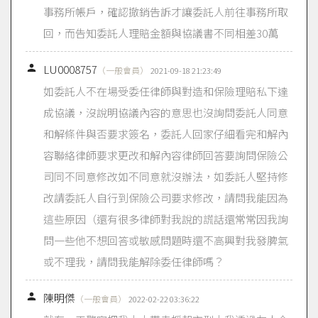
事務所帳戶，確認撤銷告訴才讓委託人前往事務所取
回，而告知委託人理賠金額與協議書不同相差30萬

LU0008757
（一般會員）
2021-09-18 21:23:49
如委託人不在場受委任律師與對造和保險理賠私下達
成協議，沒說明協議內容的意思也沒詢問委託人同意
和解條件與否要求簽名，委託人回家仔細看完和解內
容聯絡律師要求更改和解內容律師回答要詢問保險公
司同不同意修改如不同意就沒辦法，如委託人堅持修
改請委託人自行到保險公司要求修改，請問我能因為
這些原因（還有很多律師對我說的謊話還常常因我詢
問一些他不想回答或敏感問題時還不高興對我發脾氣
或不理我，請問我能解除委任律師嗎？

陳明傑
（一般會員）
2022-02-22 03:36:22