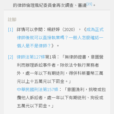
[15]
的律師倫理風紀委員會再次調查、審議
。
註腳
詳情可以參閱：楊舒婷（2020），《
成為正式
律師後就可以直接執業嗎？一般人怎麼確認一
個人是不是律師？
》。
律師法第127條
第1項：「無律師證書，意圖營
利而辦理訴訟事件者，除依法令執行業務者
外，處一年以下有期徒刑，得併科新臺幣三萬
元以上十五萬元以下罰金。」
中華民國刑法第157條
：「意圖漁利，挑唆或包
攬他人訴訟者，處一年以下有期徒刑、拘役或
五萬元以下罰金。」