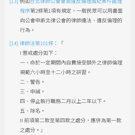
例如
台北律師公會會員違反倫理風紀案件處理
程序
第2條第1項有規定，一般民眾可以用書面
向公會申訴北律公會的律師違法、違反倫理的
行為。
律師法第101條
：「
I 懲戒處分如下：
一、命於一定期間內自費接受額外之律師倫理
規範六小時至十二小時之研習。
二、警告。
三、申誡。
四、停止執行職務二月以上二年以下。
五、除名。
II 前項第二款至第四款之處分，應併為第一款
之處分。」