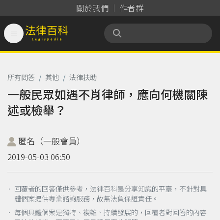
關於我們
作者群

法律百科 Legispedia
所有問答
/
其他
/
法律扶助
一般民眾如遇不肖律師，應向何機關陳
述或檢舉？
匿名（一般會員）
2019-05-03 06:50
． 回覆者的回答僅供參考，法律百科是分享知識的平臺，不針對具
體個案提供專業諮詢服務，故無法負保證責任。
． 每個具體個案是獨特、複雜、持續發展的，回覆者對回答的內容