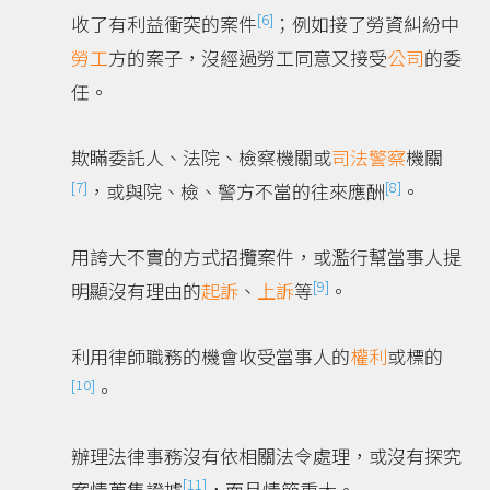
[6]
收了有利益衝突的案件
；例如接了勞資糾紛中
勞工
方的案子，沒經過勞工同意又接受
公司
的委
任。
欺瞞委託人、法院、檢察機關或
司法警察
機關
[7]
[8]
，或與院、檢、警方不當的往來應酬
。
用誇大不實的方式招攬案件，或濫行幫當事人提
[9]
明顯沒有理由的
起訴
、
上訴
等
。
利用律師職務的機會收受當事人的
權利
或標的
[10]
。
辦理法律事務沒有依相關法令處理，或沒有探究
[11]
案情蒐集證據
，而且情節重大。