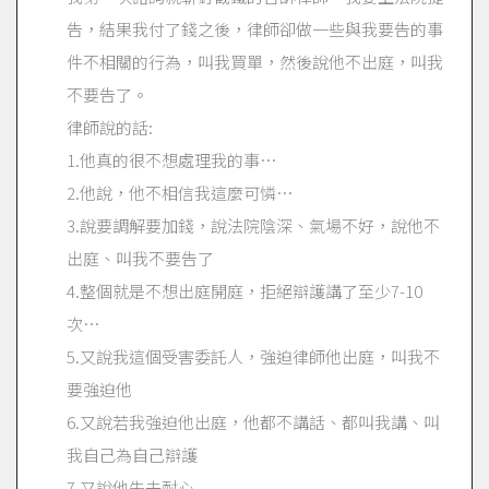
告，結果我付了錢之後，律師卻做一些與我要告的事
件不相關的行為，叫我買單，然後說他不出庭，叫我
不要告了。
律師說的話:
1.他真的很不想處理我的事…
2.他說，他不相信我這麼可憐…
3.說要調解要加錢，說法院陰深、氣場不好，說他不
出庭、叫我不要告了
4.整個就是不想出庭開庭，拒絕辯護講了至少7-10
次…
5.又說我這個受害委託人，強迫律師他出庭，叫我不
要強迫他
6.又說若我強迫他出庭，他都不講話、都叫我講、叫
我自己為自己辯護
7.又說他失去耐心