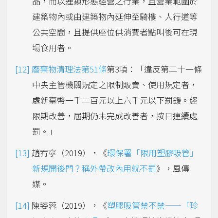
品，而以連鎖形態經營之行業，且營業範圍於
建築物內或由建築物內延伸至騎樓、人行道等
公共空間，且提供座位供消費者點叫後可在現
場食用者。
廢棄物清理法第51條
第3項：「違反第二十一條
中央主管機關規定之限制販賣、使用規定者，
處新臺幣一千二百元以上六千元以下罰鍰。經
限期改善，屆期仍未完成改善者，按日連續處
罰。」
趙宥寧（2019），《
環保署「限用塑膠吸管」
新規開後門？稱外帶改內用就不罰
》，風傳
媒。
陳姿蓉（2019），《
塑膠吸管禁不禁——「珍