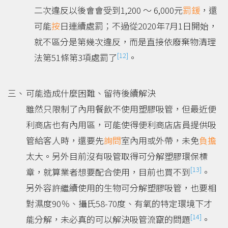
二次違反以後會會受到1,200 ～ 6,000元
罰鍰
，還
可能
按
日連續處罰；不過從2020年7月1日開始，
就不區分是第幾次違反，而是直接依廢棄物清理
[12]
法第51條第3項處罰了
。
可能造成什麼困難、留待後續解決
雖然只限制了內用餐飲不使用塑膠吸管，但最近便
利商店也有內用區，可能使得便利商店店員提供吸
管給客人時，還要先
詢問
室內用或外帶，未免
負擔
太大。另外目前沒有吸管取得可分解塑膠環保標
[13]
章，就算業者想要配合使用，目前也買不到
。
另外容許繼續使用的生物可分解塑膠吸管，也要相
對濕度90％、攝氏58-70度、有氧的特定環境下才
[14]
能分解，未必真的可以解決吸管流竄的問題
。