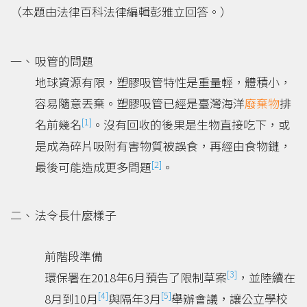
（本題由法律百科法律編輯彭雅立回答。）
吸管的問題
地球資源有限，塑膠吸管特性是重量輕，體積小，
容易隨意丟棄。塑膠吸管已經是臺灣海洋
廢棄物
排
[1]
名前幾名
。沒有回收的後果是生物直接吃下，或
是成為碎片吸附有害物質被誤食，再經由食物鏈，
[2]
最後可能造成更多問題
。
法令長什麼樣子
前階段準備
[3]
環保署在2018年6月預告了限制草案
，並陸續在
[4]
[5]
8月到10月
與隔年3月
舉辦會議，讓公立學校