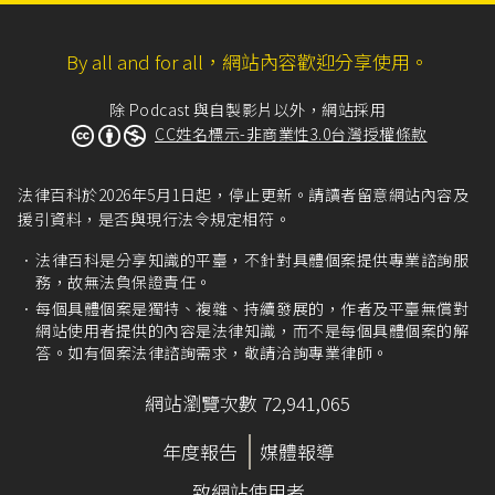
By all and for all，網站內容歡迎分享使用。
除 Podcast 與自製影片以外，網站採用
CC姓名標示-非商業性3.0台灣授權條款
法律百科於2026年5月1日起，停止更新。請讀者留意網站內容及
援引資料，是否與現行法令規定相符。
法律百科是分享知識的平臺，不針對具體個案提供專業諮詢服
務，故無法負保證責任。
每個具體個案是獨特、複雜、持續發展的，作者及平臺無償對
網站使用者提供的內容是法律知識，而不是每個具體個案的解
答。如有個案法律諮詢需求，敬請洽詢專業律師。
網站瀏覽次數 72,941,065
年度報告
媒體報導
致網站使用者