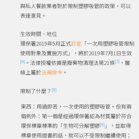
與私人餐飲業者對於限制塑膠吸管的政策，可以
表達意見。
生效時間、地位
環保署2019年5月正式
訂定
「一次用塑膠吸管限制
使用對象及實施方式」，將於2019年7月1日生效
[6]
[7]
。法律授權依據是廢棄物清理法第21條
，層
級上屬於
法規命令
。
[8]
限制了什麼？
東西：用過即丟，一次使用的塑膠吸管。但有兩
個例外：第一個是經過環保署認為材質屬於符合
[9]
環保標章標準的「生物可分解塑膠
」，並取得
標章使用證書的話，就可以不受限制繼續使用；