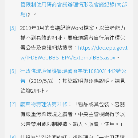
管限制使用研商會議辦理情形及會議紀錄(南部
場)
》。
2019年3月的會議紀錄Word檔案，以筆者能力
抓不到具體的網址，要麻煩讀者自行前往環保
署公告及會議網站搜尋：
https://doc.epa.gov.t
w/IFDEWebBBS_EPA/ExternalBBS.aspx
。
行政院環境保護署環署廢字第1080031442號公
告
（2019/5/8）；其總說明與逐條說明，請見
註腳2網址。
廢棄物清理法第21條
：「物品或其包裝、容器
有嚴重污染環境之虞者，中央主管機關得予以
公告禁用或限制製造、輸入、販賣、使用。」
此段無特別註明的話，都整理自「一次用塑膠