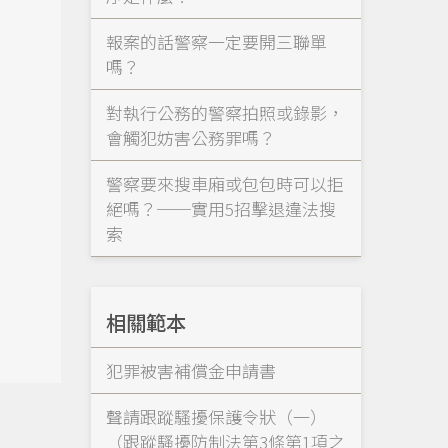
報案的話警察一定要開三聯單
嗎？
對執行公務的警察拍照或錄影，
會觸犯妨害公務罪嗎？
警察要來搜車廂或包包時可以拒
絕嗎？──實用5招擊退違法搜
索
相關範本
犯罪被害補償金申請書
聲請跟蹤騷擾保護令狀（一）
（跟蹤騷擾防制法第3條第1項之