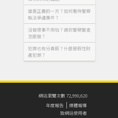
誰是正義的一方？如何看待警察
執法爭議事件？
沒做壞事不用怕？遇到警察盤查
怎麼做？
犯罪也有分真假？什麼是假性財
產犯罪？
網站瀏覽次數 72,990,620
年度報告
媒體報導
致網站使用者