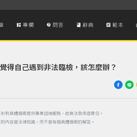
章
專欄
問答
辭典
範本




覺得自己遇到非法臨檢，該怎麼辦？
不針對具體個案提供專業諮詢服務，故無法負保證責任。
答的內容是法律知識，而不是每個具體個案的解答。