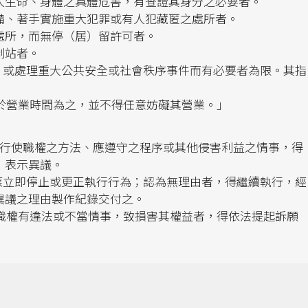
人生命、身體之具體危害，有查證其身分之必要者。
備、著手實施重大犯罪或有人犯藏匿之處所者。
處所，而無停（居）留許可者。
制站者。
罪，或處理重大公共安全或社會秩序事件而有必要者為限。其指
，應於營業時間為之，並不得任意妨礙其營業。」
法行使職權之方法、應遵守之程序或其他侵害利益之情事，得
，表示異議。
，應立即停止或更正執行行為；認為無理由者，得繼續執行，經
異議之理由製作紀錄交付之。
行使職權有違法或不當情事，致損害其權益者，得依法提起訴願