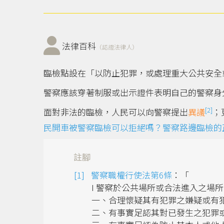
法律百科
（認證法律人）
臨檢點設在「以防止犯罪，或處理重大公共安全
警察應該穿著制服或出示證件表明自己的警察身
[2]
面對非法的臨檢，人民可以向警察提出
異議
；
民開車被警察臨檢可以拒絕嗎？警察路邊臨檢的
註腳
警察職權行使法第6條
：「
I 警察於公共場所或合法進入之場
一、合理懷疑其有犯罪之嫌疑或有
二、有事實足認其對已發生之犯罪