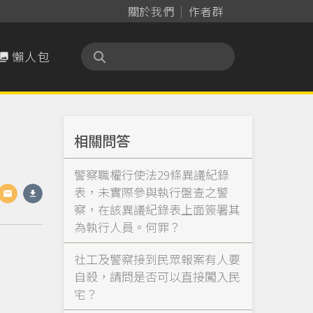
關於我們
作者群
懶人包

相關問答
警察職權行使法29條異議紀錄
表，未實際參與執行盤查之警
察，在該異議紀錄表上面簽署其
為執行人員。何罪？
社工及警察接到民眾報案有人要
自殺，請問是否可以直接闖入民
宅？