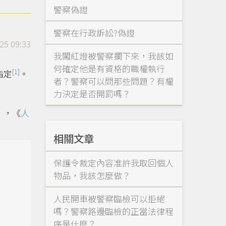
警察偽證
警察在行政訴訟?️偽證
25 09:33
我闖紅燈被警察攔下來，我該如
何確定他是有資格的職權執行
[1]
指定
。
者？警察可以問那些問題？有權
力決定是否開罰嗎？
），《
人
相關文章
保護令裁定內容准許我取回個人
物品，我該怎麼做？
人民開車被警察臨檢可以拒絕
嗎？警察路邊臨檢的正當法律程
序是什麼？