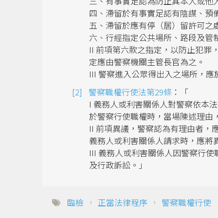
三、有事實足認為防止其本人或他
四、滯留於有事實足認有陰謀、預
五、滯留於應有停（居）留許可之
六、行經指定公共場所、路段及管
II 前項第六款之指定，以防止犯
定應由警察機關主管長官為之。
III 警察進入公眾得出入之場所
警察職權行使法第29條
：「
I 義務人或利害關係人對警察依本
於警察行使職權時，當場陳述理由
II 前項異議，警察認為有理由者
義務人或利害關係人請求時，應將
III 義務人或利害關係人因警察
及行政訴訟。」
臨檢
，
正當法律程序
，
警察職權行使