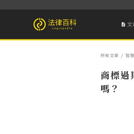
文

法律百科 Legispedia
所有文章
/
智
商標過
嗎？