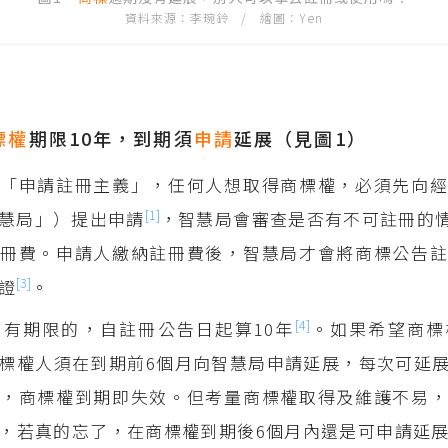
資料來源：李琬鈴 / 繪圖：Yen
標權
期限10年，到期須
申請
延展（見圖1）
「申請註冊主義」，任何人想取得商標權，必須先向經
[1]
慧局」）提出申請
，智慧局會審查是否有不可註冊的
冊費。申請人繳納註冊費後，智慧局才會將商標公告註
[3]
證
。
[4]
有期限的，自註冊公告日起算10年
。如果希望商標
標權人須在到期前6個月向智慧局申請延展，每次可延展
，商標權到期即失效。但考量商標權取得及維護不易，
，若真的忘了，在商標權到期後6個月內還是可申請延