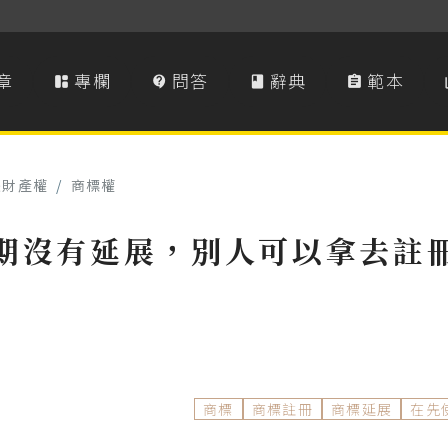
章
專欄
問答
辭典
範本




慧財產權
/
商標權
期沒有延展，別人可以拿去註
商標
商標註冊
商標延展
在先