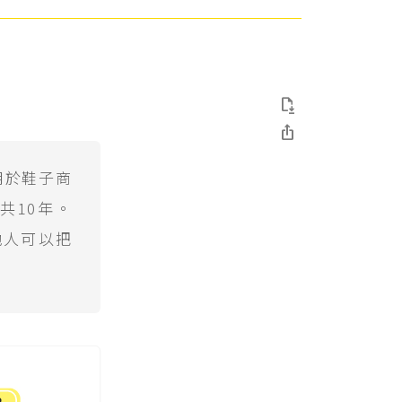


用於鞋子商
共10年。
他人可以把