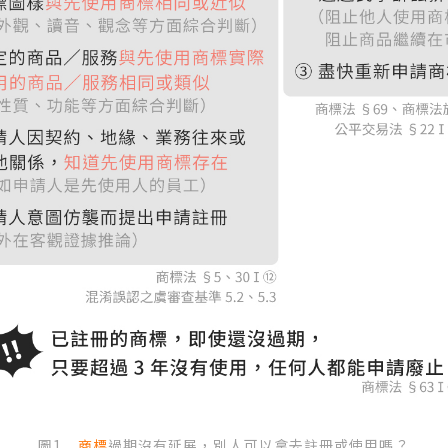
圖1
商標
過期沒有延展，別人可以拿去註冊或使用嗎？