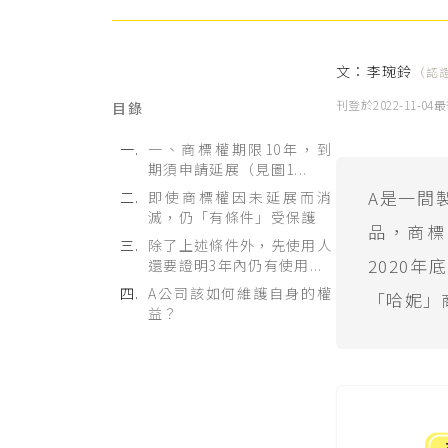
文：
李琬鈴
（認
刊登於
2022-11-04
最
目錄
一、商標權期限10年，到
期須申請延展（見圖1...
A是一間
即使商標權因未延展而消
滅，仍「有條件」受保護
品，商標權
除了上述條件外，先使用人
2020
還要證明3年內仍有使用...
A公司該如何維護自身的權
「哈妮」
益？