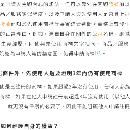
圖是申請人主觀內心的想法，但可以靠外在客觀
證據
加
品／服務類似程度，以及申請人與先使用人是否具上述
際
接觸
而知悉先使用商標等事實綜合判斷。實務上曾發
由的正當理由，例如，源自自身在國外的
公司
名稱、網
的生命經歷，即使與先使用商標文字相同、商品／服務
[14]
院認為申請人無仿襲意圖，仍得申請商標
。
述條件外，先使用人還要證明3年內仍有使用商標
使是已註冊的商標，如果超過3年沒有使用，任何人都
商標，如果在他人申請註冊前超過3年沒有使用（以他
），就更沒有保護的必要了，因此不能阻礙他人申請註
該如何維護自身的權益？