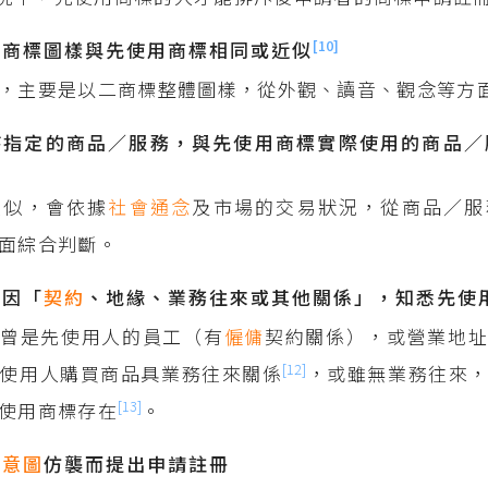
[10]
的商標圖樣與先使用商標相同或近似
，主要是以二商標整體圖樣，從外觀、讀音、觀念等方
時指定的商品／服務，與先使用商標實際使用的商品／
類似，會依據
社會通念
及市場的交易狀況，從商品／服
面綜合判斷。
人因「
契約
、地緣、業務往來或其他關係」，知悉先使
人曾是先使用人的員工（有
僱傭
契約關係），或營業地
[12]
使用人購買商品具業務往來關係
，或雖無業務往來
[13]
使用商標存在
。
人
意圖
仿襲而提出申請註冊