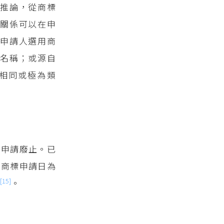
以推論，從商標
關係可以在申
生申請人選用商
域名稱；或源自
相同或極為類
能申請廢止。已
人商標申請日為
[15]
冊
。