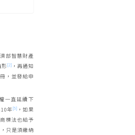
濟部智慧財產
[2]
情形
，再通知
冊，並發給申
權一直延續下
[5]
10年
，如果
商標法也給予
展，只是須繳納