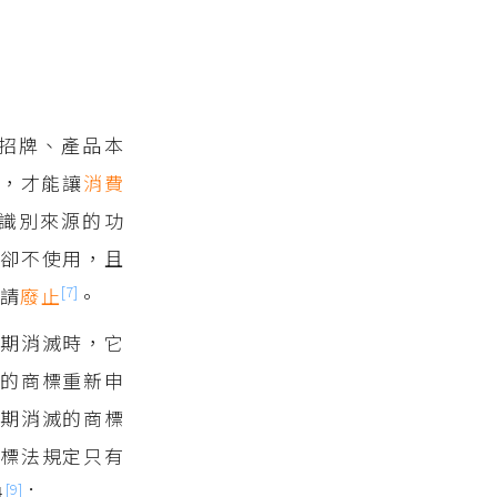
招牌、產品本
，才能讓
消費
識別來源的功
利
卻不使用，且
[7]
申請
廢止
。
期消滅時，它
滅的商標重新申
期消滅的商標
標法規定只有
[9]
冊
：