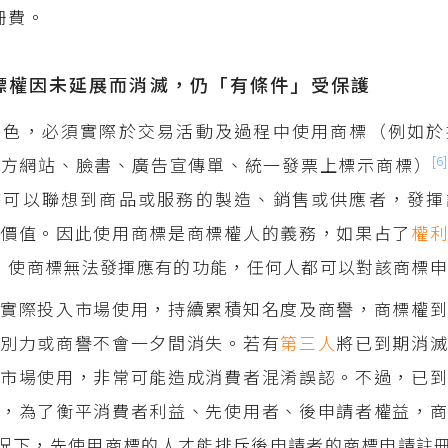
冊費。
標權因未延展而消滅，仍「有條件」受保護
特色，必須實際於交易活動及過程中使用商標（例如於
[6]
官方網站、臉書、廣告宣傳單、統一發票上標示商標）
時可以聯想到商品或服務的製造、銷售或供應者，發揮
譽價值。因此使用商標是商標權人的義務，如果占了
權
，使商標無法發揮應有的功能，任何人都可以對該商標
實際投入市場使用，持續累積知名度及商譽，商標權到
識別力或商譽不會一夕間消失。若有
第三人
將已到期消
市場使用，非常可能造成消費者混淆誤認。不過，已到
，為了衡平消費者利益、先使用者、後申請者權益，商
況下，先使用商標的人才能排斥後申請者的商標申請註