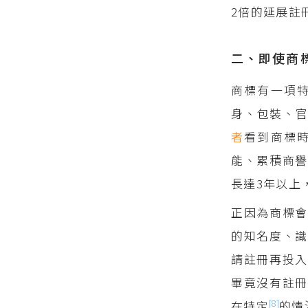
2倍的延展註
二、即使商
商標有一項
身、包裝、
者
看到商標
能、累積商
長達3年以上
正因為商標會
的知名度、
請註冊再投入
畢竟沒有註冊
[8]
在特定
的情