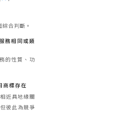
面綜合判斷。
服務相同或類
務的性質、功
用商標存在
址相近具地緣關
，但彼此為競爭