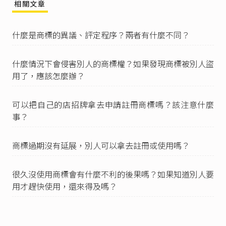
狀、動態、全像圖、聲音等，或其聯合式所組
相關文章
成。」
商標法第80條
：「
什麼是商標的異議、評定程序？兩者有什麼不同？
I 證明標章，指證明標章權人用以證明他人商品或
服務之特定品質、精密度、原料、製造方法、產
地或其他事項，並藉以與未經證明之商品或服務
什麼情況下會侵害別人的商標權？如果發現商標被別人盜
相區別之標識。
用了，應該怎麼辦？
II 前項用以證明產地者，該地理區域之商品或服務
應具有特定品質、聲譽或其他特性，證明標章之
可以把自己的店招牌拿去申請註冊商標嗎？該注意什麼
申請人得以含有該地理名稱或足以指示該地理區
域之標識申請註冊為產地證明標章。
事？
III 主管機關應會同中央目的事業主管機關輔導與
補助艱困產業、瀕臨艱困產業及傳統產業，提升
商標過期沒有延展，別人可以拿去註冊或使用嗎？
生產力及產品品質，並建立各該產業別標示其產
品原產地為台灣製造之證明標章。
IV 前項產業之認定與輔導、補助之對象、標準、
很久沒使用商標會有什麼不利的後果嗎？如果知道別人要
期間及應遵行事項等，由主管機關會商各該中央
用才趕快使用，還來得及嗎？
目的事業主管機關後定之，必要時得免除證明標
章之相關規費。」
商標法第85條
：「團體標章，指具有法人資格之