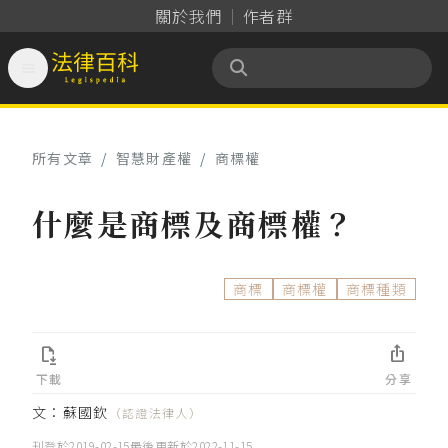
關於我們
作者群

法律百科 Legispedia
所有文章
/
智慧財產權
/
商標權
什麼是商標及商標權？
商標
商標權
商標種類


下載
分享
文：
蘇國欽
（認證法律人）
刊登於
2019-02-15
最後更新於
2022-11-15