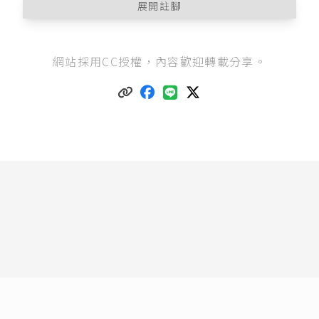
展開註腳
商號是指企業經營者未依照公司法登記設立公司
網站採用CC授權，內容歡迎轉載分享。
的非法人組織，如一人出資經營者，稱為「獨資
商號」，如多人出資經營者，稱為「合夥團
體」。
公司是指企業經營者依照公司法登記設立公司的
法人組織，如同自然人般為獨立個體，具有獨立
的法人格，享有權利能力及行為能力。
商標法第1條
：「為保障商標權、證明標章權、團
體標章權、團體商標權及消費者利益，維護市場
公平競爭，促進工商企業正常發展，特制定本
法。」
關於商標申請須知、紙本申請表格及電子申請的
說明，請見經濟部智慧財產局（n.d.），
〈商標申
請相關資訊〉
。
商標法第18條
第1項：「商標，指任何具有識別性
之標識，得以文字、圖形、記號、顏色、立體形