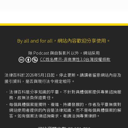
公會、協會或其他團體，為表彰其會員之會籍，
並藉以與非該團體會員相區別之標識。」
商標法第88條
：「
I 團體商標，指具有法人資格之公會、協會或其他
團體，為指示其會員所提供之商品或服務，並藉
以與非該團體會員所提供之商品或服務相區別之
By all and for all，網站內容歡迎分享使用。
標識。
II 前項用以指示會員所提供之商品或服務來自一定
產地者，該地理區域之商品或服務應具有特定品
除 Podcast 與自製影片以外，網站採用
質、聲譽或其他特性，團體商標之申請人得以含
CC姓名標示-非商業性3.0台灣授權條款
有該地理名稱或足以指示該地理區域之標識申請
註冊為產地團體商標。」
法律百科於2026年5月1日起，停止更新。請讀者留意網站內容及
援引資料，是否與現行法令規定相符。
法律百科是分享知識的平臺，不針對具體個案提供專業諮詢服
務，故無法負保證責任。
每個具體個案是獨特、複雜、持續發展的，作者及平臺無償對
網站使用者提供的內容是法律知識，而不是每個具體個案的解
答。如有個案法律諮詢需求，敬請洽詢專業律師。