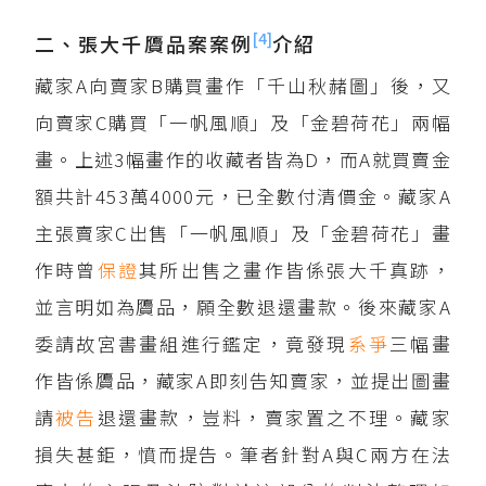
[4]
二、張大千贗品案案例
介紹
藏家A向賣家B購買畫作「千山秋赭圖」後，又
向賣家C購買「一帆風順」及「金碧荷花」兩幅
畫。上述3幅畫作的收藏者皆為D，而A就買賣金
額共計453萬4000元，已全數付清價金。藏家A
主張賣家C出售「一帆風順」及「金碧荷花」畫
作時曾
保證
其所出售之畫作皆係張大千真跡，
並言明如為贗品，願全數退還畫款。後來藏家A
委請故宮書畫組進行鑑定，竟發現
系爭
三幅畫
作皆係贗品，藏家A即刻告知賣家，並提出圖畫
請
被告
退還畫款，豈料，賣家置之不理。藏家
損失甚鉅，憤而提告。筆者針對A與C兩方在法