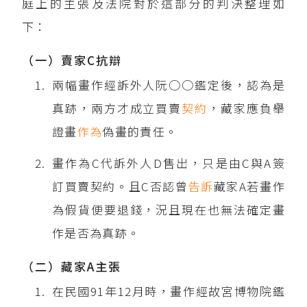
庭上的主張及法院對於這部分的判決整理如
下：
（一）賣家C抗辯
兩幅畫作經訴外人阮○○鑑定後，認為是
真跡，兩方才成立買賣
契約
，藏家應負舉
證畫
作為
偽畫的責任。
畫作為C代訴外人D售出，只是由C與A簽
訂買賣契約。且C否認曾
告訴
藏家A若畫作
為假貨便要退錢，況且現在也無法確定畫
作是否為真跡。
（二）藏家A主張
在民國91年12月時，畫作經故宮博物院鑑