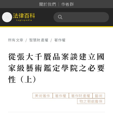
關於我們
作者群

法律百科 Legispedia
所有文章
/
智慧財產權
/
著作權
從張大千贗品案談建立國
家級藝術鑑定學院之必要
性（上）
美術著作
著作權
著作財產權
藝術
物之瑕疵擔保