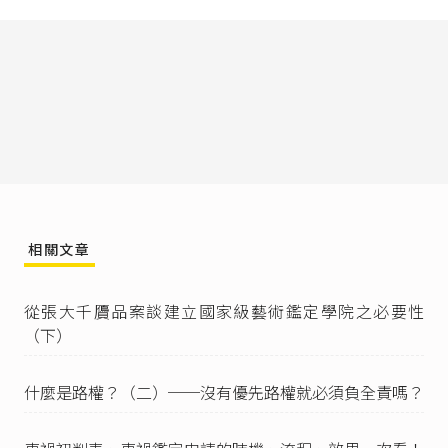
假畫風暴壟罩藝術圈
》，典藏ARTouch。
民事案件請見
臺灣新竹地方法院92年度訴字第520
號民事判決
與
臺灣高等法院96年度上字第985號民
事判決
，刑事案件請見
臺灣新竹地方法院94年度
聲判字第9號刑事裁定
。
民法第356條
：「
I 買受人應按物之性質，依通常程序從速檢查其所
受領之物。如發見有應由出賣人負擔保責任之瑕
疵時，應即通知出賣人。
II 買受人怠於為前項之通知者，除依通常之檢查不
能發見之瑕疵外，視為承認其所受領之物。
相關文章
III 不能即知之瑕疵，至日後發見者，應即通知出
賣人，怠於為通知者，視為承認其所受領之
從張大千贗品案談建立國家級藝術鑑定學院之必要性
物。」
（下）
民法第365條
第1項：「買受人因物有瑕疵，而得
解除契約或請求減少價金者，其解除權或請求
權，於買受人依第三百五十六條規定為通知後六
什麼是路權？（二）──沒有優先路權就必須負全責嗎？
個月間不行使或自物之交付時起經過五年而消
滅。」