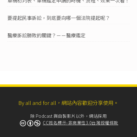
車禍初判表、車禍鑑定申請的時機、流程、效果一次看！
賴忠明（2019），《
從張大千贗品案談建立國家
級藝術鑑定學院之必要性（下）
》。
要提起民事訴訟，到底要向哪一個法院提起呢？
醫療訴訟勝敗的關鍵？－－醫療鑑定
By all and for all，網站內容歡迎分享使用。
除 Podcast 與自製影片以外，網站採用
CC姓名標示-非商業性3.0台灣授權條款