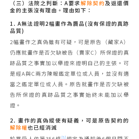
（三）法院之判斷：A要求
解除契約
及返還價
金的主張沒有理由。理由如下：
1. A無法證明2幅畫作為贗品(沒有保證的真跡
品質)
2幅畫作之真偽雖有可疑，可是原告（藏家A）
仍應就畫作是否欠缺被告（賣家C）所保證的真
跡品質之事實加以舉證來證明自己的主張。可
是經A與C兩方陳報鑑定單位或人員，並沒有適
當之鑑定單位或人員。原告就畫作是否欠缺被
告所保證的真跡品質之事實始終未能加以舉
證。
2. 畫作的真偽縱使有疑義，可是原告契約的
解除權
也已經消滅
[5]
於買受人依第356條
規定為通知後6個月間不