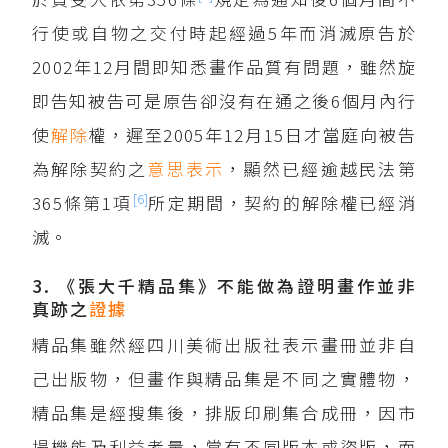
行使或自物之交付時起經過5年而消滅原告於
2002年12月間即知悉畫作品質有問題，雖然旋
即告知被告可是原告卻沒有在通之後6個月內行
使
解除
權，遲至2005年12月15日才當庭向被告
為解除契約之
意思表示
，顯然已經逾越民法第
[6]
365條第1項
所定期間，契約的解除權已經消
滅。
3. 《張大千精品集》不能做為證明畫作並非
真跡之
證據
精品集雖然經四川美術出版社表示畫冊並非自
己出版物，但畫作與精品集是不同之實體物，
精品集是經搜集後，排版印刷集合成冊，因市
場機能及利益考量，常有不同版本或盜版，而