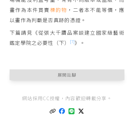
畫作為本件買賣
標的物
，二者本不能等價，應
以畫作為判斷是否真跡的憑證。
下篇請見《從張大千贗品案談建立國家級藝術
[7]
鑑定學院之必要性（下）
》。
展開註腳
石明玉（2014），《
藝術心靈無法仿冒─紀錄片
網站採用CC授權，內容歡迎轉載分享。
《蘇富比偽畫大師》省思藝術價值與商業炒
作
》，基督教論壇報。
趙麗妍、王淑芬（2018），《
畫家梁奕焚控畫作
遭抄襲 業者不回應
》，中央社。
簡秀枝、林琬娸（2018），《
真偽疑雲，曾海文