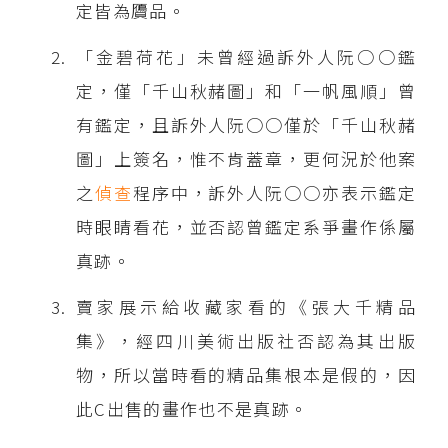
定皆為贗品。
「金碧荷花」未曾經過訴外人阮○○鑑
定，僅「千山秋赭圖」和「一帆風順」曾
有鑑定，且訴外人阮○○僅於「千山秋赭
圖」上簽名，惟不肯蓋章，更何況於他案
之
偵查
程序中，訴外人阮○○亦表示鑑定
時眼睛看花，並否認曾鑑定系爭畫作係屬
真跡。
賣家展示給收藏家看的《張大千精品
集》，經四川美術出版社否認為其出版
物，所以當時看的精品集根本是假的，因
此C出售的畫作也不是真跡。