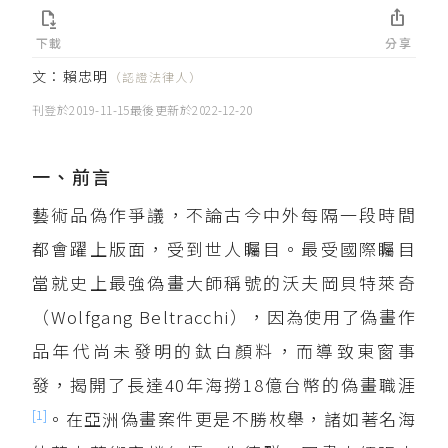


下載
分享
文：
賴忠明
（認證法律人）
刊登於
2019-11-15
最後更新於
2022-12-20
一、前言
藝術品偽作爭議，不論古今中外每隔一段時間
都會躍上版面，受到世人矚目。最受國際矚目
當就史上最強偽畫大師稱號的沃夫岡貝特萊奇
（Wolfgang Beltracchi），因為使用了偽畫作
品年代尚未發明的鈦白顏料，而導致東窗事
發，揭開了長達40年海撈18億台幣的偽畫職涯
[1]
。在亞洲偽畫案件更是不勝枚舉，諸如著名海