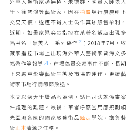
外華人藝術家趙無極、朱德群，國畫大師張大
千、徐悲鴻等藝術家，因在
拍賣
場行屢屢創下
交易天價，遂遭不肖人士偽作真跡販售牟利。
近期，如畫家梁奕焚指控在某著名飯店出現多
[2]
幅著名「黑美人」系列偽作
；2018年7月，收
藏家指控市場上出現海外華人藝術家曾海文多
[3]
幅偽作等報導
，市場偽畫交易事件不斷，長期
下來嚴重影響藝術生態及市場的運作，更讓藝
術家市場行情節節敗退。
本文以張大千贗品案為例，點出司法就偽畫案
件處理的難題。最後，筆者呼籲當局應規劃領
先亞洲各國的國家級藝術品
鑑定
學院，擔負藝
術
正本
清源之任務。