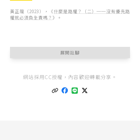
黃正龍（2023），《
什麼是路權？（二）──沒有優先路
權就必須負全責嗎？
》。
展開註腳
根據交通部統計，2022年的交通事故死亡人數為
網站採用CC授權，內容歡迎轉載分享。
3,085人；受傷（含重傷）人數為498,887人，參
交通部道安資訊查詢網
。
參
臺灣高等法院101年度上易字第271號民事判
決
：「又所謂路權係指使用道路的先後秩序，擁
有路權的一方，可以優先使用道路，路權賦予條
件，係依據交通管制措施如號誌、標誌、標線實
施之。」相同見解，
臺灣橋頭地方法院110年度交
簡上字第14號刑事判決
。
其中「道路交通管理處罰條例」是法律位階，多