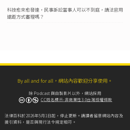
臺灣高等法院105年度交上易字第155號刑事判
科技愈來愈發達，民事訴訟當事人可以不到庭，請法官用
決
：「次按道路交通安全規則所明定之駕駛人之
注意義務及路權歸屬，乃在強調駕駛人負有不因
遠距方式審理嗎？
自己駕駛行為所產生之風險，成為肇致其他用路
人危害之積極條件之義務，而上開道路交通安全
規則規定業已賦予行駛於幹道之直行車輛有絕對
路權，應由支道轉彎車輛駕駛人視當時行車及交
通情況，採取客觀上可有效防免交通事故發生之
安全措施，而非駕駛人主觀上所認知可能防免交
通事故發生之安全措施。」
參
臺灣高等法院臺中分院110年度交上易字第515
號刑事判決
：「又被害人甲○○雖有違規行駛自
By all and for all，網站內容歡迎分享使用。
行車道、少線道車未讓多線道車先行之過失（詳
後述），然非謂被告係多線道車而有優先少線道
車之被害人甲○○先行之路權，即可免除被告前
除 Podcast 與自製影片以外，網站採用
述注意義務，否則一旦一方具有優先路權，即形
CC姓名標示-非商業性3.0台灣授權條款
同具有絕對路權，其他交通法規所課予該駕駛人
之注意義務將形同虛設。」
法律百科於2026年5月1日起，停止更新。請讀者留意網站內容及
臺灣基隆地方法院111年度交易字第180號刑事判
援引資料，是否與現行法令規定相符。
決
：「所謂轉彎車應讓直行車先行，固係指直行
車有優先路權，然此不應無限上綱論以直行車享