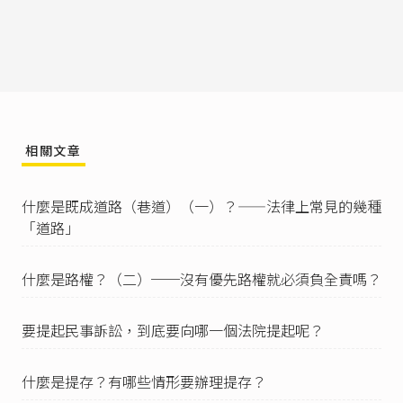
數規範都有相對應的罰鍰或其他種類行政罰；至
於「道路交通安全規則」則是命令位階，是基於
道路交通管理處罰條例第92條
第1項的授權，由交
通部會同內政部訂定發布，屬於法規命令的一
種。
例如自由時報（2016），《
斑馬線上找死 絕對路
權也無效
》：「《道路交通管理處罰條例》第44
相關文章
條規定『汽車行經行人穿越道有行人穿越時，不
暫停讓行人先行通過者，處新臺幣1200元以上360
0元以下罰鍰』，即俗稱行人的『帝王條款』或
什麼是既成道路（巷道）（一）？——法律上常見的幾種
『絕對路權』。」
「道路」
參
臺灣高等法院103年度交上易字第361號刑事判
決
：「由修正意旨可知，車輛行駛業已改採絕對
什麼是路權？（二）──沒有優先路權就必須負全責嗎？
路權觀念，不再依照轉彎車之轉彎進度而更易其
路權先後，從而，轉彎車不論自身轉彎之進度如
何，均應讓直行車先行，並無例外。被告以其已
要提起民事訴訟，到底要向哪一個法院提起呢？
經完成轉彎動作，而認其無需禮讓直行車云云置
辯，要無可採。」相同見解，
臺灣高等法院花蓮
分院103年度交上易字第21號刑事判決
、
臺灣高等
什麼是提存？有哪些情形要辦理提存？
法院臺中分院107年度交上易字第38號刑事判決
。