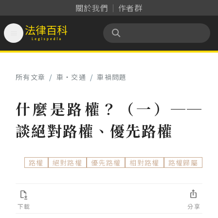
關於我們
作者群

法律百科 Legispedia
所有文章
/
車‧交通
/
車禍問題
什麼是路權？（一）──
談絕對路權、優先路權
路權
絕對路權
優先路權
相對路權
路權歸屬


下載
分享