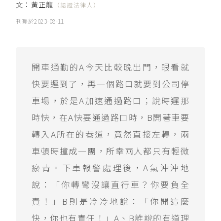
文：
黃正龍
（認證法律人）
刊登於
2023-08-11
開車通勤的A今天比較晚出門，眼看就
快要遲到了，再一個路口就要到公司停
車場，於是A加速通過路口；說時遲那
時快，在A快要通過路口時，B開著車要
轉入A所在的巷道，竟然直接左轉，兩
車頓時撞成一團，所幸兩人都只有輕微
瘀青。下車報警處理後，A氣沖沖地
說：「你轉彎沒讓直行車？你要負全
責！」B則是冷冷地說：「你開這麼
快，你也有責任！」A、B誰說的有道理