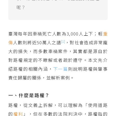
呢？
臺灣每年因車禍死亡人數為3,000人上下；輕
重
[1]
傷
人數則將近50萬人之譜
，對社會造成非常龐
大的損失，而多數車禍案件，其實都是源自於
對路權規定的不瞭解或者疏於遵守。本文先介
紹路權的相關內涵，
下一篇
則說明路權與肇事
責任歸屬的關係，並解析案例。
一、什麼是路權？
路權，從文義上拆解，可以理解為「使用道路
的
權利
」，但在多數的法院判決中，路權指的