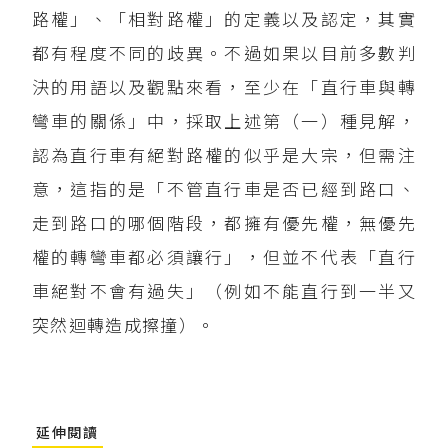
路權」、「相對路權」的定義以及認定，其實
都有程度不同的歧異。不過如果以目前多數判
決的用語以及觀點來看，至少在「直行車與轉
彎車的關係」中，採取上述第（一）種見解，
認為直行車有絕對路權的似乎是大宗，但需注
意，這指的是「不管直行車是否已經到路口、
走到路口的哪個階段，都擁有優先權，無優先
權的轉彎車都必須讓行」，但並不代表「直行
車絕對不會有過失」（例如不能直行到一半又
突然迴轉造成擦撞）。
延伸閱讀