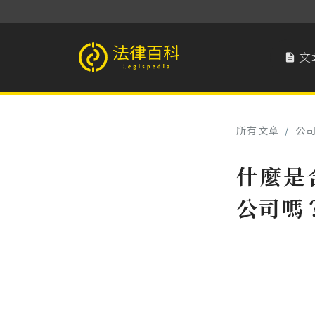
文

法律百科 Legispedia
所有文章
/
公
什麼是
公司嗎