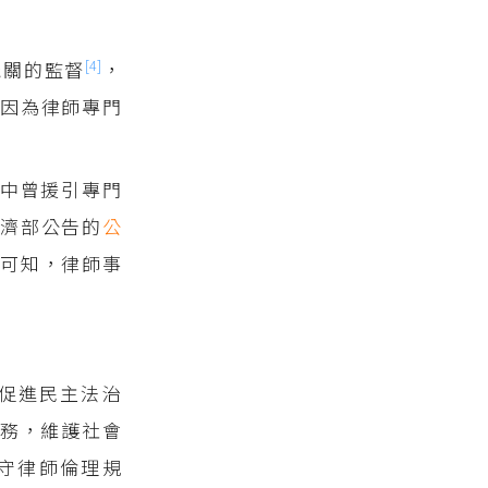
[4]
機關的監督
，
因為律師專門
中曾援引專門
經濟部公告的
公
此可知，律師事
促進民主法治
務，維護社會
守律師倫理規