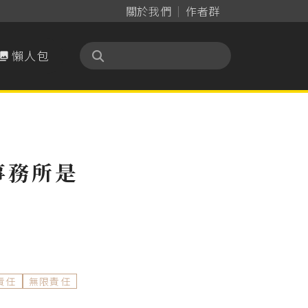
關於我們
作者群
懶人包

事務所是
責任
無限責任