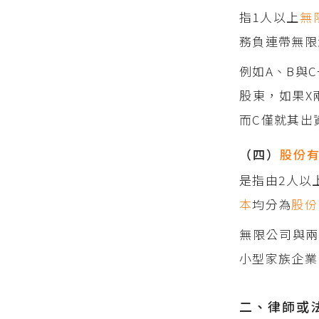
指1人以上
無
務負連帶無限
例如A、B與
股東，如果X
而C僅就其出
（四）
股份
是指由2人以
本
均分為
股份
無限公司與兩
小型家族企業
二、律師或