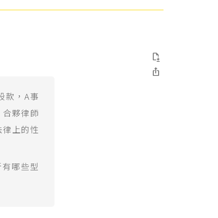


股款，A事
？合夥律師
法律上的性
所有哪些型