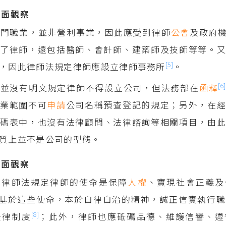
理面觀察
專門職業，並非營利事業，因此應受到律師
公會
及政府
了律師，還包括醫師、會計師、建築師及技師等等。又
[5]
，因此律師法規定律師應設立律師事務所
。
[6]
法並沒有明文規定律師不得設立公司，但法務部在
函釋
執業範圍不可
申請
公司名稱預查登記的規定；另外，在
代碼表中，也沒有法律顧問、法律諮詢等相關項目，由
質上並不是公司的型態。
理面觀察
的律師法規定律師的使命是保障
人權
、實現社會正義及
基於這些使命，本於自律自治的精神，誠正信實執行職
[8]
法律制度
；此外，律師也應砥礪品德、維護信譽、遵