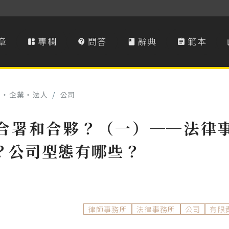
章
專欄
問答
辭典
範本




司‧企業‧法人
/
公司
合署和合夥？（一）──法律
？公司型態有哪些？
律師事務所
法律事務所
公司
有限