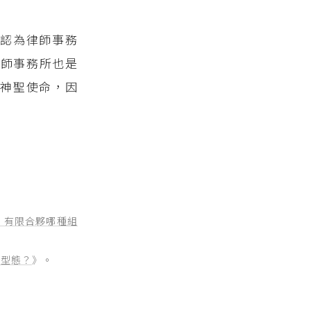
認為律師事務
律師事務所也是
神聖使命，因
、有限合夥哪種組
司型態？
》。