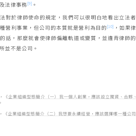
[9]
及法律事務
。
法對於律師使命的規定，我們可以很明白地看出立法者
[10]
種營利事業，但公司的本質就是營利為目的
，如果
的話，那麼就會使律師偏離軌道或變質，並違背律師的
所並不是公司。
），《
企業組織型態簡介（一）我一個人創業，應該設立獨資、合夥
。
），《
企業組織型態簡介（二）我想要永續經營，應該選擇哪一種公