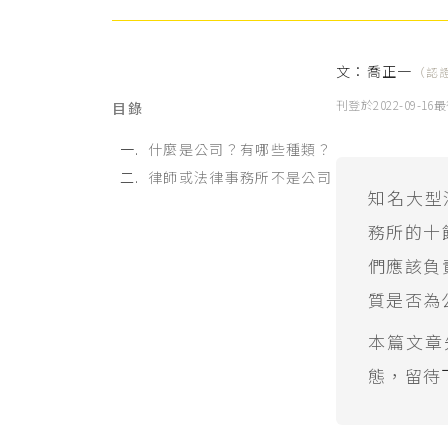
文：
喬正一
（認
刊登於
2022-09-16
最
目錄
什麼是公司？有哪些種類？
律師或法律事務所不是公司
知名大型
務所的十
們應該負
質是否為
本篇文章
態，留待