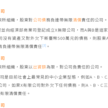
公司
東所組織，股東對
公司債
務負連帶無限
清償
責任的公司
資並向經濟部商業司登記成立X無限公司，而A與B是這
司沒有資產又對外欠下新臺幣500萬元的債務，則股東
[3]
債務負連帶無限清償責任
。
公司
東所組織，股東以
出資額
為限，對公司負責任的公司。
司是目前社會上最常見的中小企業型態，例如A、B、C
公司，如果X有限公司對外欠下任何債務，則A、B、C
負有限清償責任。
公司