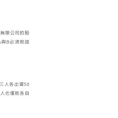
。
家無限公司的股
A與B必須就這
三人各出資50
三人也僅就各自