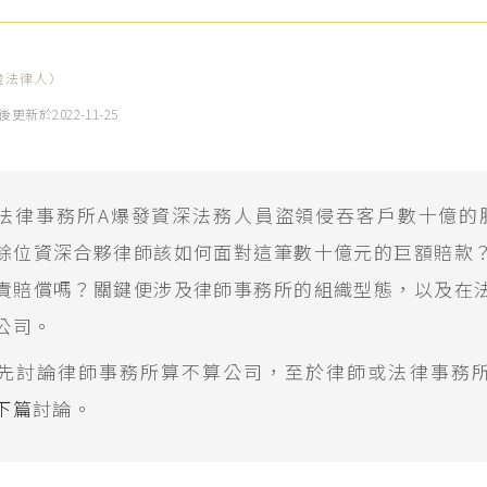
證法律人）
後更新於
2022-11-25
法律事務所A爆發資深法務人員盜領侵吞客戶數十億的
餘位資深合夥律師該如何面對這筆數十億元的巨額賠款
責賠償嗎？關鍵便涉及律師事務所的組織型態，以及在
公司。
先討論律師事務所算不算公司，至於律師或法律事務
下篇
討論。