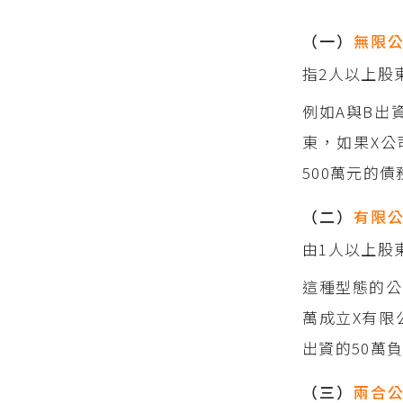
（一）
無限
指2人以上股
例如A與B出
東，如果X公
500萬元的
（二）
有限
由1人以上股
這種型態的公
萬成立X有限
出資的50萬
（三）
兩合