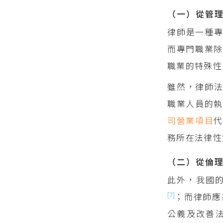
（一）從管
律師是一種
而專門職業除
職業的特殊性
雖然，律師
職業人員的
司營業項目
務所在法律性
（二）從倫
此外，我國
[7]
；而律師應
公義及改善