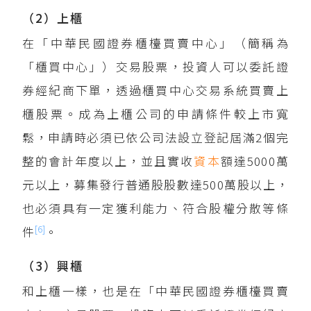
（2）上櫃
在「中華民國證券櫃檯買賣中心」（簡稱為
「櫃買中心」）交易股票，投資人可以委託證
券經紀商下單，透過櫃買中心交易系統買賣上
櫃股票。成為上櫃公司的申請條件較上市寬
鬆，申請時必須已依公司法設立登記屆滿2個完
整的會計年度以上，並且實收
資本
額達5000萬
元以上，募集發行普通股股數達500萬股以上，
也必須具有一定獲利能力、符合股權分散等條
[6]
件
。
（3）興櫃
和上櫃一樣，也是在「中華民國證券櫃檯買賣