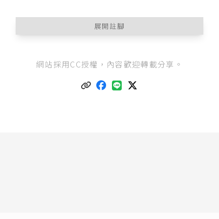
展開註腳
曾宛如（2012），《證券交易法原理》，頁50。
網站採用CC授權，內容歡迎轉載分享。
曾宛如（2012），《證券交易法原理》，頁56。
公司法第156條之2
第1項：「公司得依董事會之決
議，向證券主管機關申請辦理公開發行程序；申
請停止公開發行者，應有代表已發行股份總數三
分之二以上股東出席之股東會，以出席股東表決
權過半數之同意行之。」
證券交易法第43條之6
第1項：「公開發行股票之
公司，得以有代表已發行股份總數過半數股東之
出席，出席股東表決權三分之二以上之同意，對
左列之人進行有價證券之私募，不受第二十八條
之一、第一百三十九條第二項及公司法第二百六
十七條第一項至第三項規定之限制：
一、銀行業、票券業、信託業、保險業、證券業
或其他經主管機關核准之法人或機構。