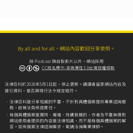
準。但私募有價證券未經公開發行之股份不列入
前開資本額之計算。
二、依公司法設立登記滿二個完整會計年
度……」
財團法人中華民國證券櫃檯買賣中心證券商營業
處所買賣興櫃股票審查準則第6條
第1項：「
本國發行人符合下列條件者得申請其股票登錄為
By all and for all，網站內容歡迎分享使用。
櫃檯買賣：
一、為公開發行公司，或申請登錄興櫃且依發行
除 Podcast 與自製影片以外，網站採用
人募集與發行有價證券處理準則併送申報辦理公
CC姓名標示-非商業性3.0台灣授權條款
開發行者。
二、已與證券商簽訂輔導契約。
三、經二家以上輔導推薦證券商書面推薦，惟應
法律百科於2026年5月1日起，停止更新。請讀者留意網站內容及
指定其中一家證券商係主辦輔導推薦證券商，餘
援引資料，是否與現行法令規定相符。
係協辦輔導推薦證券商，並由主辦輔導推薦證券
商檢送最近一個月對該公司之「財務業務重大事
法律百科是分享知識的平臺，不針對具體個案提供專業諮詢服
件檢查表(簡式)」(以下簡稱簡式「檢查表」，附
務，故無法負保證責任。
表一)。
每個具體個案是獨特、複雜、持續發展的，作者及平臺無償對
四、應委任專業股務代理機構辦理股務。
網站使用者提供的內容是法律知識，而不是每個具體個案的解
五、募集發行、私募之股票及債券，皆應為全面
答。如有個案法律諮詢需求，敬請洽詢專業律師。
無實體發行。