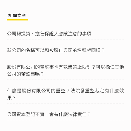
二、符合主管機關所定條件之自然人、法人或基
金。
相關文章
三、該公司或其關係企業之董事、監察人及經理
人。」
公司轉投資、擔任保證人應該注意的事項
臺灣證券交易所股份有限公司有價證券上市審查
準則第4條
第1項：「申請股票上市之發行公司，
合於下列各款條件者，同意其股票上市︰
新公司的名稱可以和被廢止公司的名稱相同嗎？
一、設立年限：申請上市時已依公司法設立登記
屆滿三年以上。但公營事業或公營事業轉為民營
者，不在此限。
股份有限公司的董監事也有競業禁止限制？可以擔任其他
二、資本額：申請上市時之實收資本額達新台幣
公司的董監事嗎？
六億元以上且募集發行普通股股數達三千萬股以
上。……」
什麼是股份有限公司的重整？法院發重整裁定有什麼效
財團法人中華民國證券櫃檯買賣中心證券商營業
果？
處所買賣有價證券審查準則第3條
第1項：「
申請股票在櫃檯買賣之公開發行公司應符合下列
條件：
公司資本登記不實，會有什麼法律責任？
一、實收資本額達新臺幣五千萬元以上，且募集
發行普通股股數達五百萬股以上者，以公司登記
（或變更登記）後之證明文件記載之資本額為