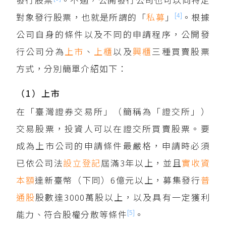
[4]
對象發行股票，也就是所謂的「
私募
」
。根據
公司自身的條件以及不同的申請程序，公開發
行公司分為
上市
、
上櫃
以及
興櫃
三種買賣股票
方式，分別簡單介紹如下：
（1）上市
在「臺灣證券交易所」（簡稱為「證交所」）
交易股票，投資人可以在證交所買賣股票。要
成為上市公司的申請條件最嚴格，申請時必須
已依公司法
設立登記
屆滿3年以上，並且
實收資
本額
達新臺幣（下同）6億元以上，募集發行
普
通股
股數達3000萬股以上，以及具有一定獲利
[5]
能力、符合股權分散等條件
。