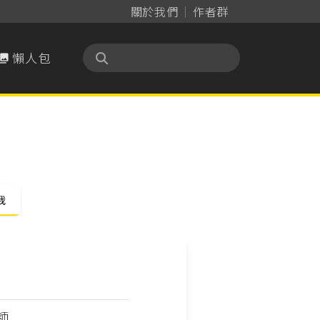
關於我們
作者群
懶人包

我
師