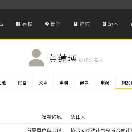
章
專欄
問答
辭典
範本




黃蓮瑛
認證法律人
問題
回答
文章
專欄
辭典
收藏
關於
職業領域
法律人
所屬單位與職稱
協合國際法律事務所合夥律