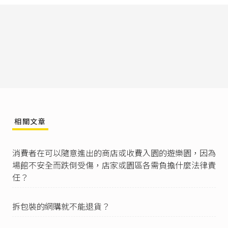
020），《
什麼是定型化契約？定型化契約的內容
一律有效嗎？
》。
消費者保護法第17條
：「
I 中央主管機關為預防消費糾紛，保護消費者權
益，促進定型化契約之公平化，得選擇特定行
業，擬訂其定型化契約應記載或不得記載事項，
報請行政院核定後公告之。
II 前項應記載事項，依契約之性質及目的，其內容
得包括：
一、契約之重要權利義務事項。
二、違反契約之法律效果。
相關文章
三、預付型交易之履約擔保。
四、契約之解除權、終止權及其法律效果。
五、其他與契約履行有關之事項。
消費者在可以隨意進出的商店或收費入園的遊樂園，因為
III 第一項不得記載事項，依契約之性質及目的，
場館不安全而跌倒受傷，店家或園區各需負擔什麼法律責
其內容得包括：
任？
一、企業經營者保留契約內容或期限之變更權或
解釋權。
二、限制或免除企業經營者之義務或責任。
拆包裝的網購就不能退貨？
三、限制或剝奪消費者行使權利，加重消費者之
義務或責任。