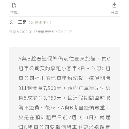


下載
分享
文：
王綱
（認證法律人）
刊登於
2022-08-16
最後更新於
2022-11-29
A與B趁著連假準備前往臺東旅遊，向C
租車公司預約承租小客車3日。依照C租
車公司提出的汽車租約記載，連假期間
3日租金為7,500元，預約訂車須先付總
價5成定金3,750元，且連假期間臨時取
消不退費。後來，A與B考量疫情嚴重，
於是在預計租車日前2週（14日）就通
知C租車公司要取消租車並要求退還定