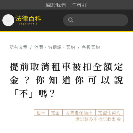
關於我們
作者群

法律百科 Legispedia
所有文章
/
消費‧借還錢‧契約
/
各類契約
提前取消租車被扣全額定
金？你知道你可以說
「不」嗎？
租車
定金
消費者保護法
定型化契約
應記載及不得記載事項