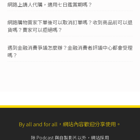
網路上請人代購，適用七日鑑賞期嗎？
四、其他對消費者顯失公平事項。
IV 違反第一項公告之定型化契約，其定型化契約
條款無效。該定型化契約之效力，依前條規定定
網路購物買家下單後可以取消訂單嗎？收到商品前可以退
之。
貨嗎？賣家可以拒絕嗎？
V 中央主管機關公告應記載之事項，雖未記載於
定型化契約，仍構成契約之內容。
VI 企業經營者使用定型化契約者，主管機關得隨
遇到金融消費爭議怎麼辦？金融消費者評議中心都會受理
時派員查核。」
嗎？
小客車租賃定型化契約應記載事項
第4點第3項。
小客車租賃定型化契約應記載事項
第4點第4項第2
款。
小客車租賃定型化契約應記載事項
第4點第5項。
小客車租賃定型化契約應記載事項
第4點第4項第3
款。
小客車租賃定型化契約應記載事項
第6點。
By all and for all，網站內容歡迎分享使用。
例如：
消費者文教基金會
、
台灣消費者保護協會
等。
除 Podcast 與自製影片以外，網站採用