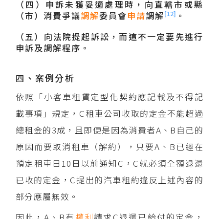
（四）申訴未獲妥適處理時，向直轄市或縣
[12]
（市）消費爭議
調解
委員會
申請
調解
。
（五）向法院提起訴訟，而這不一定要先進行
申訴及調解程序。
四、案例分析
依照「小客車租賃定型化契約應記載及不得記
載事項」規定，C租車公司收取的定金不能超過
總租金的3成，且即便是因為消費者A、B自己的
原因而要取消租車（解約），只要A、B已經在
預定租車日10日以前通知C，C就必須全額退還
已收的定金，C提出的汽車租約違反上述內容的
部分應屬無效。
因此，A、B有
權利
請求C退還已給付的定金，