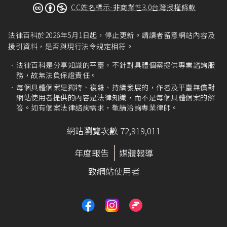
消費者保護法第43條
第1項：「消費者與企業經營
CC姓名標示-非商業性3.0台灣授權條款
者因商品或服務發生消費爭議時，消費者得向企
業經營者、消費者保護團體或消費者服務中心或
法律百科於2026年5月1日起，停止更新。請讀者留意網站內容及
其分中心申訴。」
援引資料，是否與現行法令規定相符。
消費者保護法第43條
第3項：「消費者依第一項申
訴，未獲妥適處理時，得向直轄市、縣（市）政
法律百科是分享知識的平臺，不針對具體個案提供專業諮詢服
府消費者保護官申訴。」
務，故無法負保證責任。
每個具體個案是獨特、複雜、持續發展的，作者及平臺無償對
消費者保護法第44條
：「消費者依前條申訴未能
網站使用者提供的內容是法律知識，而不是每個具體個案的解
獲得妥適處理時，得向直轄市或縣（市）消費爭
答。如有個案法律諮詢需求，敬請洽詢專業律師。
議調解委員會申請調解。」
消費者保護法第56條之1
：「企業經營者使用定型
網站瀏覽次數 72,919,011
化契約，違反中央主管機關依第十七條第一項公
告之應記載或不得記載事項者，除法律另有處罰
年度報告
媒體報導
規定外，經主管機關令其限期改正而屆期不改正
致網站使用者
者，處新臺幣三萬元以上三十萬元以下罰鍰；經
再次令其限期改正而屆期不改正者，處新臺幣五
萬元以上五十萬元以下罰鍰，並得按次處罰。」