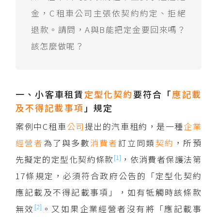
金，C租車公司主張依契約約定、拒絕
退款。請問，A與B能把定金要回來嗎？
該怎麼做呢？
一、小客車租賃
定型化契約
要符合「
應記載
及不得記載事項
」規定
案例中C租車
公司
提出的汽車租約，是一種
企業
經營者
為了與多數
消費者
訂立同類
契約
，所預
[1]
先擬定的定型化契約條款
，依消費者保護法第
17條規定，必須符合政府公告的「定型化契約
應記載及不得記載事項」，如有牴觸時該條款
[2]
無效
。又如果企業經營者沒有將「應記載事