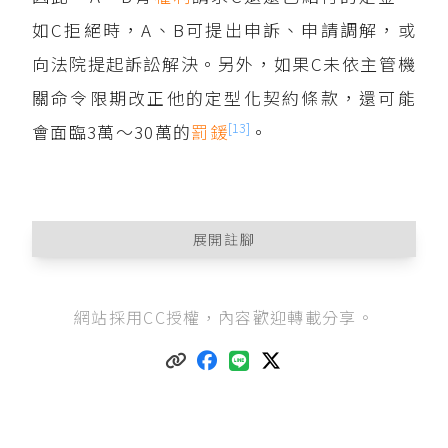
如C拒絕時，A、B可提出申訴、申請調解，或
向法院提起訴訟解決。另外，如果C未依主管機
關命令限期改正他的定型化契約條款，還可能
[13]
會面臨3萬～30萬的
罰鍰
。
展開註腳
消費者保護法第2條
第7款：「本法所用名詞定義
網站採用CC授權，內容歡迎轉載分享。
如下：……七、定型化契約條款：指企業經營者
為與多數消費者訂立同類契約之用，所提出預先
擬定之契約條款。定型化契約條款不限於書面，
其以放映字幕、張貼、牌示、網際網路、或其他
方法表示者，亦屬之。」
關於定型化契約的詳細說明，可另參考詹森林（2