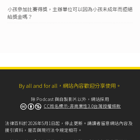
公平交易法第21條第1 項規定，命該等公司立即
停止前開違法行為，並處被告理銘公司新臺幣
小孩參加比賽得獎，主辦單位可以因為小孩未成年而拒絕
（下）1,500,000 元罰鍰及訴外人昌益仲介公司1,
給獎金嗎？
000,000 元罰鍰在案，已堪佐證被告理銘公司不唯
應負瑕疵擔保責任及廣告不實債務不履行損害賠
償責任，更足認定其有故意以不實廣告致原告等
因陷於錯誤而買受系爭預售屋之詐欺行為」。
消費者保護法第51條
：「依本法所提之訴訟，因
企業經營者之故意所致之損害，消費者得請求損
害額五倍以下之懲罰性賠償金；但因重大過失所
致之損害，得請求三倍以下之懲罰性賠償金，因
過失所致之損害，得請求損害額一倍以下之懲罰
性賠償金。」
By all and for all，網站內容歡迎分享使用。
懲罰性損害賠償的目的在促進企業經營者重視商
除 Podcast 與自製影片以外，網站採用
品、服務品質。
CC姓名標示-非商業性3.0台灣授權條款
消費者保護法第23條
：「刊登或報導廣告之媒體
經營者明知或可得而知廣告內容與事實不符者，
法律百科於2026年5月1日起，停止更新。請讀者留意網站內容及
消費者因信賴該廣告所受之損害與企業經營者負
援引資料，是否與現行法令規定相符。
連帶責任。前項損害賠償責任，不得預先約定限
制或拋棄。」