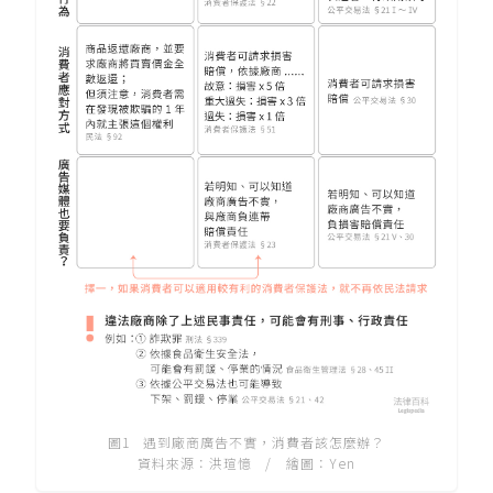
圖1 遇到廠商廣告不實，消費者該怎麼辦？
資料來源：洪瑄憶 / 繪圖：Yen