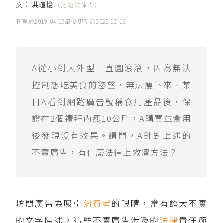
文：
洪瑄憶
（認證法律人）
刊登於
2019-04-15
最後更新於
2022-12-16
A從小到大外型一直圓滾滾，因為無法
控制想吃美食的慾望，無法瘦下來。某
日A看到網路廣告號稱食用產品後，保
證在2個禮拜內瘦10公斤，A購買並食用
後發現沒有效果。請問，A針對上述的
不實廣告，有什麼法律上救濟方法？
坊間廣告為吸引
消費者
的眼睛，常有誇大不實
的文字陳述，這些不實廣告涉及的
法律
責任範