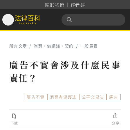
關於我們
作者群

法律百科 Legispedia
所有文章
/
消費‧借還錢‧契約
/
一般買賣
廣告不實會涉及什麼民事
責任？
廣告不實
消費者保護法
公平交易法
廣告


下載
分享