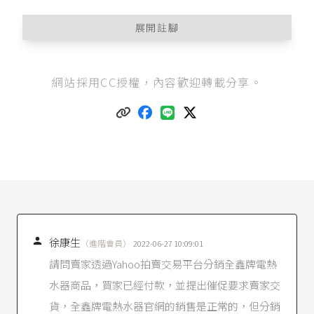
展開註腳
刑法第339條
：「
網站採用CC授權，內容歡迎轉載分享。
I 意圖為自己或第三人不法之所有，以詐術使人將
本人或第三人之物交付者，處五年以下有期徒
刑、拘役或科或併科五十萬元以下罰金。
II 以前項方法得財產上不法之利益或使第三人得之
者，亦同。
III 前二項之未遂犯罰之。」
食品安全衛生管理法第28條
第1項：「食品、食品
添加物、食品用洗潔劑及經中央主管機關公告之
食品器具、食品容器或包裝，其標示、宣傳或廣
告，不得有不實、誇張或易生誤解之情形。」，
第28條第2項：「食品不得為醫療效能之標示、宣

徐康生
（進階會員）
2022-06-27 10:09:01
傳或廣告。」；
第45條
第1項：「違反第二十八條
請問賣家透過Yahoo拍賣交易平台分銷全鑫牌電熱
第一項或中央主管機關依第二十八條第三項所定
水器商品，買家已經付款，並提出催促要求賣家交
辦法者，處新臺幣四萬元以上四百萬元以下罰
鍰；違反同條第二項規定者，處新臺幣六十萬元
貨，全鑫牌電熱水器官網的銷售是正常的，但分銷
以上五百萬元以下罰鍰；再次違反者，並得命其