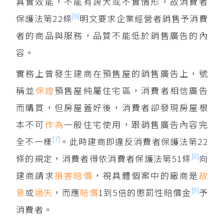
真實效能，不能有誇大或不實情形，故消費者
[6]
保護法第22條
明文要求企業經營者銷售予消費
者的商品與服務，品質不能低於銷售廣告的內
容。
實務上曾發生建商在預售屋的銷售廣告上，號
稱並
保證
預售屋純屬住宅區，消費者相信廣告
而購買，但房屋蓋好後，消費者卻發現房屋根
本不可
作為
一般住宅使用，跟銷售廣告內容完
[7]
全不一樣
。此時建商即違反消費者保護法第22
[8]
條的規定，消費者得依消費者保護法第51條
向
建商請求
損害賠償
，視具體個案中的廠商是
故
[9]
意
或
過失
，而應
賠償
1到5倍的懲罰性賠償金
予
消費者。