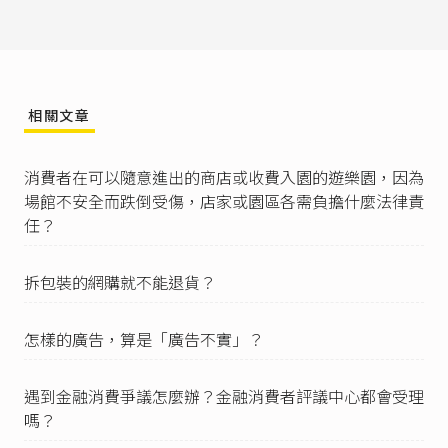
內容之真實，其對消費者所負之義務不得低於廣
告之內容。企業經營者之商品或服務廣告內容，
於契約成立後，應確實履行。」
臺灣新竹地方法院98年度重訴字第49號民事判決
相關文章
之意旨：「系爭預售屋為昌益事業群綜合規劃，
被告理銘公司投資興建，足證被告等人自始明知
系爭預售屋不得作為一般住宅使用，然被告寅○
消費者在可以隨意進出的商店或收費入園的遊樂園，因為
○及所屬昌益事業群員工卻分別於96年9 月、10
場館不安全而跌倒受傷，店家或園區各需負擔什麼法律責
月間在接受經濟日報及地產王等媒體訪問時，對
外誆稱系爭預售屋為集合式住宅，被告理銘公司
任？
於97年5 月間公開揭露之年報中亦載明系爭預售
屋為大樓住宅，即應認被告等有使人陷於錯誤之
拆包裝的網購就不能退貨？
故意......系爭預售屋建案之廣告均為一般住宅之用
語及圖示，足使一般消費者大眾誤認系爭預售屋
建案可合法供作一般住宅使用，並據此認知作成
怎樣的廣告，算是「廣告不實」？
交易決定，日前業經行政院公平交易委員會決
議，以被告理銘公司及訴外人昌益仲介公司銷售
系爭預售屋建案廣告，對於使用分區為複合商業
遇到金融消費爭議怎麼辦？金融消費者評議中心都會受理
區之建案使用一般住宅之用語及圖示，就商品之
嗎？
內容及用途為虛偽不實及引人錯誤之表示，違反