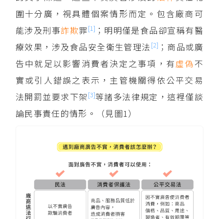
圍十分廣，視具體個案情形而定。包含廠商可
[1]
能涉及刑事
詐欺
罪
；明明僅是食品卻宣稱有醫
[2]
療效果，涉及食品安全衛生管理法
；商品或廣
告中就足以影響消費者決定之事項，有
虛偽
不
實或引人錯誤之表示，主管機關得依公平交易
[3]
法開罰並要求下架
等諸多法律規定，這裡僅談
論民事責任的情形。（見圖1）