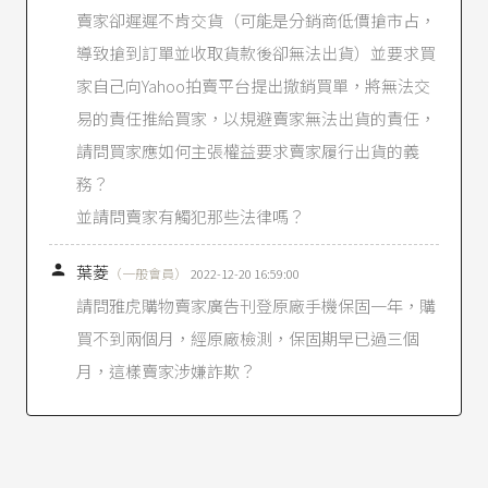
賣家卻遲遲不肯交貨（可能是分銷商低價搶市占，
歇業、停業一定期間、廢止其公司、商業、工廠
之全部或部分登記事項，或食品業者之登錄；經
導致搶到訂單並收取貨款後卻無法出貨）並要求買
廢止登錄者，一年內不得再申請重新登錄。」；
家自己向Yahoo拍賣平台提出撤銷買單，將無法交
第45條第2項：「違反前項廣告規定之食品業者，
應按次處罰至其停止刊播為止。」
易的責任推給買家，以規避賣家無法出貨的責任，
請問買家應如何主張權益要求賣家履行出貨的義
公平交易法第21條
第1項：「事業不得在商品或廣
告上，或以其他使公眾得知之方法，對於與商品
務？
相關而足以影響交易決定之事項，為虛偽不實或
並請問賣家有觸犯那些法律嗎？
引人錯誤之表示或表徵。」
民法第92條
：「因被詐欺或被脅迫而為意思表示

葉菱
（一般會員）
2022-12-20 16:59:00
者，表意人得撤銷其意思表示。但詐欺係由第三
人所為者，以相對人明知其事實或可得而知者為
請問雅虎購物賣家廣告刊登原廠手機保固一年，購
限，始得撤銷之。被詐欺而為之意思表示，其撤
買不到兩個月，經原廠檢測，保固期早已過三個
銷不得以之對抗善意第三人。」
月，這樣賣家涉嫌詐欺？
民法第93條
：「前條之撤銷，應於發見詐欺或脅
迫終止後，一年內為之。但自意思表示後，經過
十年，不得撤銷。」，此處的意思表示指購買的
意思。
消費者保護法第22條
：「企業經營者應確保廣告