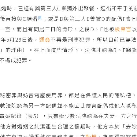
離婚時，已經有與第三人C單獨外出聚餐、逛街和牽手的
[8]
後直接與C結婚
；或是D與第三人E曾被D的配偶F會
一室，而且有同居三日的情形，之後D、E也被
檢察官
0年5月29日後，
通姦
不再是刑事犯罪，所以目前已無法
」的理由）。在上面這些情形下，法院才認為B、F竊
不構成犯罪。
秘密罪與妨害電腦使用罪，都是在保護人民的隱私權，
數法院認為另一方配偶並不能因此侵害配偶或他人隱私
電磁紀錄（表5），只有極少數法院認為在夫妻一方之
他方對婚姻之純潔產生合理之懷疑時，他方本於「去除
實他方有違反婚姻純潔義務事實」之
動機
，為取得證據