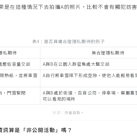
果是在這種情況下去拍攝A的照片，比較不會有觸犯妨
表4：是否具備合理隱私期待的例子
隱私期待
無合理隱私期待
處壓低音量交談
A與B在公園人群密集處大聲交談
色隔熱紙，並將車窗
A自行將車窗降下形成空隙，使他人能輕易看
內，門窗緊閉
A與B處於街道、百貨公司、停車場、餐廳靠
可以看見的場所
作者自製。
定位資訊算是「非公開活動」嗎？