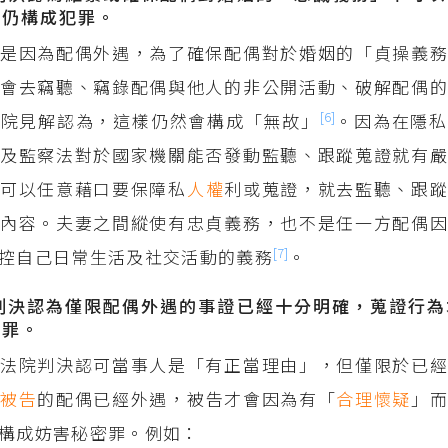
，仍構成犯罪。
是因為配偶外遇，為了確保配偶對於婚姻的「貞操義務
會去竊聽、竊錄配偶與他人的非公開活動、破解配偶的
[6]
法院見解認為，這樣仍然會構成「無故」
。因為在隱私
及監察法對於國家機關能否發動監聽、跟蹤蒐證就有嚴
不可以任意藉口要保障私
人權
利或蒐證，就去監聽、跟
內容。夫妻之間縱使有忠貞義務，也不是任一方配偶因
[7]
控自己日常生活及社交活動的義務
。
院判決認為僅限配偶外遇的事證已經十分明確，蒐證行
犯罪。
法院判決認可當事人是「有正當理由」，但僅限於已經
明
被告
的配偶已經外遇，被告才會因為有「
合理懷疑
」
構成妨害秘密罪。例如：