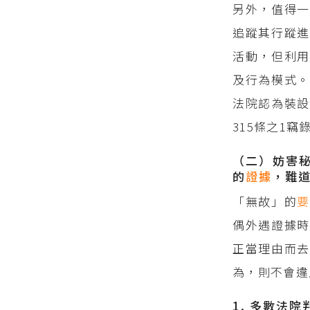
另外，值得一
追蹤其行蹤進
活動，但利用
及行為模式。
法院認為裝設
315條之1
（二）妨害
的
證據
，難
「無故」的
偶外遇證據時
正當理由而去
為，則不會違
1. 多數法