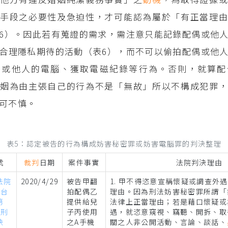
手段之必要性及急迫性，才可能認為屬於「有正當理由
6）。因此若有蒐證的需求，需注意只能記錄配偶或他
合理隱私期待的活動（表6），而不可以偷拍配偶或他
偶或他人的電腦、獲取電磁紀錄等行為。否則，就算配
姻為由主張自己的行為不是「無故」所以不構成犯罪，
可不慎。
表5：認定被告的行為構成妨害秘密罪或妨害電腦罪的判決整理
號
裁判
日期
案件事實
法院判決理由
法院
2020/4/29
被告甲翻
1. 甲不得恣意宣稱懷疑或調查外
年台
拍配偶乙
理由。因為刑法妨害秘密罪所謂「
第
提供給兒
法律上正當理由；若是藉口懷疑或
號刑
子丙使用
遇，就恣意窺視、竊聽、開拆、取
決
之A手機
關之人非公開活動、言論、談話、