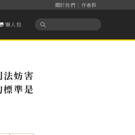
關於我們
作者群
懶人包

刑法妨害
的標準是