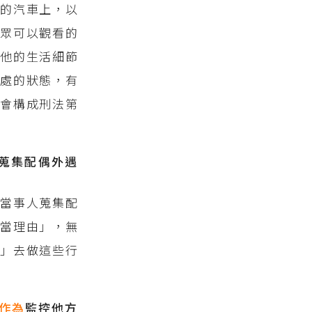
駛
的汽車上，以
眾可以觀看的
知他的生活細節
處的狀態，有
而會構成刑法第
蒐集配偶外遇
是當事人蒐集配
當理由」，無
」去做這些行
作為
監控他方