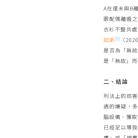
A在還未與B
跟配偶離婚之
衣衫不整共處
[9]
起訴
（202
是否為「無故
是「無故」而
二、結論
刑法上的妨害
遇的嫌疑，多
腦設備、獲取
已經足以導致
慮」或「證