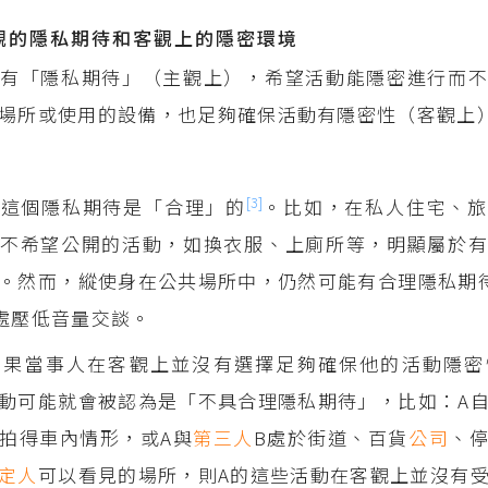
主觀的隱私期待和客觀上的隱密環境
有「隱私期待」（主觀上），希望活動能隱密進行而不
場所或使用的設備，也足夠確保活動有隱密性（客觀上
[3]
為這個隱私期待是「合理」的
。比如，在私人住宅、旅
不希望公開的活動，如換衣服、上廁所等，明顯屬於有
。然而，縱使身在公共場所中，仍然可能有合理隱私期
處壓低音量交談。
如果當事人在客觀上並沒有選擇足夠確保他的活動隱密
動可能就會被認為是「不具合理隱私期待」，比如：A
拍得車內情形，或A與
第三人
B處於街道、百貨
公司
、
定人
可以看見的場所，則A的這些活動在客觀上並沒有