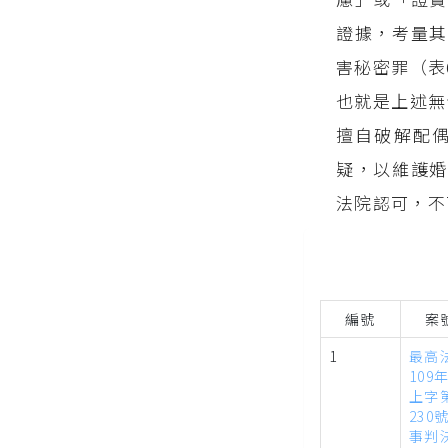
證據，考量其
害秘密罪（表
也就是上述無
擅自破解配
疑，以維護婚
法院認可，不
編號
案
1
最高
109
上字
230
事判