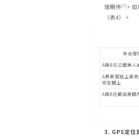
[4]
理期待
。如
（表4）。
有合理
A與B在公園無人
A將車窗貼上黑
完全關上
A與B在飯店房間
3. GPS