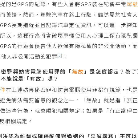
提的是GPS的紀錄。有些人會將GPS裝在配偶平常
駕
而蒐證。然而，駕駛汽車在路上行駛，雖然屬於社會大
GPS長期追蹤並且記錄汽車定位資訊，可以進一步探
所以，這種行為將會破壞車輛使用人心理上保有隱私獨
GPS的行為會侵害他人欲保有隱私權的非公開活動，
[5]
竊錄他人非公開活動的犯罪
。
秘密罪與妨害電腦使用罪的「
無故
」是怎麼認定？為了
道不能說是「有故」嗎？
要件
在上述妨害秘密罪和妨害電腦使用罪都有規範，也
避免觸法需要留意的觀念之一。「無故」就是指「無正
做這些行為，就會觸犯相關規定；如果是「有正當理由
反相關規定。
院判決認為維繫或確保配偶對婚姻的「忠誠義務」不可以