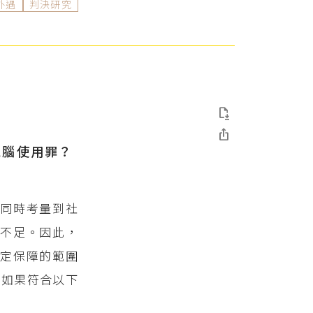
外遇
判決研究


電腦使用罪？
？
也同時考量到社
不足。因此，
定保障的範圍
，如果符合以下