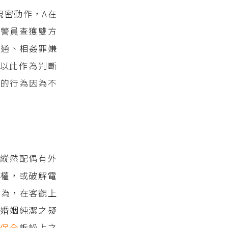
親密動作，A在
同警員查獲雙方
以通、相姦罪嫌
以此作為判斷
錄的行為因為不
縱然配偶有外
權，或破解電
行為，在客觀上
婚姻純潔之疑
或
保全
訴訟上之