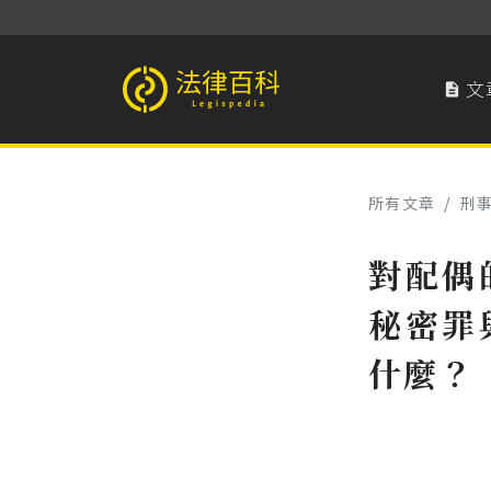
文

法律百科 Legispedia
所有文章
/
刑
對配偶
秘密罪
什麼？