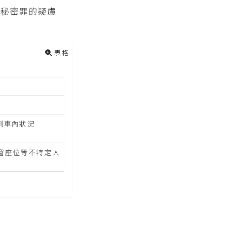
害秘密罪的疑慮
表格
到車內狀況
窗座位等不特定人