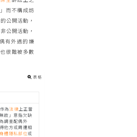
」而不構成妨
人的公開活動，
人非公開活動，
偶有外遇的嫌
也很難被多數
表格
遇作為
法律
上正當
無故」意指欠缺
為調查配偶外
得他方或周遭相
身體隱私部位
或