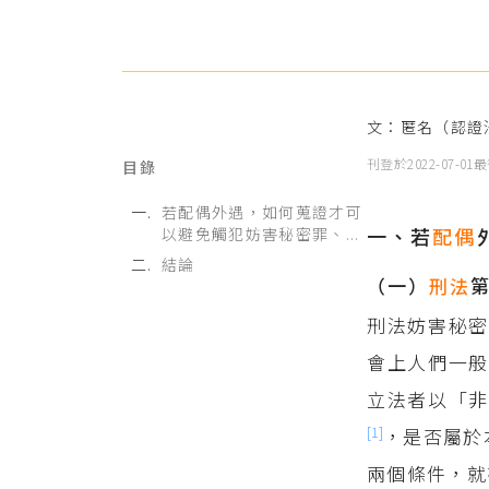
文：匿名（認證
刊登於
2022-07-01
最
目錄
若配偶外遇，如何蒐證才可
一、若
配偶
以避免觸犯妨害秘密罪、...
結論
（一）
刑法
刑法妨害秘
會上人們一般
立法者以「非
[1]
，是否屬於
兩個條件，就