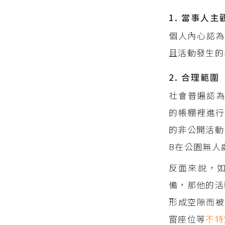
1. 當事人
個人內心認為
且活動發生的
2. 合理範圍
社會普遍認
的帳棚裡進行
的非公開活動
B在公園無人
反面來說，
備，那他的活
形成空隙而被
窗座位等
不特