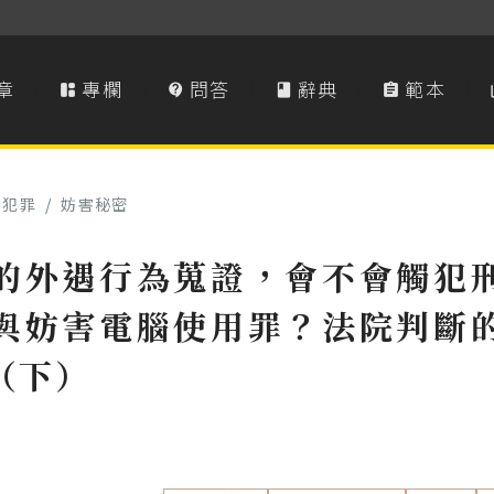
章
專欄
問答
辭典
範本




事犯罪
/
妨害秘密
的外遇行為蒐證，會不會觸犯
與妨害電腦使用罪？法院判斷
（下）