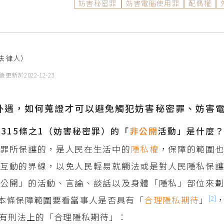
妨害秘密罪
妨害電腦使用罪
配偶權
法律人）
後更新於
2022-12-23
外遇，如何蒐證才可以避免觸犯妨害秘密罪、妨害
第315條之1（妨害秘密罪）的「
非公開
活動」是什麼
密罪所保護的，是人民在生活中的
隱私權
，保障的範圍
互動的界線，以免人民輕易就觸法或是對人民隱私保護
公開」的活動、言論、談話以及身體「隱私」部位來劃
[2]
本條保障範圍要看當事人是否具有「
合理隱私期待
」
有刑法上的「合理隱私期待」：