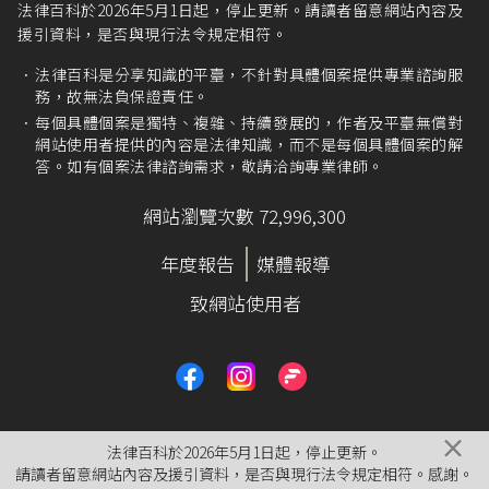
質詢等行為，亦屬民意代表職務上之行為，自不
法律百科於2026年5月1日起，停止更新。請讀者留意網站內容及
待言。」
援引資料，是否與現行法令規定相符。
最高法院110年度台上大字第5217號刑事裁定
。
法律百科是分享知識的平臺，不針對具體個案提供專業諮詢服
務，故無法負保證責任。
貪污治罪條例第5條
第1項第3款。
每個具體個案是獨特、複雜、持續發展的，作者及平臺無償對
網站使用者提供的內容是法律知識，而不是每個具體個案的解
答。如有個案法律諮詢需求，敬請洽詢專業律師。
網站瀏覽次數 72,996,300
年度報告
媒體報導
致網站使用者
×
法律百科於2026年5月1日起，停止更新。
請讀者留意網站內容及援引資料，是否與現行法令規定相符。感謝。