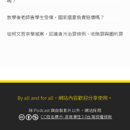
嗎？
務執行公正性，要求不受經濟利益介入之破壞或
妨害。因此，『職務密切關連行為』之內涵著重
在行為人是否實質上有運用其職務或身分地位對
放學後老師害學生受傷，國家還要負責賠償嗎？
相對人發揮影響力，即對相對人職務執行之公正
有無實質影響，或於後續執行相關職務時有無因
此受拘束等項為審查，亦即從該行為實質上有無
從柯文哲京華城案，認識貪污治罪條例、收賄罪與圖利罪
對相對人職務之執行形成影響力加以判斷。」
最高法院110年度台上大字第5217號刑事裁定
：
「又向同一人或多數人為多次關說、請託或施壓
等情形，應就其前後整體行為觀察，倘該行為與
其職務同具形式上公務活動之性質（例如開會前
拜會、議場中休息協商、出具建議補助單等），
或相類之客觀公務活動（例如至行政機關、公營
事業機構拜會、以電話表達關切或要求至辦公室
說明、出具便箋或名片轉交承辦人員等），或與
公務活動有關及其延伸之行為（例如具名發函或
By all and for all，網站內容歡迎分享使用。
透過行政機關國會聯絡人向行政機關反映特定團
體或人民意見、召開協調會邀請行政機關說明
除 Podcast 與自製影片以外，網站採用
等），不論是否在公務時間或公務場所均屬之。
CC姓名標示-非商業性3.0台灣授權條款
另對與具同一權限之民意代表於議場外勸誘、請
託或施壓使其贊成某議案而連署，或代為提案、