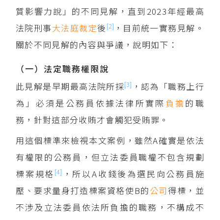
質影響力說」的不同見解，直到2023年經最高
[2]
法院刑事
大法庭
裁定
後
，目前統一實務見解。
關於不同見解的內容與爭議，說明如下：
（一）法定職務權限說
[3]
此見解是早期最高法院所採
，認為「職務上行
為」必須是公務員依據法律所實際
負擔
的職
務，針對這部分收賄才會觸犯受賄罪。
用這個標準來檢視本文案例，雖然A確實是依法
有權限的公務員，但立法委員職權不包含規劃
[4]
標案規格
，所以A收錢後為選民向公務員施
壓、要求量身打造標案資格使B的
公司
得標，並
不涉及立法委員依法所負擔的職務，不構成不