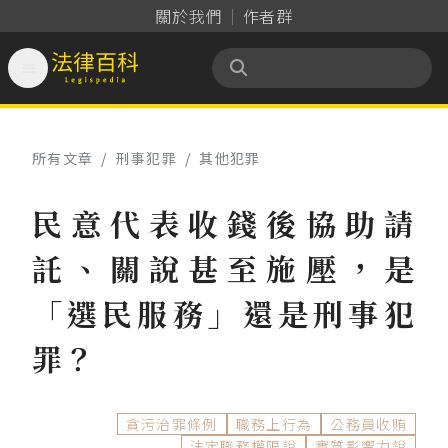
關於我們
作者群

法律百科 Legispedia
所有文章
/
刑事犯罪
/
其他犯罪
民意代表收錢後協助請
託、關說甚至施壓，是
「選民服務」還是刑事犯
罪？
貪污治罪條例
職務上行為
公務員收賄
法定職務權限說
實質影響力說