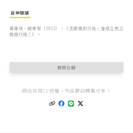
延伸閱讀
黃蓮瑛、趙偉智（2022），《
怎麼樣的行為，會成立對公
務員行賄？
》。
展開註腳
貪污治罪條例第5條
第1項第3款：「有下列行為之
網站採用CC授權，內容歡迎轉載分享。
一者，處七年以上有期徒刑，得併科新臺幣六千
萬元以下罰金：……三、對於職務上之行為，要
求、期約或收受賄賂或其他不正利益者。」
最高法院110年度台上大字第5217號刑事裁定
。
最高法院67年度台上字第473號刑事判決
：
「……，上訴人雖係依據法令從事公務之人員，