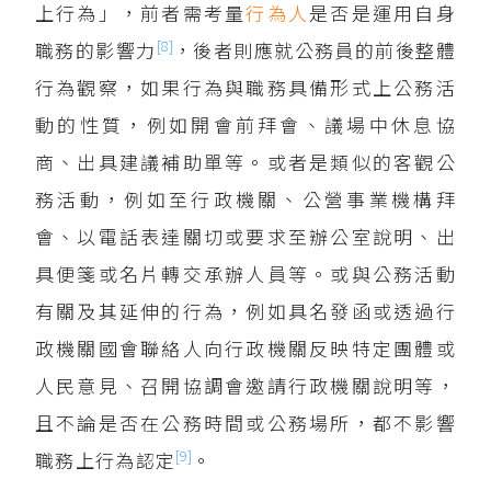
上行為」，前者需考量
行為人
是否是運用自身
[8]
職務的影響力
，後者則應就公務員的前後整體
行為觀察，如果行為與職務具備形式上公務活
動的性質，例如開會前拜會、議場中休息協
商、出具建議補助單等。或者是類似的客觀公
務活動，例如至行政機關、公營事業機構拜
會、以電話表達關切或要求至辦公室說明、出
具便箋或名片轉交承辦人員等。或與公務活動
有關及其延伸的行為，例如具名發函或透過行
政機關國會聯絡人向行政機關反映特定團體或
人民意見、召開協調會邀請行政機關說明等，
且不論是否在公務時間或公務場所，都不影響
[9]
職務上行為認定
。