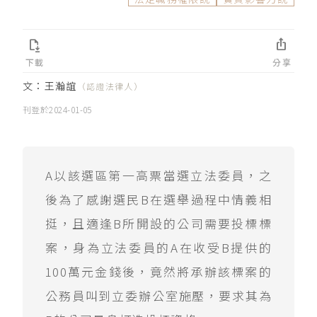


下載
分享
文：
王瀚誼
（認證法律人）
刊登於
2024-01-05
A以該選區第一高票當選立法委員，之
後為了感謝選民B在選舉過程中情義相
挺，且適逢B所開設的公司需要投標標
案，身為立法委員的A在收受B提供的
100萬元金錢後，竟然將承辦該標案的
公務員叫到立委辦公室施壓，要求其為