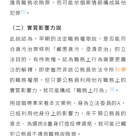
違背職務收賄罪，而可能依個案情節構成其他
[5]
犯罪
。
（二）實質影響力說
此說認為，早期的法定職務權限說，是否能符
合貪污治罪條例「嚴懲貪污、澄清吏治」的立
法目的，有待商榷。認為職務上行為需要更廣
泛的解釋，即使雖然非該公務員依法令所
列舉
的職務權限，但只要公務員利用他在職務上的
[6]
實質影響力，就可能構成「職務上行為」
。
用這個標準來看本文案例，身為立法委員的A，
已經利用他身分上的影響力，來干預公務員的
意志、為選民B量身打造投標資格，就可能已觸
犯公務員不違背職務收賄罪。