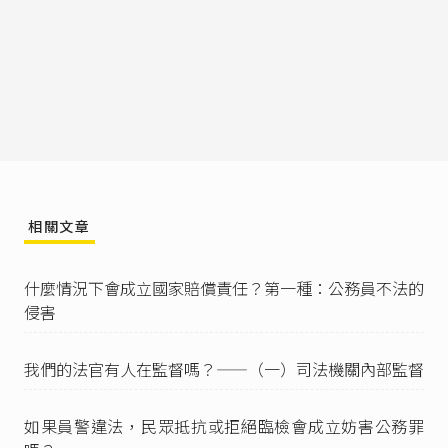
但非甲◯◯之管區警員，亦未奉水上派出所主管
乙◯◯之命令，處理甲◯◯前述醫療糾紛，竟利
用其為警員之身分，對於非主管或監督事務圖利
自肥，因其行為經調查與違背職務收受賄絡，藉
端勒索財物及利用職務上機會詐取財物等均有不
符，……。」
依據
立法院職權行使法
的規定，立法委員職權包
含議案審議、聽取報告與質詢等。
近年曾有少數地方法院採法定職務權限說，詳細
的說理可參考
臺灣臺北地方法院101年度金訴字第
相關文章
47號刑事判決
。
最高法院103年度第8次刑事庭會議
：「又貪污治
什麼情況下會成立國家賠償責任？第一種：公務員不法的
罪條例第四條第一項第五款所謂『職務』，係指
侵害
公務員法定職務權限範圍內，並有具體影響可能
之事務。」
我們的法官有人在監督嗎？——（一）司法機關內部監督
最高法院110年度台上大字第5217號刑事裁定
。
最高法院110年度台上大字第5217號刑事裁定
：
如果員警違法，民眾抵抗或拒絕臨檢會成立妨害公務罪
「受賄罪之『規範目的及保護法益』重在保護職