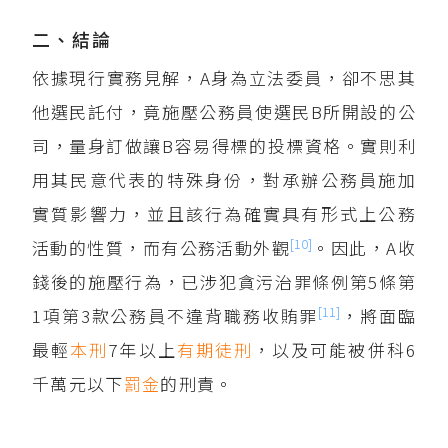
二、結論
依據現行實務見解，A身為立法委員，卻不思其
他選民託付，竟施壓公務員使選民B所開設的公
司，量身訂做讓B容易得標的投標資格。實則利
用其民意代表的特殊身份，對承辦公務員施加
實質影響力，並且該行為確實具有形式上公務
[10]
活動的性質，而有公務活動外觀
。因此，A收
錢後的施壓行為，已涉犯貪污治罪條例第5條第
[11]
1項第3款公務員不違背職務收賄罪
，將面臨
最輕
本刑
7年以上
有期徒刑
，以及可能被併科6
千萬元以下
罰金
的刑責。