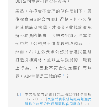
B的公司量身打造投標資格。
果然，在極度不合理的條件限制下，最
後標案由B的公司順利得標。但不久後
經其他廠商檢舉，才查到A收錢施壓承
辦公務員的情事，涉嫌觸犯貪污治罪條
例中的「公務員不違背職務收賄罪」。
然而，A卻主張要求公務員替選民量身
打造投標資格，並非立法委員的「職務
上行為」，因此不符合法定要件而無
[1]
罪。A的主張是正確的嗎
？
本文相關內容曾刊於王瀚誼律師事務所
（2023），《
民意代表收錢請託為類選民
服務？施壓公務員恐面臨官司纏身
》，由