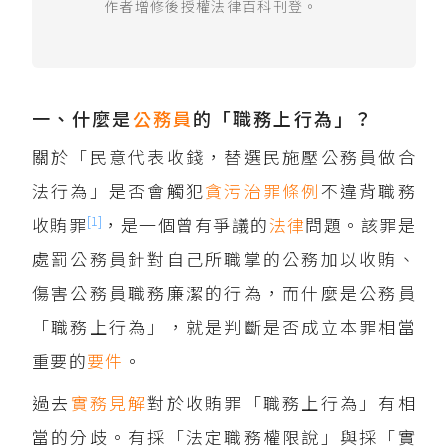
作者增修後授權法律百科刊登。
一、什麼是
公務員
的「職務上行為」？
關於「民意代表收錢，替選民施壓公務員做合
法行為」是否會觸犯
貪污治罪條例
不違背職務
[1]
收賄罪
，是一個曾有爭議的
法律
問題。該罪是
處罰公務員針對自己所職掌的公務加以收賄、
傷害公務員職務廉潔的行為，而什麼是公務員
「職務上行為」，就是判斷是否成立本罪相當
重要的
要件
。
過去
實務見解
對於收賄罪「職務上行為」有相
當的分歧。有採「法定職務權限說」與採「實