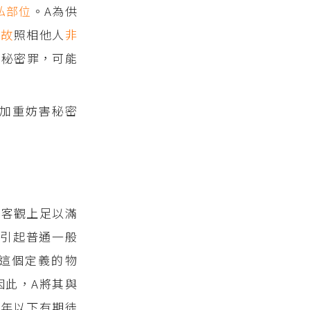
私部位
。A為供
無故
照相他人
非
害秘密罪，可能
加重妨害秘密
指客觀上足以滿
引起普通一般
這個定義的物
因此，A將其與
2年以下有期徒