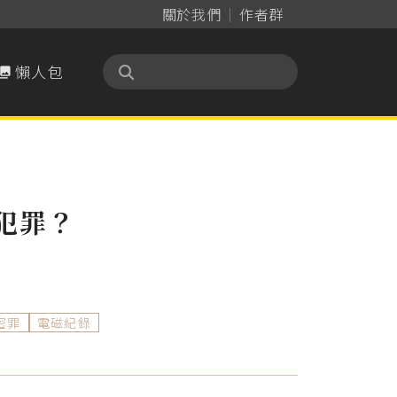
關於我們
作者群
懶人包

犯罪？
密罪
電磁紀錄