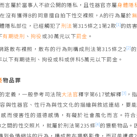
而言屬於當事人不欲公開的隱私，且性器官亦屬
身體隱
在沒有獲得B的同意擅自拍下性交裸照，A的行為屬於
[1]
體隱私部位，已經觸犯了
刑法
第315條之1第2款
的妨
下
有期徒刑
、
拘役
或30萬元以下
罰金
。
[2]
網路散布裸照，散布的行為則構成刑法第315條之2
的
年以下有期徒刑、拘役或科或併科5萬元以下罰金。
褻
物品罪
[3]
的定義，一般參考司法院
大法官
釋字第617號解釋
，
容與性器官、性行為與性文化的描繪與敘述連結，要能
惡感而侵害性的道德感情，有礙於社會風化而言。符合
[4]
B之間的性交照片，就屬於刑法第235條
的猥褻物品。
傳到色情網站的行為，構成散布猥褻影像，而可能遭處