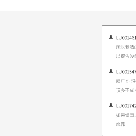
司法院
大
中『猥褻
容可與性
害性的道
同於一般

LU00146
憲法意旨
等。
所以我猜
以提告沒
刑法第23
陳列，或
金。」

LU00154
臺灣高等
超ㄏ 你想
或傳述之
頂多不成
毀損他人
判斷。」

LU00174
刑法第31
如果當事
一年以下
麼罪
刑法第31
下罰金。