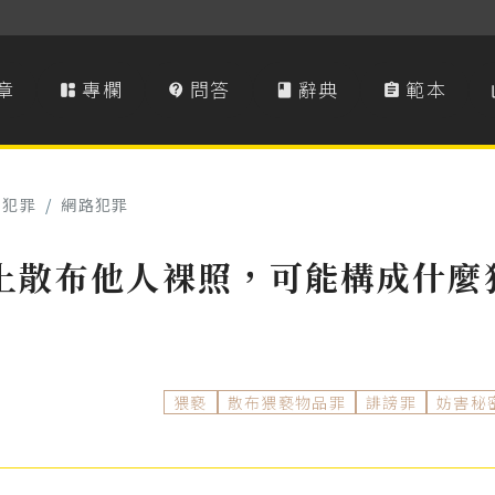
章
專欄
問答
辭典
範本




事犯罪
/
網路犯罪
上散布他人裸照，可能構成什麼
猥褻
散布猥褻物品罪
誹謗罪
妨害秘