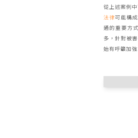
從上述案例中
法律
可能構
通的重要方
多，針對被
始有呼籲加強
刑法第31
金：……
隱私部位
刑法第31
項之規定
為者，處