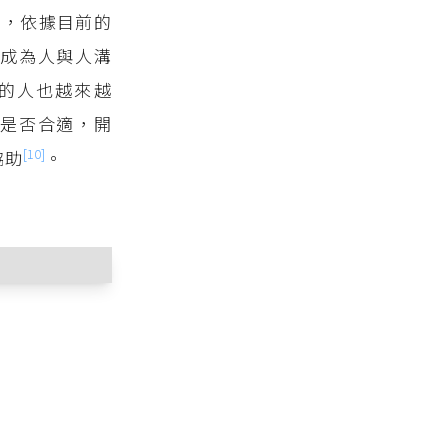
開，依據目前的
路成為人與人溝
的人也越來越
罰是否合適，開
[10]
協助
。
十萬元以下罰
論、談話或身體
內容者，依第一
前條第一項之行