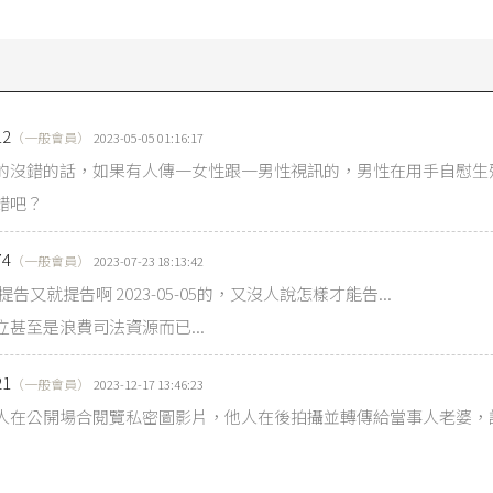
法官釋字第617號解釋文
：「……刑法第二百三十五條規定所稱猥褻之
』雖屬評價性之不確定法律概念，然所謂猥褻，指客觀上足以刺激或
器官、性行為及性文化之描繪與論述聯結，且須以引起普通一般人羞
德感情，有礙於社會風化者為限。」司法院大法官的解釋文是由司法
普通法院的法官），依據
司法院大法官審理案件法
針對現行法律、行
12
（一般會員）
2023-05-05 01:16:17
，而作成的解釋。解釋結論分可能是法律、行政命令合憲，或是直接
的沒錯的話，如果有人傳一女性跟一男性視訊的，男性在用手自慰生
錯吧？
5條
第1項：「散布、播送或販賣猥褻之文字、圖畫、聲音、影像或其
以他法供人觀覽、聽聞者，處二年以下有期徒刑、拘役或科或併科三
74
（一般會員）
2023-07-23 18:13:42
法院104年度上訴字第1393號刑事判決
：「……誹謗罪之成立要件，必
提告又就提告啊 2023-05-05的，又沒人說怎樣才能告...
事，具有足以損害被指述人名譽之具體事件內容，始有誹謗行為可言
立甚至是浪費司法資源而已...
名譽，應就被指述人之個人條件以及指摘或傳述內容，以一般人之社
21
（一般會員）
2023-12-17 13:46:23
0條
第1項：「意圖散布於眾，而指摘或傳述足以毀損他人名譽之事者
人在公開場合閱覽私密圖影片，他人在後拍攝並轉傳給當事人老婆，
有期徒刑、拘役或五百元以下罰金。」
0條
第2項：「散布文字、圖畫犯前項之罪者，處二年以下有期徒刑、
」