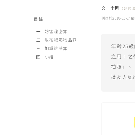
文：
李昕
（認證
刊登於
2018-10-24
最
目錄
妨害秘密罪
散布猥褻物品罪
年齡25
加重誹謗罪
之用。之
小結
拍照」、
遭友人認