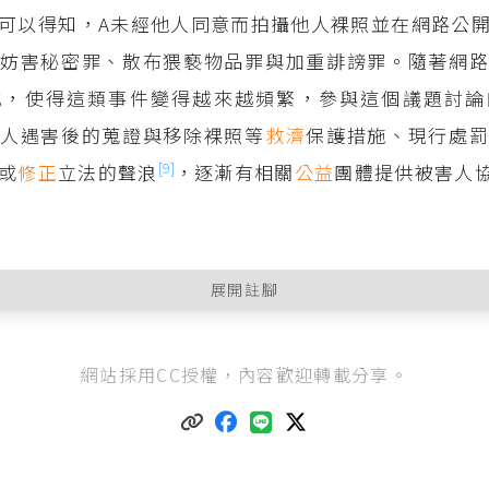
可以得知，A未經他人同意而拍攝他人裸照並在網路公
成妨害秘密罪、散布猥褻物品罪與加重誹謗罪。隨著網
式，使得這類事件變得越來越頻繁，參與這個議題討論
害人遇害後的蒐證與移除裸照等
救濟
保護措施、現行處
[9]
或
修正
立法的聲浪
，逐漸有相關
公益
團體提供被害人
展開註腳
5條之1第2款
：「有下列行為之一者，處三年以下有期徒刑、拘役或三
網站採用CC授權，內容歡迎轉載分享。
二、無故以錄音、照相、錄影或電磁紀錄竊錄他人非公開之活動、言
者。」
5條之2
第3項：「製造、散布、播送或販賣前二項或前條第二款竊錄之
處斷。」
同條
第1項：「意圖營利供給場所、工具或設備，便利他人為
五年以下有期徒刑、拘役或科或併科五萬元以下罰金。」