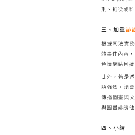
刑、拘役或科
三、加重
誹
根據司法實
體事件內容，
色情網站且遭
此外，若是透
語強烈，還會
傳播圖畫與
與圖畫誹謗他
四、小結