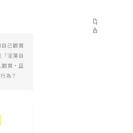


供自己觀賞
以「淫蕩自
人觀賞，且
罪行為？