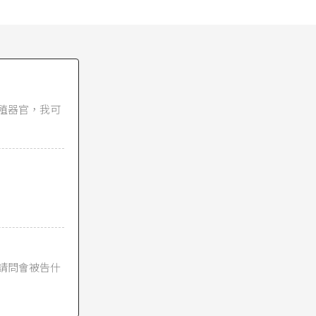
資訊、物品，其
滿足性慾，其內
恥或厭惡感而侵
院的大法官（不
政命令是否違反
無效、定期失效
殖器官，我可
他物品，或公然
萬元以下罰
須行為人所指摘
。至於是否足以
會通念為客觀之
，為誹謗罪，處
請問會被告什
拘役或一千元以