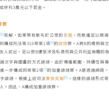
或併科3萬元以下罰金。
謗罪
[5]
務
見解，如果帶有散布於公眾的
意圖
，而散播足以毀損
[6]
則構成刑法第310條第1項
的
誹謗
罪。A將B的裸照與
友人認出，足以使B遭受涉及私德而與公共利益無關的
過文字與圖畫的方式誹謗，由於傳播範圍、持續性與傷
[7]
進一步構成同條第2項
的加重誹謗罪。A是透過網路
[8]
文字誹謗，根據上述司法
實務見解
，這樣的誹謗形式等
人。因此，A構成加重誹謗罪。