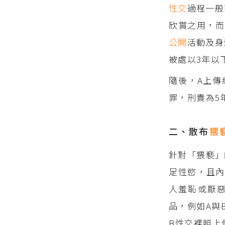
性交
過程一般
欣賞之用，而
公開
活動及身
被處以3年以
隨後，A上傳
罪，刑責為5
二、散布
猥
針對「猥褻」
足性慾，且內
人羞恥或厭
品，例如A與
B性交裸照上