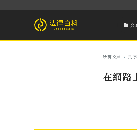
文

法律百科 Legispedia
所有文章
/
刑
在網路