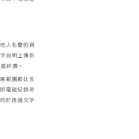
他人名譽的具
文字說明上傳到
負面評價。
害範圍都比言
，即電磁紀錄來
同於透過文字