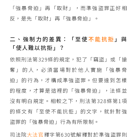
「強暴脅迫」再「取財」，而準強盜罪正好相
反，是先「取財」再「強暴脅迫」。
二、強制力的差異：「至使
不能抗拒
」與
「使人難以抗拒」？
依照刑法第329條的規定，犯了「竊盜」或「搶
奪」的人，必須當場對於他人實施「強暴脅
迫」的行為，才構成準強盜罪。但要達到怎樣
的程度，才算是這裡的「強暴脅迫」，法條並
沒有明白規定。相較之下，刑法第328條第1項
的條文有「至使不能抗拒」的文字，就針對強
盜罪的「強暴脅迫」行為有所限制。
司法院
大法官
釋字第630號解釋對於準強盜罪則