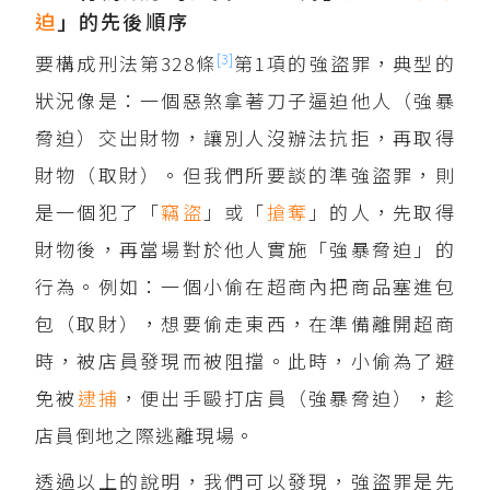
迫
」的先後順序
[3]
要構成刑法第328條
第1項的強盜罪，典型的
狀況像是：一個惡煞拿著刀子逼迫他人（強暴
脅迫）交出財物，讓別人沒辦法抗拒，再取得
財物（取財）。但我們所要談的準強盜罪，則
是一個犯了「
竊盜
」或「
搶奪
」的人，先取得
財物後，再當場對於他人實施「強暴脅迫」的
行為。例如：一個小偷在超商內把商品塞進包
包（取財），想要偷走東西，在準備離開超商
時，被店員發現而被阻擋。此時，小偷為了避
免被
逮捕
，便出手毆打店員（強暴脅迫），趁
店員倒地之際逃離現場。
透過以上的說明，我們可以發現，強盜罪是先