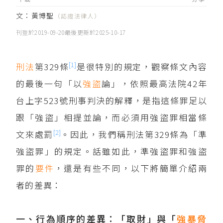
文：
黃博聖
（認證法律人）
刊登於
2019-09-20
最後更新於
2025-10-17
[1]
刑法
第329條
是很特別的規定，觀察條文內容
的最後一句「以
強盜
論」，依照最高法院42年
台上字523號刑事判決的解釋，是指這條罪足以
跟「強盜」相提並論，而必須用強盜罪相當條
[2]
文來處罰
。因此，我們稱刑法第329條為「準
強盜罪」的規定。話雖如此，準強盜罪和強盜
罪的
要件
，還是有些不同，以下將簡單介紹兩
者的差異：
一、行為順序的差異：「取財」與「
強暴
脅