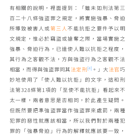
有相關的說明，裡面提到：「雖未如刑法第三
百二十八條強盜罪之規定，將實施強暴、脅迫
所導致被害人或
第三人
不能抗拒之要件予以明
文規定，惟必於竊盜或搶奪之際，當場實施之
強暴、脅迫行為，已達使人難以抗拒之程度，
其行為之客觀不法，方與強盜行為之客觀不法
[4]
相當，而得與強盜罪同其
法定刑
。」大
法官
巧
妙地使用了「使人難以抗拒」的文字，這和刑
法第328條第1項的「至使不能抗拒」看起來不
太一樣，兩者意思是否相同，於此產生疑問。
但既然要把準強盜罪當作強盜罪來處罰，兩種
犯罪的惡性就應該相當，所以我們對於兩種犯
罪的「強暴脅迫」行為的解釋就應該要一致，