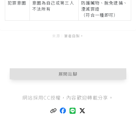
犯罪意圖
意圖為自己或第三人
防護贓物、脫免逮捕、
不法所有
湮滅罪證
（符合一種即可）
筆者自製。
展開註腳
刑法第329條
：「竊盜或搶奪，因防護贓物、脫免
網站採用CC授權，內容歡迎轉載分享。
逮捕或湮滅罪證，而當場施以強暴脅迫者，以強
盜論。」
最高法院42年台上字523號刑事判決
要旨：「刑法
第三百二十九條之以強盜論，即以強盜罪相當條
文處罰之意，並非專以第三百二十八條第一項之
強盜論，故第三百三十條所謂犯強盜罪，不僅指