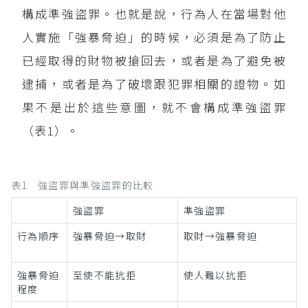
構成準強盜罪。也就是說，行為人在當場對他
人實施「強暴脅迫」的時候，必須是為了防止
已經取得的財物被搶回去，或者是為了避免被
逮捕，或者是為了破壞跟犯罪相關的證物。如
果不是出於這些意圖，就不會構成準強盜罪
（表1）。
表1 強盜罪與準強盜罪的比較
強盜罪
準強盜罪
行為順序
強暴脅迫→取財
取財→強暴脅迫
強暴脅迫
至使不能抗拒
使人難以抗拒
程度