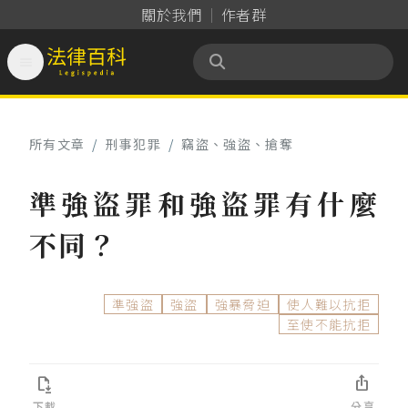
關於我們
作者群

法律百科 Legispedia
所有文章
/
刑事犯罪
/
竊盜、強盜、搶奪
準強盜罪和強盜罪有什麼
不同？
準強盜
強盜
強暴脅迫
使人難以抗拒
至使不能抗拒


下載
分享