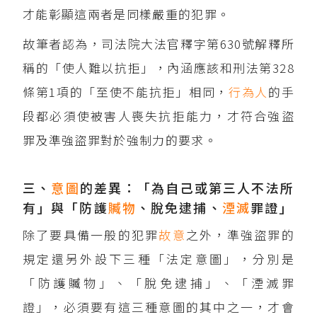
才能彰顯這兩者是同樣嚴重的犯罪。
故筆者認為，司法院大法官釋字第630號解釋所
稱的「使人難以抗拒」，內涵應該和刑法第328
條第1項的「至使不能抗拒」相同，
行為人
的手
段都必須使被害人喪失抗拒能力，才符合強盜
罪及準強盜罪對於強制力的要求。
三、
意圖
的差異：「為自己或第三人不法所
有」與「防護
贓物
、脫免逮捕、
湮滅
罪證」
除了要具備一般的犯罪
故意
之外，準強盜罪的
規定還另外設下三種「法定意圖」，分別是
「防護贓物」、「脫免逮捕」、「湮滅罪
證」，必須要有這三種意圖的其中之一，才會