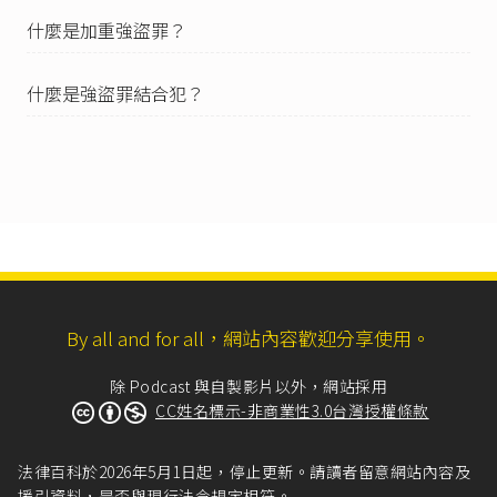
什麼是加重強盜罪？
什麼是強盜罪結合犯？
By all and for all，網站內容歡迎分享使用。
除 Podcast 與自製影片以外，網站採用
CC姓名標示-非商業性3.0台灣授權條款
法律百科於2026年5月1日起，停止更新。請讀者留意網站內容及
援引資料，是否與現行法令規定相符。