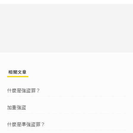
自始犯強盜罪者而言，即依第三百二十九條以強
盜論者，亦包括之，如此項準強盜有第三百二十
一條第一項各款情形之一，自應依第三百三十條
論處。」
刑法第328條
：「
​​​​​I 意圖為自己或第三人不法之所有，以強暴、脅
迫、藥劑、催眠術或他法，至使不能抗拒，而取
他人之物或使其交付者，為強盜罪，處五年以上
有期徒刑。
II 以前項方法得財產上不法之利益或使第三人得之
者，亦同。
相關文章
III 犯強盜罪因而致人於死者，處死刑、無期徒刑
或十年以上有期徒刑；致重傷者，處無期徒刑或
七年以上有期徒刑。
什麼是強盜罪？
第一項及第二項之未遂犯罰之。
IV 預備犯強盜罪者，處一年以下有期徒刑、拘役
加重強盜
或三千元以下罰金。」
司法院釋字第630號解釋
。
什麼是準強盜罪？