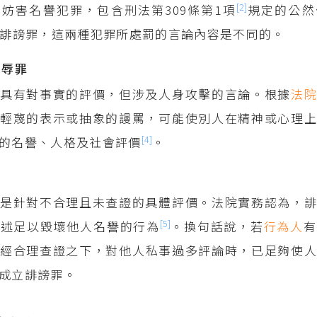
[2]
妨害名譽犯罪，包含刑法第309條第1項
規定的公然
誹謗罪，這兩種犯罪所處罰的言論內容是不同的。
侮辱罪
不具有對事實的評價，但涉及人身攻擊的言論。根據
法
輕蔑的表示或抽象的謾罵，可能使別人在精神或心理上
[4]
的名譽、人格及社會評價
。
罪
是針對不合理且未查證的具體評價。法院實務認為，誹
[5]
傳述足以毀壞他人名譽的行為
。換句話說，若
行為人
有
未經合理查證之下，對他人私事過多評論時，已足夠使
成立誹謗罪。