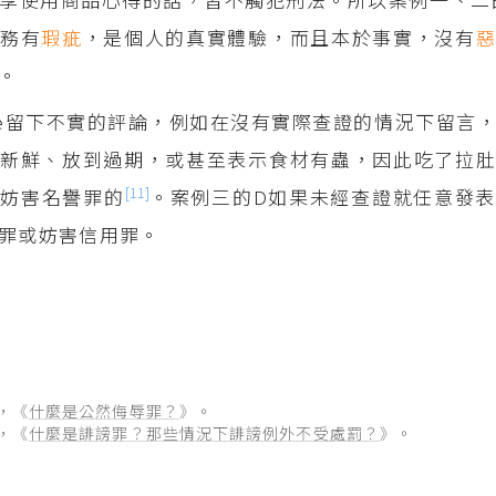
服務有
瑕疵
，是個人的真實體驗，而且本於事實，沒有
。
gle留下不實的評論，例如在沒有實際查證的情況下留言
新鮮、放到過期，或甚至表示食材有蟲，因此吃了拉肚
[11]
法妨害名譽罪的
。案例三的D如果未經查證就任意發
罪或妨害信用罪。
），《
什麼是公然侮辱罪？
》。
），《
什麼是誹謗罪？那些情況下誹謗例外不受處罰？
》。