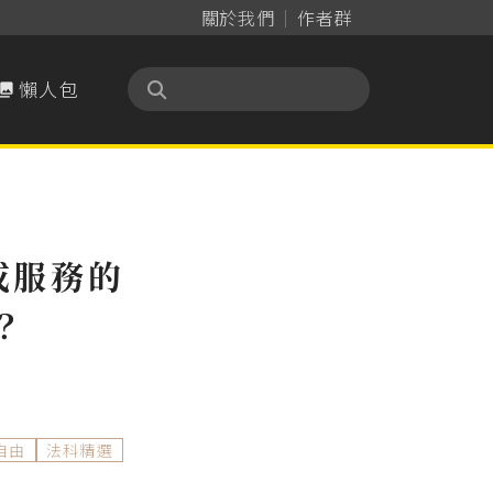
關於我們
作者群
懶人包

或服務的
？
自由
法科精選