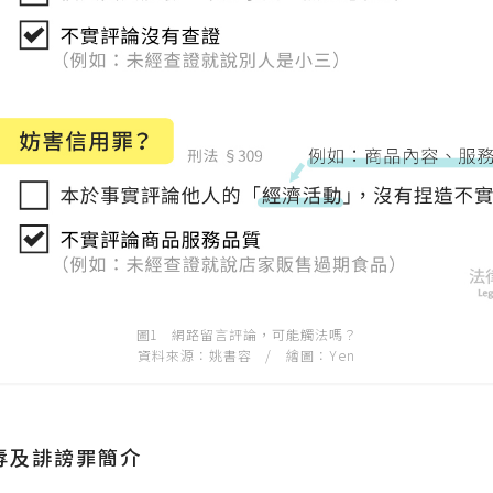
圖1 網路留言評論，可能觸法嗎？
資料來源：姚書容 / 繪圖：Yen
辱及誹謗罪簡介