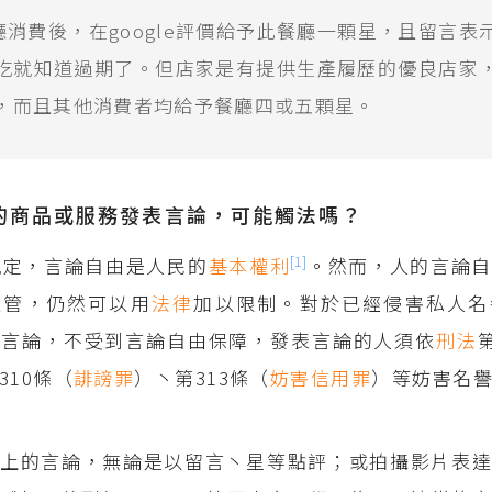
廳消費後，在google評價給予此餐廳一顆星，且留言表
吃就知道過期了。但店家是有提供生產履歷的優良店家
，而且其他消費者均給予餐廳四或五顆星。
的商品或服務發表言論，可能觸法嗎？
[1]
規定，言論自由是人民的
基本權利
。然而，人的言論自
控管，仍然可以用
法律
加以限制。對於已經侵害私人名
的言論，不受到言論自由保障，發表言論的人須依
刑法
310條（
誹謗罪
）丶第313條（
妨害信用罪
）等妨害名
上的言論，無論是以留言丶星等點評；或拍攝影片表達