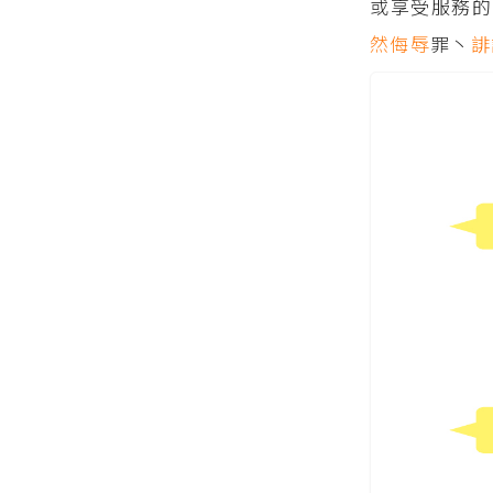
或享受服務的
然
侮辱
罪丶
誹