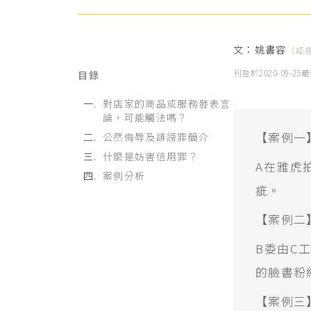
文：
姚書容
（認
刊登於
2020-09-25
最
目錄
對店家的商品或服務發表言
論，可能觸法嗎？
【案例一
公然侮辱及誹謗罪簡介
什麼是妨害信用罪？
A在雅虎
案例分析
疵。
【案例二
B委由C
的臉書粉
【案例三