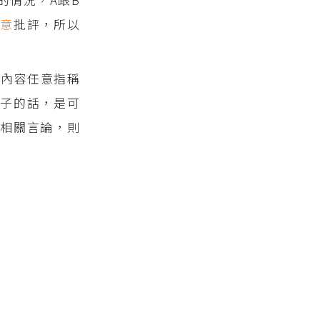
惡意
批評，所以
，內容任意指稱
子的話，是可
表相關言論，則