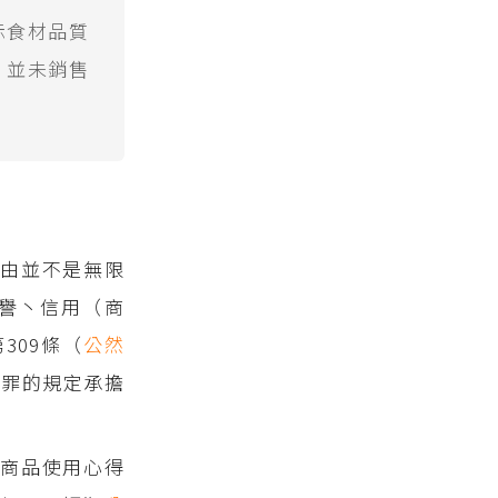
示食材品質
，並未銷售
由並不是無限
譽丶信用（商
第309條（
公然
譽罪的規定承擔
商品使用心得