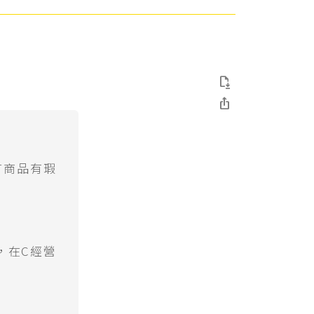


言商品有瑕
，在C經營