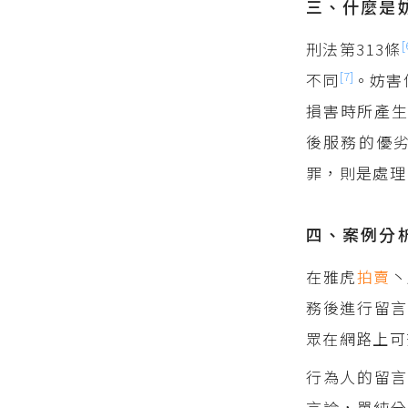
三、什麼是
[
刑法第313條
[7]
不同
。妨害
損害時所產
後服務的優
罪，則是處理
四、案例分
在雅虎
拍賣
丶
務後進行留
眾在網路上可
行為人的留言
言論，單純分