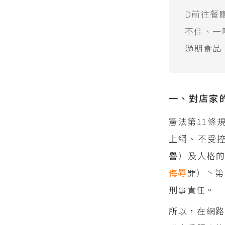
D前往餐
不佳、一
過期食品
一、對店家
憲法第11條
上綱、不受
譽）及人格
侮辱
罪）丶第
刑事責任。
所以，在網路