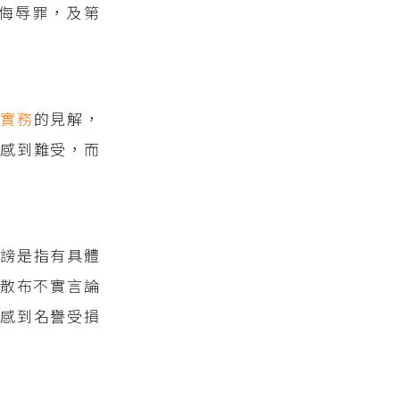
侮辱罪，及第
院實務
的見解，
感到難受，而
謗是指有具體
散布不實言論
人感到名譽受損