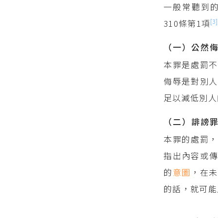
一般常聽到的
[3]
310條第1項
（一）公然
本罪是處罰
侮辱是對別人
足以減低別人
（二）誹謗
本罪的處罰，
指出內容或
的
意圖
，在
的話，就可能