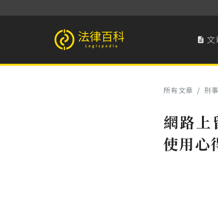
文

法律百科 Legispedia
所有文章
/
刑
網路上
使用心