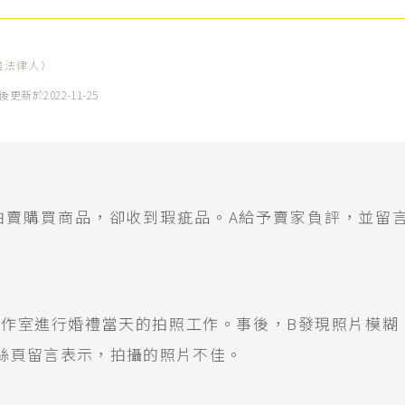
證法律人）
後更新於
2022-11-25
】
拍賣購買商品，卻收到瑕疵品。A給予賣家負評，並留
】
工作室進行婚禮當天的拍照工作。事後，B發現照片模糊
絲頁留言表示，拍攝的照片不佳。
】