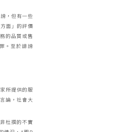
誹謗，但有一些
產方面」的評價
務的品質或售
罪。至於誹謗
商家所提供的服
的言論，社會大
非杜撰的不實
的情況，A跟B