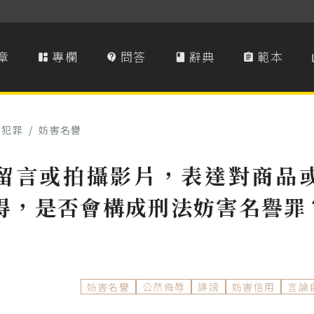
章
專欄
問答
辭典
範本




事犯罪
/
妨害名譽
留言或拍攝影片，表達對商品
得，是否會構成刑法妨害名譽罪
妨害名譽
公然侮辱
誹謗
妨害信用
言論