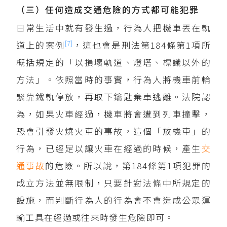
（三）任何造成交通危險的方式都可能犯罪
日常生活中就有發生過，行為人把機車丟在軌
[7]
道上的案例
，這也會是刑法第184條第1項所
概括規定的「以損壞軌道、燈塔、標識以外的
方法」。依照當時的事實，行為人將機車前輪
緊靠鐵軌停放，再取下鑰匙棄車逃離。法院認
為，如果火車經過，機車將會遭到列車撞擊，
恐會引發火燒火車的事故，這個「放機車」的
行為，已經足以讓火車在經過的時候，產生
交
通事故
的危險。所以說，第184條第1項犯罪的
成立方法並無限制，只要針對法條中所規定的
設施，而判斷行為人的行為會不會造成公眾運
輸工具在經過或往來時發生危險即可。