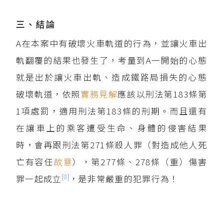
三、結論
A在本案中有破壞火車軌道的行為，並讓火車出
軌翻覆的結果也發生了，考量到A一開始的心態
就是出於讓火車出軌、造成鐵路局損失的心態
破壞軌道，依照
實務見解
應該以刑法第183條第
1項處罰，適用刑法第183條的刑期。而且還有
在讓車上的乘客遭受生命、身體的侵害結果
時，會再跟刑法第271條殺人罪（對造成他人死
亡有容任
故意
），第277條、278條（重）傷害
[8]
罪一起成立
，是非常嚴重的犯罪行為！