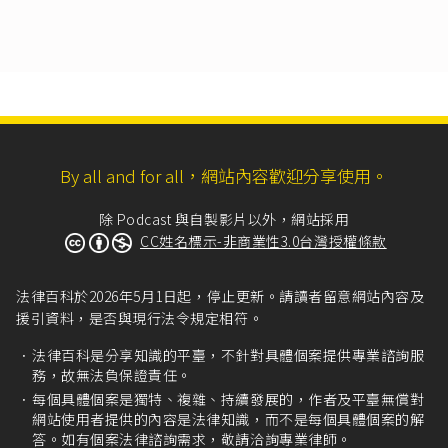
破壞公眾運輸之罪。如行為人係基於傾覆或破壞
公眾運輸之舟、車、航空機之故意，而實行損壞
軌道、燈塔、標識等不法行為，則為同法第183條
第1項之罪。」
參見
最高法院106年度台上字第4112號刑事判決
：
「所謂『以他法』，指以損壞軌道、燈塔、標識
以外之方法，致生火車、電車或公眾運輸工具往
By all and for all，網站內容歡迎分享使用。
來之危險者而言，其方法並無限制，客體亦不限
於軌道、燈塔、標識，例如於車站或公眾運輸工
除 Podcast 與自製影片以外，網站採用
具上引燃爆裂物或施放毒害物質，導致該交通據
CC姓名標示-非商業性3.0台灣授權條款
點及所停放或行駛中之公眾運輸工具受損、其上
或附近之人員傷亡，自均造成往來之危險。」
中華民國刑法第271條
第1項：「殺人者，處死
法律百科於2026年5月1日起，停止更新。請讀者留意網站內容及
刑、無期徒刑或十年以上有期徒刑。」
援引資料，是否與現行法令規定相符。
中華民國刑法第277條
第1項：「傷害人之身體或
法律百科是分享知識的平臺，不針對具體個案提供專業諮詢服
健康者，處五年以下有期徒刑、拘役或五十萬元
務，故無法負保證責任。
以下罰金。」
每個具體個案是獨特、複雜、持續發展的，作者及平臺無償對
中華民國刑法第278條
第1項：「使人受重傷者，
網站使用者提供的內容是法律知識，而不是每個具體個案的解
處五年以上十二年以下有期徒刑。」
答。如有個案法律諮詢需求，敬請洽詢專業律師。
中華民國刑法第55條
：「一行為而觸犯數罪名