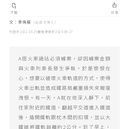


下載
分享
文：
李侑宸
（認證法律人）
刊登於
2022-03-25
最後更新於
2023-09-27
A搭火車過站必須補票，卻因補票金額
與火車列車長發生爭執，於是懷恨在
心，想要以破壞火車軌道的方式，使得
火車出軌並造成鐵路局嚴重損失來報復
洩恨。有一天，A就在夜深人靜下，前
往家附近的鐵道，翻越平交道進入鐵道
後，撬開鐵軌跟枕木間的扣環，並以大
鐵鎚將鐵軌敲離約2公分。到了早上，