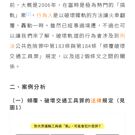
前，大概是2006年，在當時是極為熱門的「搞
[1]
軌」案
，
行為人
是以破壞鐵軌的方法讓火車翻
覆，轟動一時。雖然已經事過境遷，不過也可
以讓我們來了解，破壞軌道的行為會涉及到
刑
法
公共危險罪中第183條與第184條「傾覆破壞
交通工具罪」規定，以及這2個條文之間的關
係。
二、案例分析
（一）傾覆、破壞交通工具罪的
法律
規定（見
圖1）