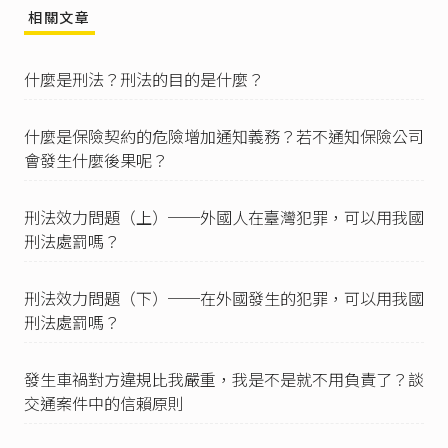
相關文章
中華民國刑法第184條
第1項：「損壞軌道、燈
塔、標識或以他法致生火車、電車或其他供水、
陸、空公眾運輸之舟、車、航空機往來之危險
什麼是刑法？刑法的目的是什麼？
者，處三年以上十年以下有期徒刑。」
中華民國刑法第184條
第2項：「因而致前項之
什麼是保險契約的危險增加通知義務？若不通知保險公司
舟、車、航空機傾覆或破壞者，依前條第一項之
會發生什麼後果呢？
規定處斷。」
臺灣高等法院高雄分院102年度矚上重更(三)字第1
刑法效力問題（上）──外國人在臺灣犯罪，可以用我國
號刑事判決
：「次按刑法第184 條第2 項為加重結
果犯之規定，以犯同條第1 項之罪（損壞軌道、
刑法處罰嗎？
燈塔、標識或以他法致生火車、電車或其他供
水、陸、空公眾運輸之舟、車、航空機往來之危
刑法效力問題（下）──在外國發生的犯罪，可以用我國
險），致該舟、車、航空機傾覆或破壞，因已發
刑法處罰嗎？
生危險之結果，應依同條第1 項之規定處斷。其
與同法第183條第1項之區別，應就行為人之犯意
審認之，如實行損壞軌道、燈塔、標識等不法行
發生車禍對方違規比我嚴重，我是不是就不用負責了？談
為時，並無傾覆或破壞公眾運輸之舟、車、航空
交通案件中的信賴原則
機之故意，而結果發生該舟、車、航空機傾覆或
破壞者，應成立刑法第184條第2項之罪，僅處以
同條第1項之刑，非成立刑法第183條第1項傾覆或