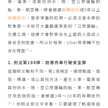
車、電車，或其他供水、陸、空公眾運輸的
船、車、航空機，將會被處
無期徒刑
或5年以上
有期徒刑
，是非常重的犯罪。必須注意本罪的
對象是一次就可大量載運乘客的「公眾運輸」
交通工具，這樣才會對乘坐在上面的人造成人
身安全的危害，所以計程車、Uber等車輛不包
[3]
含在裡面
。
2. 刑法第184條：妨害舟車行駛安全罪
這個條文略有不同，第1項規定，損壞軌道、燈
塔、標識，或以其他方法，產生火車、電車或
其他供水、陸、空公眾運輸的船、車、航空機
往來危險的話，會被處3年～10年的有期徒刑
[4]
。依照法條文字來看，只要破壞了軌道等設