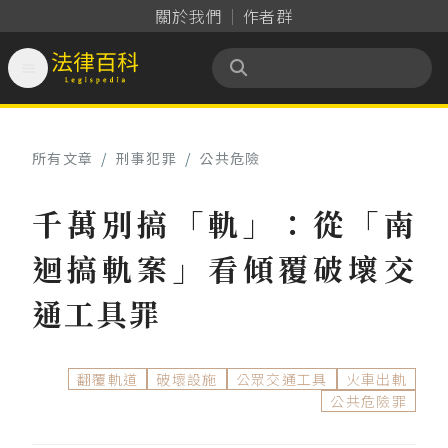
關於我們
作者群

法律百科 Legispedia
所有文章
/
刑事犯罪
/
公共危險
千萬別搞「軌」：從「南
迴搞軌案」看傾覆破壞交
通工具罪
翻覆軌道
破壞設施
公眾交通工具
火車出軌
公共危險罪