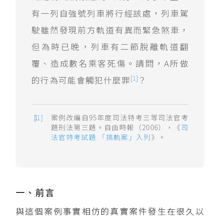
有一列自強號列車將行經該處，列車駕
駛雖然發現前方軌道有異而緊急煞車，
但為時已晚，列車有二節脫離軌道翻
覆、造成數名乘客死傷。請問，A所做
[1]
的行為可能會觸犯什麼罪
？
案例改編自95年度司法特考三等司法官考
題刑法第三題。自由時報（2006），《
司
法官特考試題 「搞軌案」入列
》。
一、前言
與這個案例事實相仿的真實案件發生在很久以