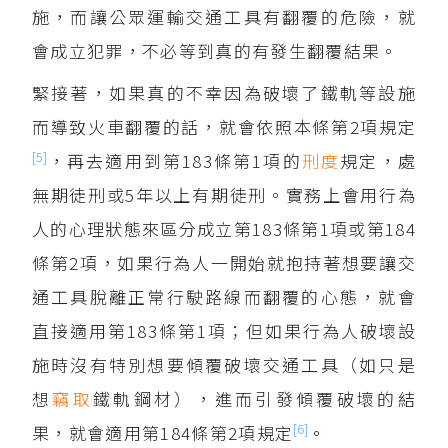
施，而讓公眾運輸交通工具有翻覆的危險，就
會成立犯罪，不必等到真的有發生翻覆結果。
緊接著，如果真的不幸因為破壞了鐵軌等設施
而導致火車翻覆的話，就會依照本條第2項規定
[5]
，再去適用到第183條第1項的
刑度
規定，處
無期徒刑或5年以上有期徒刑。實務上會用行為
人的心理狀態來區分成立第183條第1項或第184
條第2項，如果行為人一開始就抱持著想要讓交
通工具脫離正常行駛路線而翻覆的心態，就會
直接適用第183條第1項；但如果行為人破壞設
施時沒有特別想要傾覆破壞交通工具（如只是
想
竊取
鐵軌鋼材），進而引發傾覆破壞的結
[6]
果，就會適用第184條第2項規定
。