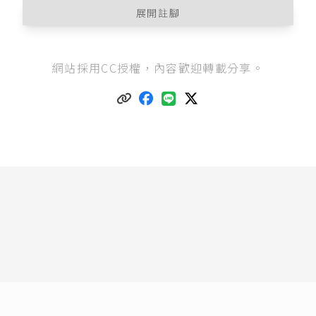
展開註腳
該案件俗稱為「
南迴搞軌案
」，指臺灣鐵路南迴
網站採用CC授權，內容歡迎轉載分享。
線於2004年至2006年期間，發生一連串的鐵路遭
破壞而導致列車翻覆和人員傷亡的事件。
本文對案例事實的說明與法律分析，主要參考
臺
灣高等法院高雄分院102年度矚上重更(三)字第1號
刑事判決
（為該案定讞前最後一則事實審判
決）。
中華民國刑法第183條
第1項：「傾覆或破壞現有
人所在之火車、電車或其他供水、陸、空公眾運
輸之舟、車、航空機者，處無期徒刑或五年以上
有期徒刑。」
最高法院71年度台上字第6013號刑事判決
：「刑
法第一百八十三條第二項或第三項之因過失或業
務上過失犯傾覆或破壞現有人所在之供公眾運輸
之舟車罪，係以其供公眾運輸之交通工具，於現
有人所在之際傾覆或破壞者，僅供特定人運輸之
用，要與該條項所定要件不合。」