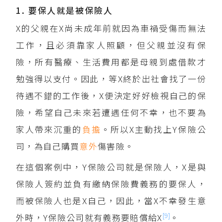
1. 要保人就是被保險人
X的父親在X尚未成年前就因為車禍受傷而無法
工作，且必須靠家人照顧，但父親並沒有保
險，所有醫療、生活費用都是母親到處借款才
勉強得以支付。因此，等X終於出社會找了一份
待遇不錯的工作後，X便決定好好檢視自己的保
險，希望自己未來若遭遇任何不幸，也不要為
家人帶來沉重的
負擔
。所以X主動找上Y保險公
司，為自己購買
意外
傷害險。
在這個案例中，Y保險公司就是保險人，X是與
保險人簽約並負有繳納保險費義務的要保人，
而被保險人也是X自己，因此，當X不幸發生意
[9]
外時，Y保險公司就有義務要賠償給X
。