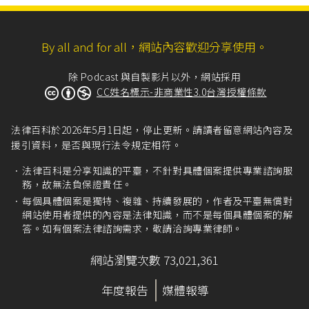
「財產保險」的類型中，是否有所謂的「受益
人」？在實務上似乎仍有爭議，像是
最高法院85
年度台上字第2586號民事判決
就採肯定見解，其
By all and for all，網站內容歡迎分享使用。
認為「保險法第五條規定：『本法所稱受益人，
指被保險人或要保人約定享有賠償請求權之人，
除 Podcast 與自製影片以外，網站採用
要保人或被保險人均得為受益人。』此項於保險
CC姓名標示-非商業性3.0台灣授權條款
法總則之規定，於財產保險及人身保險均有其適
用，保險法於保險契約之通則，財產保險與人身
保險亦均設有關於受益人之條文，不因其為財產
法律百科於2026年5月1日起，停止更新。請讀者留意網站內容及
保險，而否定受益人之存在。」不過，
最高法院9
援引資料，是否與現行法令規定相符。
5年度台上字第2100號民事判決
則認為財產保險中
是沒有所謂受益人的，而是直接以被保險人作為
法律百科是分享知識的平臺，不針對具體個案提供專業諮詢服
賠償的請求權人：「末按，被保險人應具有保險
務，故無法負保證責任。
利益，為實務及學界之通說，而保險利益即指被
每個具體個案是獨特、複雜、持續發展的，作者及平臺無償對
保險人因保險事故之發生而受有損害，故財產保
網站使用者提供的內容是法律知識，而不是每個具體個案的解
險之所由設本在填補被保險人之損害，有損害始
答。如有個案法律諮詢需求，敬請洽詢專業律師。
有賠償，故財產保險之本質為禁止得利，於保險
事故發生時，受損害填補之人不得因而得利。是
網站瀏覽次數 73,021,361
除被保險人外，別無所謂受益人存在，被保險人
與受益人應為一體兩面，不可分離。換言之，財
年度報告
媒體報導
產保險中得請求保險金之人應僅為『被保險