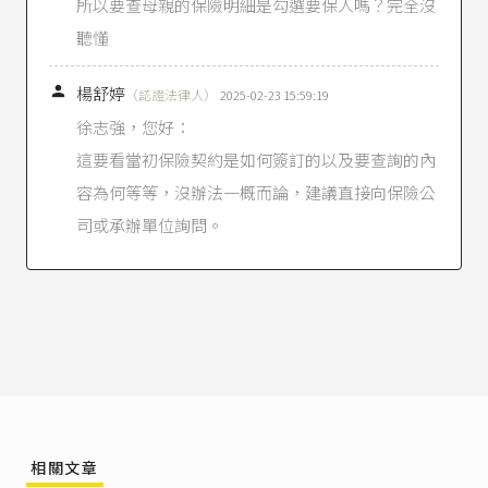
所以要查母親的保險明細是勾選要保人嗎？完全沒
標的物無保險利益者，保險契約失其效力。」
聽懂
保險法第16條
：「要保人對於左列各人之生命或
身體，有保險利益。
一、本人或其家屬。

楊舒婷
（認證法律人）
2025-02-23 15:59:19
二、生活費或教育費所仰給之人。
徐志強，您好：
三、債務人。
四、為本人管理財產或利益之人。」
這要看當初保險契約是如何簽訂的以及要查詢的內
看到這裡，或許會有疑問：既然
保險法第16條
還
容為何等等，沒辦法一概而論，建議直接向保險公
是准許了要保人可以就特定人員的生命、身體投
司或承辦單位詢問。
保，那不就仍會有詐領保險金的可能嗎？其實在
其他條文是有防範機制的，例如：
保險法第107
條
，如果是幫未滿15歲的子女訂立人壽保險，除
了喪葬費用以外，其餘的死亡給付不是在簽約時
生效，而是在子女滿15歲時才生效，以避免有心
人士故意殺害兒童；另外還有
保險法第109條
第1
項直接明定，如果被保險人是故意自殺，那保險
公司就不用負責。
保險法第2條
：「本法所稱保險人，指經營保險事
業之各種組織，在保險契約成立時，有保險費之
相關文章
請求權；在承保危險事故發生時，依其承保之責