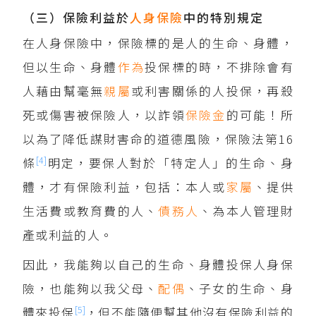
（三）保險利益於
人身保險
中的特別規定
在人身保險中，保險標的是人的生命、身體，
但以生命、身體
作為
投保標的時，不排除會有
人藉由幫毫無
親屬
或利害關係的人投保，再殺
死或傷害被保險人，以詐領
保險金
的可能！所
以為了降低謀財害命的道德風險，保險法第16
[4]
條
明定，要保人對於「特定人」的生命、身
體，才有保險利益，包括：本人或
家屬
、提供
生活費或教育費的人、
債務人
、為本人管理財
產或利益的人。
因此，我能夠以自己的生命、身體投保人身保
險，也能夠以我父母、
配偶
、子女的生命、身
[5]
體來投保
，但不能隨便幫其他沒有保險利益的