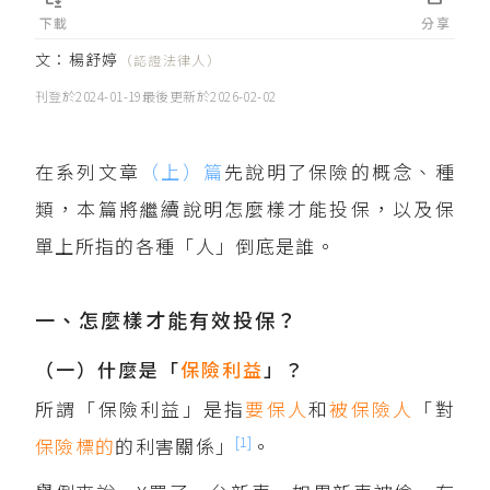
下載
分享
文：
楊舒婷
（認證法律人）
刊登於
2024-01-19
最後更新於
2026-02-02
在系列文章
（上）篇
先說明了保險的概念、種
類，本篇將繼續說明怎麼樣才能投保，以及保
單上所指的各種「人」倒底是誰。
一、怎麼樣才能有效投保？
（一）什麼是「
保險利益
」？
所謂「保險利益」是指
要保人
和
被保險人
「對
[1]
保險標的
的利害關係」
。