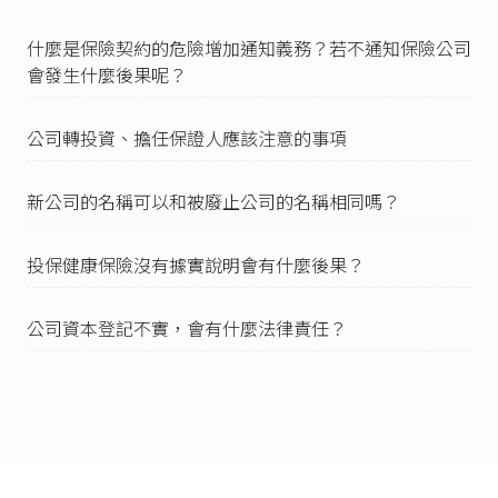
任，負擔賠償之義務。」
什麼是保險契約的危險增加通知義務？若不通知保險公司
保險法第3條
。
會發生什麼後果呢？
保險法第4條
：「本法所稱被保險人，指於保險事
故發生時，遭受損害，享有賠償請求權之人；要
保人亦得為被保險人。」
公司轉投資、擔任保證人應該注意的事項
保險法第131條
第1項：「傷害保險人於被保險人
遭受意外傷害及其所致失能或死亡時，負給付保
新公司的名稱可以和被廢止公司的名稱相同嗎？
險金額之責。」
保險法第5條
：「本法所稱受益人，指被保險人或
投保健康保險沒有據實說明會有什麼後果？
要保人約定享有賠償請求權之人，要保人或被保
險人均得為受益人。」
公司資本登記不實，會有什麼法律責任？
臺灣臺北地方法院103年度保險字第14號民事判
決
：「雖保險法第4條規定被保險人為享有賠償請
求權之人，然此應限於被保險人與受益人同一人
之情形，於被保險人與受益人不同時，被保險人
即無請求權可得行使，否則何需另為受益人之約
定？」
本表格的分類是只以「人身保險」為例，因為在