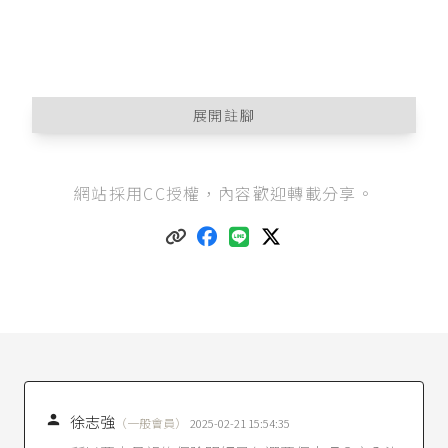
展開註腳
更白話地講，當我說「我對保險標的有利害關
網站採用CC授權，內容歡迎轉載分享。
係」（也就是有保險利益），那麼就表示我投保
這個「保險」可以帶來「利益」（但所謂利益並
不是賺到額外的錢財，只是要填補損失而已）。
最高法院92年度台上字第1403號民事判決
：「按
所謂保險利益，在財產保險，乃要保人或被保險
人對於保險標的之安全與否具有經濟上之利害關
係者，即為有保險利益……。」
保險法第3條
：「本法所稱要保人，指對保險標的
具有保險利益，向保險人申請訂立保險契約，並
負有交付保險費義務之人。」

徐志強
（一般會員）
2025-02-21 15:54:35
保險法第17條
：「要保人或被保險人，對於保險