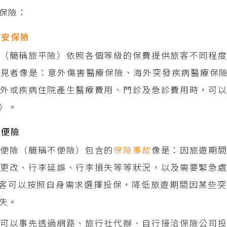
保險：
平安保險
（簡稱旅平險）依照各個等級的保費提供旅客不同程度
常見者像是：意外傷害醫療保險、海外突發疾病醫療保
意外或疾病住院產生醫療費用、門診及急診費用時，可
）。
不便險
不便險（簡稱不便險）包含的
保險事故
像是：因旅遊期
更改、行李延誤、行李損失等等狀況，以及需要緊急處
客可以按照自身需求選擇投保，降低旅遊期間因某些突
失。
可以事先透過網路、旅行社代辦、自行接洽保險公司投