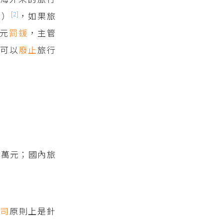
[2]
險）
，如果旅
萬元
罰鍰
，主管
保可以
廢止
旅行
0萬元；國內旅
公司
原則上是針