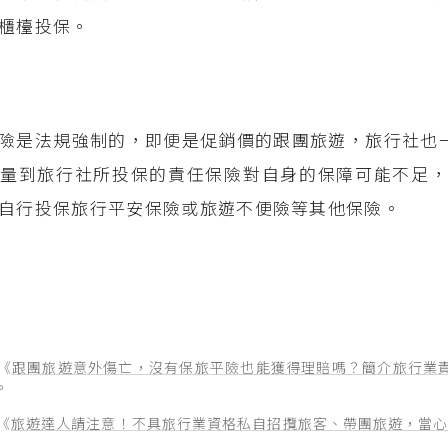
櫃檯投保。
險是法規強制的，即便是促銷價的跟團旅遊，旅行社也
量到旅行社所投保的責任保險對自身的保障可能不足，
自行投保旅行平安保險或旅遊不便險等其他保險。
《
跟團旅遊意外傷亡，沒有保旅平險也能獲得理賠嗎？簡介旅行業
。
《
旅遊達人請注意！不具旅行業資格私自招攬旅客、帶團旅遊，當