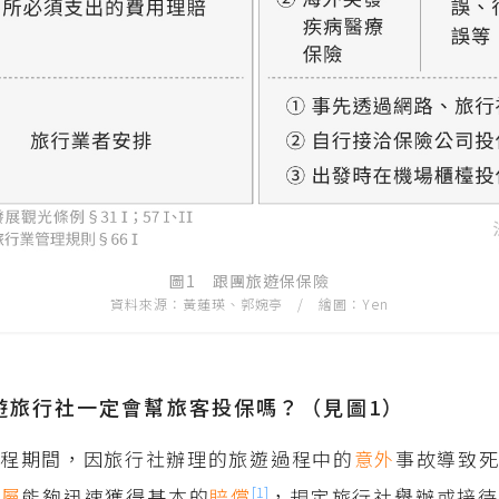
圖1 跟團旅遊保保險
資料來源：黃蓮瑛、郭婉亭 / 繪圖：Yen
遊旅行社一定會幫旅客投保嗎？（見圖1）
行程期間，因旅行社辦理的旅遊過程中的
意外
事故導致
[1]
親屬
能夠迅速獲得基本的
賠償
，規定旅行社舉辦或接待