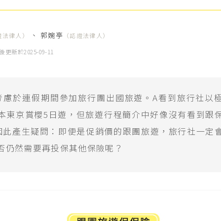
、
郭婉亭
證法律人）
（認證法律人）
後更新於
2025-09-11
考慮於連假期間參加旅行團出國旅遊。A看到旅行社以
本東京賞櫻5日遊，但旅遊行程簡介中好像沒有看到跟
因此產生疑問：即便是促銷價的跟團旅遊，旅行社一定
否仍然需要再投保其他保險呢？