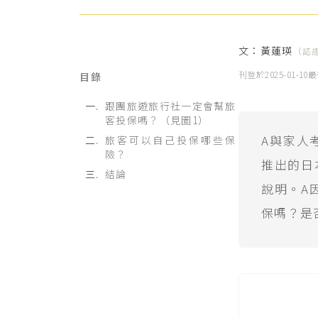
文：
黃蓮瑛
（認
刊登於
2025-01-10
最
目錄
跟團旅遊旅行社一定會幫旅
客投保嗎？（見圖1）
A與家人
旅客可以自己投保哪些保
險？
推出的日
結論
說明。A
保嗎？是