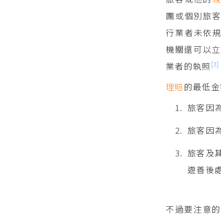
團或個別旅
行業者未依規
機關還可以
[3]
業者的執照
理賠
的最低金
旅客因為
旅客因
旅客及
遊善後
不過要注意