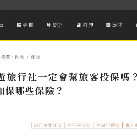
章
專欄
問答
辭典
範本




害賠償‧保險
/
保險
遊旅行社一定會幫旅客投保嗎
加保哪些保險？
旅行業責任險
旅行平安險
旅遊不便險
責任