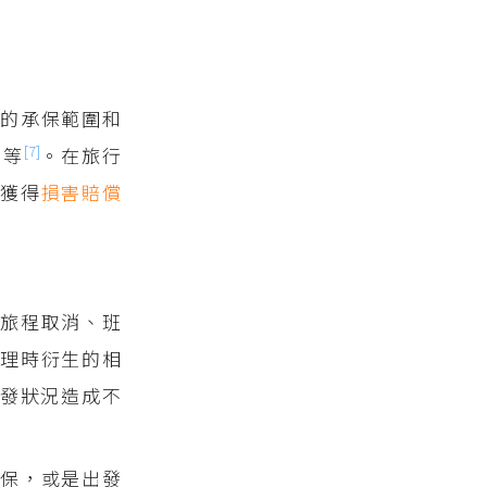
的承保範圍和
[7]
險等
。在旅行
以獲得
損害賠償
間旅程取消、班
理時衍生的相
發狀況造成不
保，或是出發