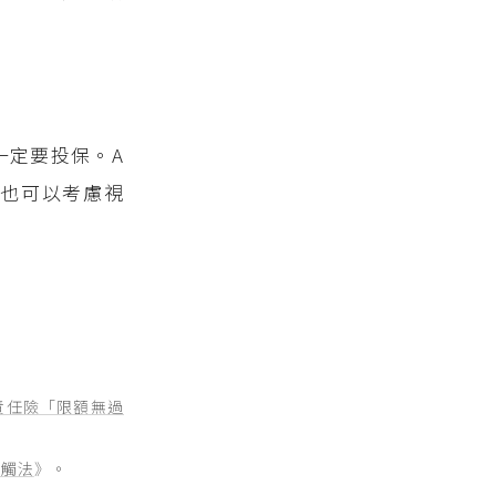
一定要投保。A
也可以考慮視
責任險「限額無過
心觸法
》。