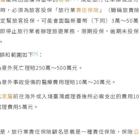
客時，必須為旅客投保「旅行業
責任保險
」（簡稱旅責
定幫旅客投保，可能會面臨新臺幣（下同）3萬～50
立即停止旅行業者辦理旅遊業務、限期投保，逾期未投
。
[4]
額和範圍如下
：
意外死亡理賠250萬～500萬元。
為意外事故受傷的醫療費用理賠10萬～20萬元。
其
家屬
前往海外或入境臺灣處理善後所必需支出的費用1
處理費用5萬元。
的是，旅行業責任保險顧名思義是一種責任保險，保險