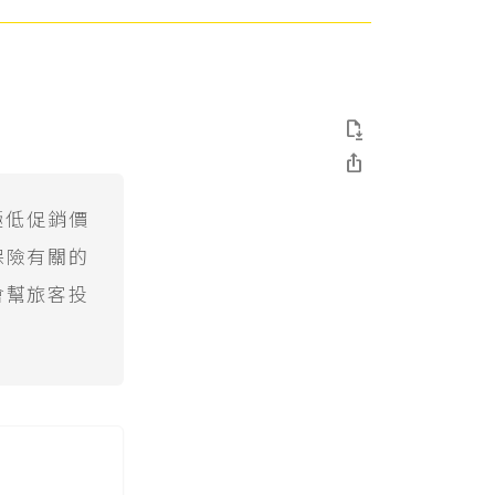


極低促銷價
保險有關的
會幫旅客投