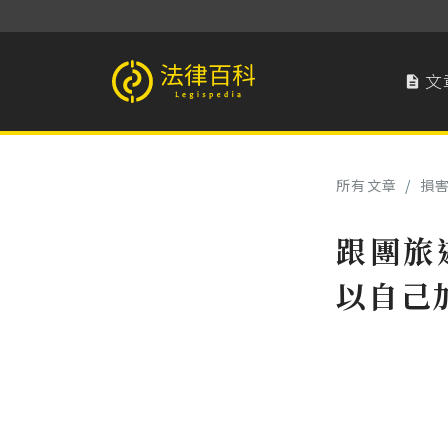
文

法律百科 Legispedia
所有文章
/
損
跟團旅
以自己