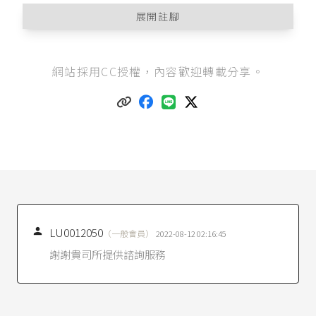
展開註腳
保險法第59條
第2項：「危險增加，由於要保人或
網站採用CC授權，內容歡迎轉載分享。
被保險人之行為所致，其危險達於應增加保險費
或終止契約之程度者，要保人或被保險人應先通
知保險人。」
保險法第59條
：「
I 要保人對於保險契約內所載增加危險之情形應通
知者，應於知悉後通知保
險人。
II 危險增加，由於要保人或被保險人之行為所致，
其危險達於應增加保險費或終止契約之程度者，
要保人或被保險人應先通知保險人。
III 危險增加，不由於要保人或被保險人之行為所

LU0012050
（一般會員）
2022-08-12 02:16:45
致者，要保人或被保險人應於知悉後十日內通知
謝謝貴司所提供諮詢服務
保險人。
IV 危險減少時，被保險人得請求保險人重新核定
保費。」
保險法第57條
。