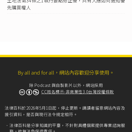
土地法第34條之1執行要點修正後，共有人應如何通知優
先購買權人
By all and for all，網站內容歡迎分享使用。
除 Podcast 與自製影片以外，網站採用
CC姓名標示-非商業性3.0台灣授權條款
法律百科於2026年5月1日起，停止更新。請讀者留意網站內容及
援引資料，是否與現行法令規定相符。
法律百科是分享知識的平臺，不針對具體個案提供專業諮詢服
務，故無法負保證責任。