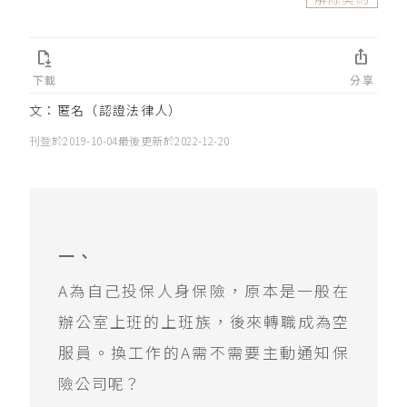


下載
分享
文：匿名（認證法律人）
刊登於
2019-10-04
最後更新於
2022-12-20
一、
A為自己投保人身保險，原本是一般在
辦公室上班的上班族，後來轉職成為空
服員。換工作的A需不需要主動通知保
險公司呢？