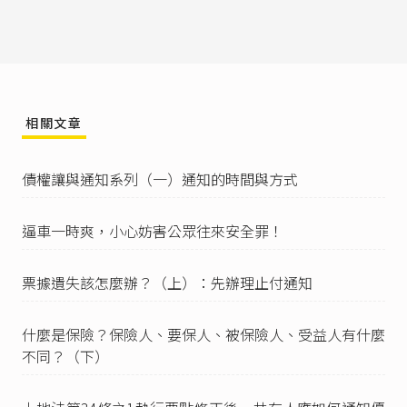
保險法第63條
。
保險法第58條
：「要保人、被保險人或受益人，
遇有保險人應負保險責任之事故發生，除本法另
有規定，或契約另有訂定外，應於知悉後五日內
通知保險人。」
相關文章
債權讓與通知系列（一）通知的時間與方式
逼車一時爽，小心妨害公眾往來安全罪！
票據遺失該怎麼辦？（上）：先辦理止付通知
什麼是保險？保險人、要保人、被保險人、受益人有什麼
不同？（下）