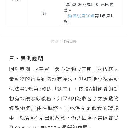
1萬5000～7萬5000元的罰
鍰。
有
（
動保法第30條
第1項第1
款）
作者自製
三、案例說明
回到案例，A建置「愛心動物收容所」來收容大
量動物的行為雖然沒有違法，但A的地位視為動
保法第3條第7款的「飼主」，依法A對飼養的動
物有保護照顧義務，如果A因為收容了太多動物
導致牠們居住在骯髒、無乾淨充足飲食的環境
中，就算A不是出於故意，仍會因為不當飼養受
到3000元～7萬5000元罰鍰的處罰。