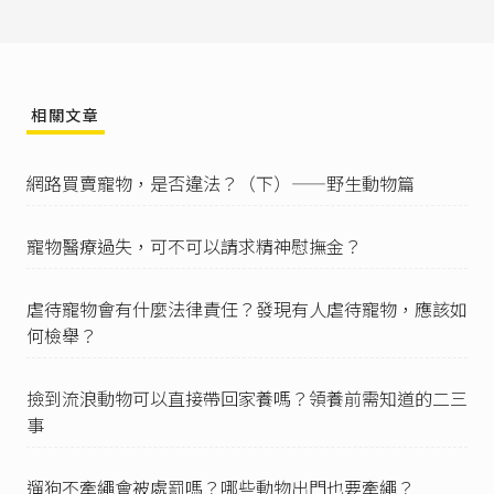
經動保處勘驗核可後，發給動物收容處所登記證
書。」
臺北市民間動物收容處所設置許可及補助辦法第5
條
第1項第3款：「申請核發收容處所設置許可
（以下簡稱設置許可），應符合下列規定：……
相關文章
三、收容處所使用之土地，符合臺北市土地使用
分區管制自治條例及相關規定。」
臺北市土地使用分區管制自治條例第5條
附表
：
網路買賣寵物，是否違法？（下）——野生動物篇
「第五十組：農業及農業設施：……（九）動物
收容處所。」
寵物醫療過失，可不可以請求精神慰撫金？
臺北市土地使用分區管制自治條例第71條
第2款第
10目：「在農業區內得為下列規定之使用：……
二 附條件允許使用……（十）第五十組：農業
虐待寵物會有什麼法律責任？發現有人虐待寵物，應該如
及農業設施。」
何檢舉？
臺北市土地使用分區管制自治條例第75條
第2款第
16目：「在保護區內得為下列規定之使用：……
二 附條件允許使用……（十六）第五十組：農
撿到流浪動物可以直接帶回家養嗎？領養前需知道的二三
業及農業設施。」
事
臺北市民間動物收容處所設置許可及補助辦法第5
條
第1項第4款第1目及第2目：「申請核發收容處
遛狗不牽繩會被處罰嗎？哪些動物出門也要牽繩？
所設置許可（以下簡稱設置許可），應符合下列