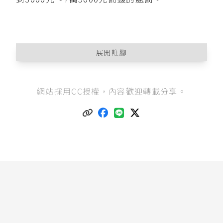
展開註腳
動物保護法第14條
第1項：「直轄市、縣（市）主
網站採用CC授權，內容歡迎轉載分享。
管機關應依據直轄市、縣（市）之人口、遊蕩犬
貓數量，於各該直轄市、縣（市）規劃設置動物
收容處所，或委託民間機構、團體設置動物收容
處所或指定場所，收容及處理下列動物：
一、由直轄市或縣（市）政府、其他機構及民眾
捕捉之遊蕩動物。
二、飼主不擬繼續飼養之動物。
三、主管機關依本法留置或沒入之動物。
四、危難中動物。」
臺北市動物保護自治條例第17條
第1項：「民間機
構、團體設置動物收容處所，應向動保處申請核
發設置許可，並依許可內容進行設置。設置完成