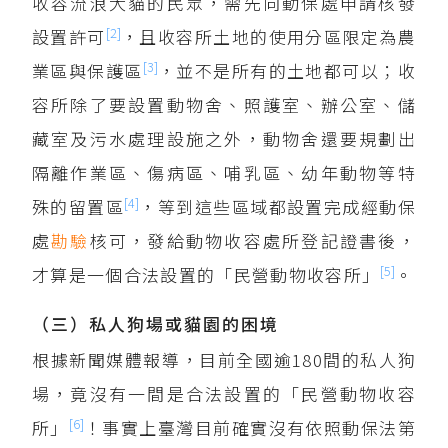
收容流浪犬貓的民眾，需先向動保處申請核發
[2]
設置許可
，且收容所土地的使用分區限定為農
[3]
業區與保護區
，並不是所有的土地都可以；收
容所除了要設置動物舍、照護室、辦公室、儲
藏室及污水處理設施之外，動物舍還要規劃出
隔離作業區、傷病區、哺乳區、幼年動物等特
[4]
殊的留置區
，等到這些區域都設置完成經動保
處
勘驗
核可，發給動物收容處所登記證書後，
[5]
才算是一個合法設置的「民營動物收容所」
。
（三）私人狗場或貓園的困境
根據新聞媒體報導，目前全國逾180間的私人狗
場，竟沒有一間是合法設置的「民營動物收容
[6]
所」
！事實上臺灣目前確實沒有依照動保法第