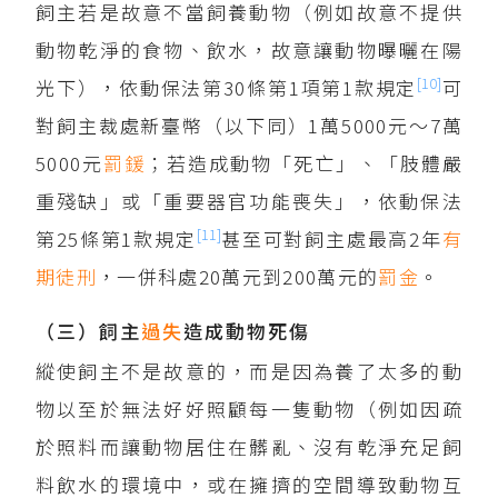
飼主若是故意不當飼養動物（例如故意不提供
動物乾淨的食物、飲水，故意讓動物曝曬在陽
[10]
光下），依動保法第30條第1項第1款規定
可
對飼主裁處新臺幣（以下同）1萬5000元～7萬
5000元
罰鍰
；若造成動物「死亡」、「肢體嚴
重殘缺」或「重要器官功能喪失」，依動保法
[11]
第25條第1款規定
甚至可對飼主處最高2年
有
期徒刑
，一併科處20萬元到200萬元的
罰金
。
（三）飼主
過失
造成動物死傷
縱使飼主不是故意的，而是因為養了太多的動
物以至於無法好好照顧每一隻動物（例如因疏
於照料而讓動物居住在髒亂、沒有乾淨充足飼
料飲水的環境中，或在擁擠的空間導致動物互