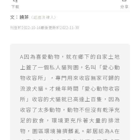
下載
分享
文：
饒菲
（認證法律人）
刊登於
2022-10-14
最後更新於
2022-11-30
A因為喜愛動物，就在鄉下的自家土地
上蓋了一個私人貓狗園，名叫「愛心動
物收容所」，專門用來收容無家可歸的
流浪犬貓。才幾年時間「愛心動物收容
所」收容的犬貓就已高達上百隻，因為
收容了太多動物，動物不但沒有乾淨充
足的飲食，環境更充斥著大量的排泄
物，園區環境擁擠髒亂。鄰居認為A在