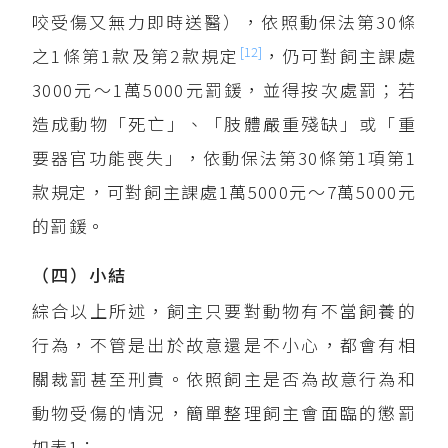
咬受傷又無力即時送醫），依照動保法第30條
[12]
之1條第1款及第2款規定
，仍可對飼主課處
3000元～1萬5000元罰鍰，並得按次處罰；若
造成動物「死亡」、「肢體嚴重殘缺」或「重
要器官功能喪失」，依動保法第30條第1項第1
款規定，可對飼主課處1萬5000元～7萬5000元
的罰鍰。
（四）小結
綜合以上所述，飼主只要對動物有不當飼養的
行為，不管是出於故意還是不小心，都會有相
關裁罰甚至刑責。依照飼主是否為故意行為和
動物受傷的情況，簡單整理飼主會面臨的懲罰
如表1：