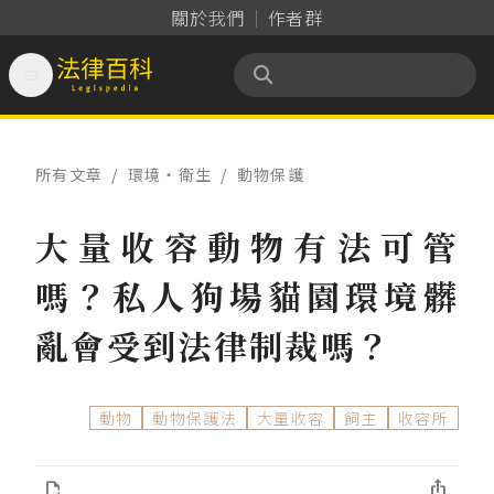
關於我們
作者群

法律百科 Legispedia
所有文章
/
環境‧衛生
/
動物保護
大量收容動物有法可管
嗎？私人狗場貓園環境髒
亂會受到法律制裁嗎？
動物
動物保護法
大量收容
飼主
收容所

