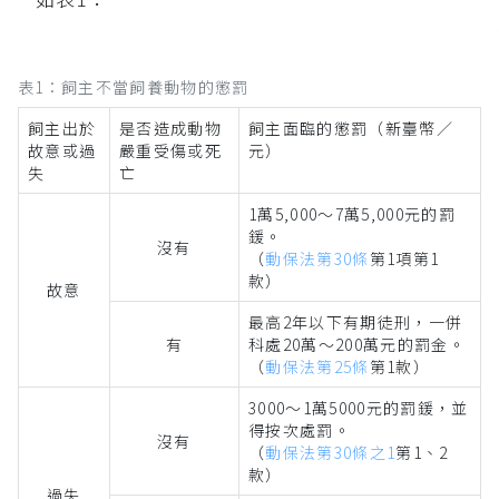
表1：飼主不當飼養動物的懲罰
飼主出於
是否造成動物
飼主面臨的懲罰（新臺幣／
故意或過
嚴重受傷或死
元）
失
亡
1萬5,000～7萬5,000元的罰
鍰。
沒有
（
動保法第30條
第1項第1
款）
故意
最高2年以下有期徒刑，一併
有
科處20萬～200萬元的罰金。
（
動保法第25條
第1款）
3000～1萬5000元的罰鍰，並
得按次處罰。
沒有
（
動保法第30條之1
第1、2
款）
過失