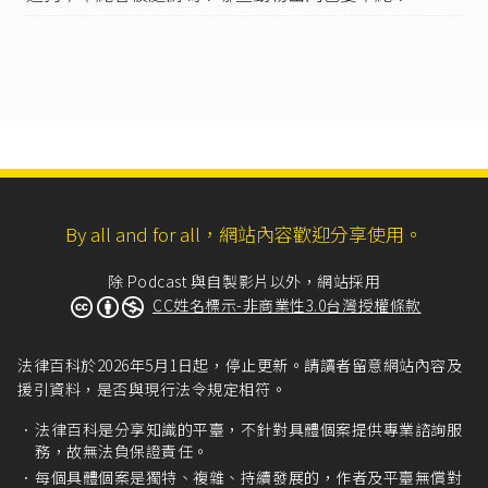
規定：……四、收容處所之設施應符合下列規
定：
（一）設置動物舍、照護室、辦公室、儲藏室及
污水處理設施。
（二）動物舍規劃隔離作業區及傷病、哺乳、幼
年動物等特殊留置區。」
臺北市民間動物收容處所設置許可及補助辦法第7
條
第1項：「動保處受理申請核發設置許可後，應
進行書面審查及會同相關機關現場勘驗，並於三
By all and for all，網站內容歡迎分享使用。
十日內完成審查；必要時，得延長三十日。」
臺北市民間動物收容處所設置許可及補助辦法第8
除 Podcast 與自製影片以外，網站採用
條
：「申請核發設置許可案件經審查通過者，由
CC姓名標示-非商業性3.0台灣授權條款
動保處核發設置許可，有效期限為三年。」
臺北市民間動物收容處所設置許可及補助辦法第9
條
第1項：「取得設置許可者，應於有效期限內依
法律百科於2026年5月1日起，停止更新。請讀者留意網站內容及
設置許可內容完成設置，並通知動保處勘驗，經
援引資料，是否與現行法令規定相符。
動保處勘驗核可，核准登記並發給收容處所登記
證書（以下簡稱登記證書）後，始得營運。」
法律百科是分享知識的平臺，不針對具體個案提供專業諮詢服
務，故無法負保證責任。
蘋果新聞網（2020），《
全國逾180間私人狗場沒
每個具體個案是獨特、複雜、持續發展的，作者及平臺無償對
一間合法
》。