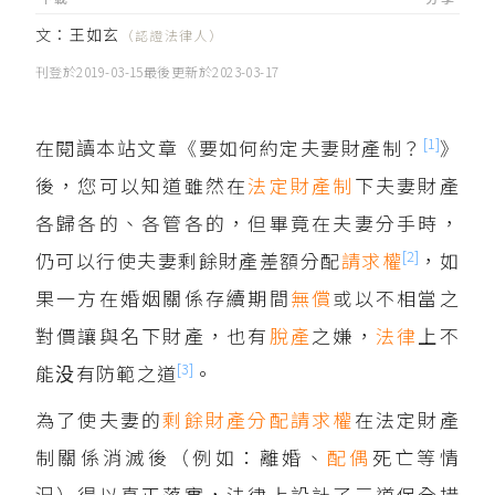
文：
王如玄
（認證法律人）
刊登於
2019-03-15
最後更新於
2023-03-17
[1]
在閱讀本站文章《要如何約定夫妻財產制？
》
後，您可以知道雖然在
法定財產制
下夫妻財產
各歸各的、各管各的，但畢竟在夫妻分手時，
[2]
仍可以行使夫妻剩餘財產差額分配
請求權
，如
果一方在婚姻關係存續期間
無償
或以不相當之
對價讓與名下財產，也有
脫產
之嫌，
法律
上不
[3]
能没有防範之道
。
為了使夫妻的
剩餘財產分配請求權
在法定財產
制關係消滅後（例如：離婚、
配偶
死亡等情
況）得以真正落實，法律上設計了三道保全措