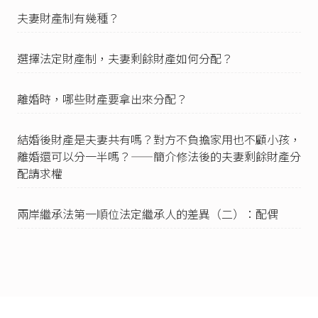
惟與前開增訂意旨旨趣有違，更有害於交易安
夫妻財產制有幾種？
全，應係立法者立法時因疏略而產生之法律漏
洞。既有與債權人行使撤銷權後，於有必要時命
受益人或轉得人返還財產權之同一基礎，應類推
選擇法定財產制，夫妻剩餘財產如何分配？
適用同法第244條第4 項規定，以填補該漏洞。」
民法第1020條之1
第2項：「夫或妻於婚姻關係存
離婚時，哪些財產要拿出來分配？
續中就其婚後財產所為之有償行為，於行為時明
知有損於法定財產制關係消滅後他方之剩餘財產
結婚後財產是夫妻共有嗎？對方不負擔家用也不顧小孩，
分配請求權者，以受益人受益時亦知其情事者為
限，他方得聲請法院撤銷之。」
離婚還可以分一半嗎？——簡介修法後的夫妻剩餘財產分
配請求權
民法第1020條之2
：「前條撤銷權，自夫或妻之一
方知有撤銷原因時起，六個月間不行使，或自行
為時起經過一年而消滅。」
兩岸繼承法第一順位法定繼承人的差異（二）：配偶
民法第1030條之3
第1項：「夫或妻為減少他方對
於剩餘財產之分配，而於法定財產制關係消滅前
五年內處分其婚後財產者，應將該財產追加計
算，視為現存之婚後財產。但為履行道德上義務
所為之相當贈與，不在此限。」