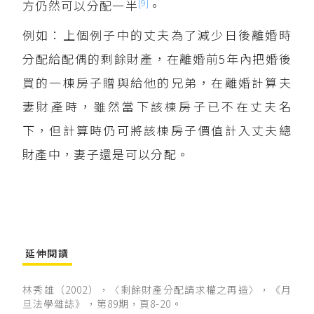
[9]
方仍然可以分配一半
。
例如：上個例子中的丈夫為了減少日後離婚時
分配給配偶的剩餘財產，在離婚前5年內把婚後
買的一棟房子贈與給他的兄弟，在離婚計算夫
妻財產時，雖然當下該棟房子已不在丈夫名
下，但計算時仍可將該棟房子價值計入丈夫總
財產中，妻子還是可以分配。
延伸閱讀
林秀雄（2002），〈剩餘財產分配請求權之再造〉，《月
旦法學雜誌》，第89期，頁8-20。