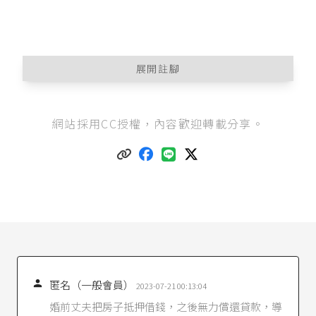
展開註腳
請參考王如玄（2018），《
要如何約定夫妻財產
網站採用CC授權，內容歡迎轉載分享。
制？
》。
民法第1030條之1
第1項本文：「法定財產制關係
消滅時，夫或妻現存之婚後財產，扣除婚姻關係
存續所負債務後，如有剩餘，其雙方剩餘財產之
差額，應平均分配。」
請參考王如玄（2018），《
選擇法定財產制，夫
妻剩餘財產如何分配？
》。
民法第1010條
第1項第5款：「夫妻之一方有左列
各款情形之一時，法院因他方之請求，得宣告改

匿名（一般會員）
用分別財產制：……五、因不當減少其婚後財
2023-07-21 00:13:04
產，而對他方剩餘財產分配請求權有侵害之虞
婚前丈夫把房子抵押借錢，之後無力償還貸款，導
時。」