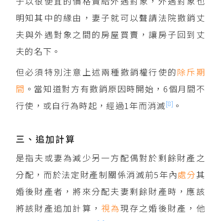
子以很便宜的價格賣給外遇對象，外遇對象也
明知其中的緣由，妻子就可以聲請法院撤銷丈
夫與外遇對象之間的房屋買賣，讓房子回到丈
夫的名下。
但必須特別注意上述兩種撤銷權行使的
除斥期
間
。當知道對方有撤銷原因時開始，6個月間不
[8]
行使，或自行為時起，經過1年而消滅
。
三、追加計算
是指夫或妻為減少另一方配偶對於剩餘財產之
分配，而於法定財產制關係消滅前5年內
處分
其
婚後財產者，將來分配夫妻剩餘財產時，應該
將該財產追加計算，
視為
現存之婚後財產，他