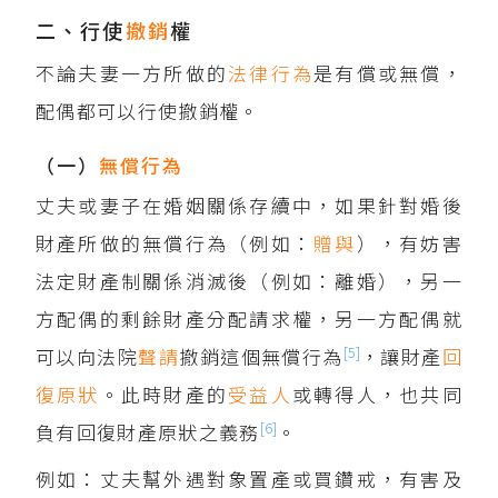
二、行使
撤銷
權
不論夫妻一方所做的
法律行為
是有償或無償，
配偶都可以行使撤銷權。
（一）
無償行為
丈夫或妻子在婚姻關係存續中，如果針對婚後
財產所做的無償行為（例如：
贈與
），有妨害
法定財產制關係消滅後（例如：離婚），另一
方配偶的剩餘財產分配請求權，另一方配偶就
[5]
可以向法院
聲請
撤銷這個無償行為
，讓財產
回
復原狀
。此時財產的
受益人
或轉得人，也共同
[6]
負有回復財產原狀之義務
。
例如：丈夫幫外遇對象置產或買鑽戒，有害及