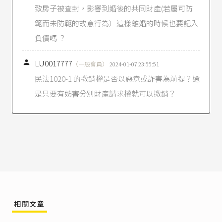
致房子被查封，影響到婚後的共同財產(若屬可防
民法第1020條之1
第1項：「夫或妻於婚姻關係存
範而未防範的故意行為）這樣離婚的時候也要記入
續中就其婚後財產所為之無償行為，有害及法定
財產制關係消滅後他方之剩餘財產分配請求權
負債嗎 ？
者，他方得聲請法院撤銷之。但為履行道德上義
務所為之相當贈與，不在此限。」

LU0017777
（一般會員）
2024-01-07 23:55:51
臺灣高等法院104年度家上字第122號民事判決
：
民法1020-1 的撤銷權是否以惡意或詐害為前提？還
「按依民法第1030條之1規定，夫或妻於法定財產
是只要有妨害分別財產請求權就可以撤銷？
制關係消滅時，對雙方婚後剩餘財產之差額，固
有請求分配之權，惟如夫或妻之一方於婚姻關係
存續中，就其所有之婚後財產為無償行為，致有
害及法定財產制消滅後他方之剩餘財產分配請求
權時，如無防範之道，婚後剩餘財產差額分配容
易落空，爰參酌民法第244條第1項規定之精神增
訂同法第1020條之1規定，此為民法於91年6月26
日增訂上開規定之立法理由所明揭。立法者對於
夫或妻之一方於法定財產制關係消滅後之剩餘財
產分配請求權，既已增訂上開第1020條之1賦予撤
銷權，未一併參照同法第244條第4項之規定，令
相關文章
受益人或轉得人負有回復財產原狀之義務，此對
於該方剩餘財產分配請求權之保護未盡周全，非