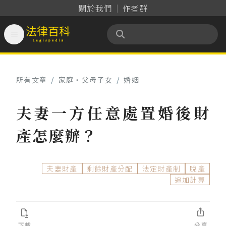
關於我們
作者群

法律百科 Legispedia
所有文章
/
家庭‧父母子女
/
婚姻
夫妻一方任意處置婚後財
產怎麼辦？
夫妻財產
剩餘財產分配
法定財產制
脫產
追加計算


下載
分享