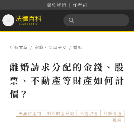
關於我們
作者群

法律百科 Legispedia
所有文章
/
家庭‧父母子女
/
婚姻
離婚請求分配的金錢、股
票、不動產等財產如何計
價？
夫妻財產制
剩餘財產分配
公告現值
計算價值
離婚