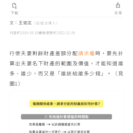


下載
分享
文：
王如玄
（認證法律人）
刊登於
2019-03-15
最後更新於
2022-12-20
行使夫妻剩餘財產差額分配
請求權
時，要先計
算出夫妻名下財產的範圍及價值，才能知道誰
多、誰少，而又是「誰該給誰多少錢」。（見
圖1）