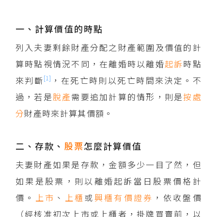
一、計算價值的時點
列入夫妻剩餘財產分配之財產範圍及價值的計
算時點視情況不同，在離婚時以離婚
起訴
時點
[1]
來判斷
，在死亡時則以死亡時間來決定。不
過，若是
脫產
需要追加計算的情形，則是
按
處
分
財產時來計算其價額。
二、存款、
股票
怎麼計算價值
夫妻財產如果是存款，金額多少一目了然，但
如果是股票，則以離婚起訴當日股票價格計
價。
上市
、
上櫃
或
興櫃
有價證券
，依收盤價
（經核准初次上市或上櫃者，掛牌買賣前，以