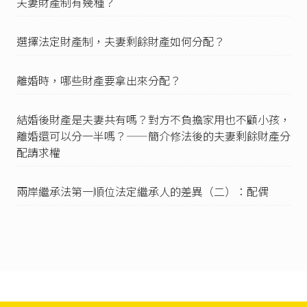
夫妻財產制有幾種？
其婚前或婚後之財產，並各自管理、使用、收益
及處分（民法第一千零十七條第一項前段、第一
千零十八條規定參照）。惟夫或妻婚後收益之盈
選擇法定財產制，夫妻剩餘財產如何分配？
餘（淨益），實乃雙方共同創造之結果，法定財
產制關係消滅時，應使他方得就該盈餘或淨益予
以分配，始符公平。為求衡平保障夫妻雙方就婚
離婚時，哪些財產要拿出來分配？
後財產盈餘之分配，及貫徹男女平等原則，民法
親屬編於民國七十四年六月三日修正時，參考德
結婚後財產是夫妻共有嗎？對方不負擔家用也不顧小孩，
國民法有關夫妻法定財產制即『淨益共同制』之
『淨益平衡債權』規範，增設第一千零三十條之
離婚還可以分一半嗎？——簡介修法後的夫妻剩餘財產分
一，規定法定財產制（原聯合財產制）關係消滅
配請求權
時，夫或妻得就雙方剩餘婚後財產之差額請求分
配。所謂差額，係指就雙方剩餘婚後財產之價值
兩岸繼承法第一順位法定繼承人的差異（二）：配偶
計算金錢數額而言。上開權利之性質，乃金錢數
額之債權請求權，並非存在於具體財產標的上之
權利，自不得就特定標的物為主張及行使。是
以，除經夫妻雙方成立代物清償合意（民法第三
百十九條規定參照），約定由一方受領他方名下
特定財產以代該金錢差額之給付外，夫妻一方無
從依民法第一千零三十條之一規定，逕為請求他
方移轉其名下之特定財產。此與適用共同財產制
之夫妻，依民法第一千零四十條第二項規定，就