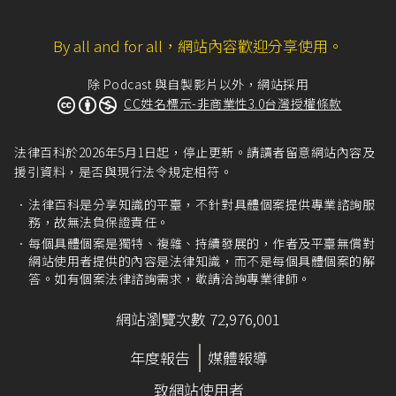
共同財產關係存續中取得之共同財產請求分割之
情形，尚有不同。」
By all and for all，網站內容歡迎分享使用。
法院實務認為：剩餘財產差額分配請求權是抽象
的金錢債權，而非對特定之物（動產或不動產）
除 Podcast 與自製影片以外，網站採用
的請求權。
CC姓名標示-非商業性3.0台灣授權條款
法律百科於2026年5月1日起，停止更新。請讀者留意網站內容及
援引資料，是否與現行法令規定相符。
法律百科是分享知識的平臺，不針對具體個案提供專業諮詢服
務，故無法負保證責任。
每個具體個案是獨特、複雜、持續發展的，作者及平臺無償對
網站使用者提供的內容是法律知識，而不是每個具體個案的解
答。如有個案法律諮詢需求，敬請洽詢專業律師。
網站瀏覽次數 72,976,001
年度報告
媒體報導
致網站使用者