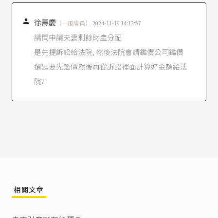
為準。九十一年六月二十六日修正民法第一千零
三十條之四第一項乃增訂『但夫妻因判決而離婚

徐壽慶
（一般會員）
2024-11-19 14:13:57
時，其以起訴時為準』」。
請問申請夫妻剩餘財產分配
之所以會有這種現象，是因為民法上「債權」跟
是先提訴訟給法院, 然後法院會請鑑價公司鑑價
「物權」是分開的：金錢是「債權」，不動產所
有權是「物權」。而「剩餘財產差額分配請求
還是要先鑑價然後再從訴訟裡面計算好金額給法
權」性質上屬於「債權」請求權。
院?
最高法院106年度台上字第1382號民事判決
意旨：
按民法第1030條之1關於夫妻雙方剩餘財產之「差
額」，係指就雙方剩餘婚後財產之價值計算金錢
數額而言。又前開權利之性質，乃金錢數額之債
權請求權。並非存在於具體財產標的上之權利，
自不得就特定標的物為主張及行使。是以，除經
夫妻雙方成立代物清償合意，約定由一方受領他
方名下特定財產以代該金錢差額之給付外，夫妻
一方無從依民法第1030條之1規定，逕為請求他方
移轉其名下之特定財產。
相關文章
最高法院105年度台上字第1750號民事判決
：「按
我國民法夫妻財產制除另有契約約定外，係採法
定財產制（即原聯合財產制），夫或妻各自所有