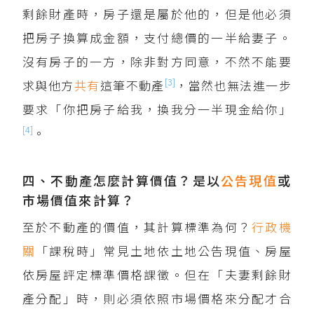
剩餘財產時，房子還是屬於他的，但是他必須
把房子換算成金額，支付總價的一半給妻子。
沒有房子的一方，除非對方同意，不然不能要
[3]
求與他方
共有
這筆不動產
，當然也無法進一步
要求「你把房子給我，換我分一半現金給你」
[4]
。
四、不動產怎麼計算價值？是以
公告現值
或
市場價值來計算？
至於不動產的價值，其計算標準為何？
行政機
關
「課稅時」常見土地依土地公告現值、房屋
依房屋評定標準價格課徵。但在「夫妻剩餘財
產分配」時，則必須依照市場價格來分配才合