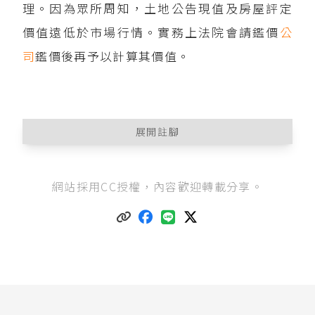
理。因為眾所周知，土地公告現值及房屋評定
價值遠低於市場行情。實務上法院會請鑑價
公
司
鑑價後再予以計算其價值。
展開註腳
最高法院98 年度台上字第768 號民事判決
：「按
網站採用CC授權，內容歡迎轉載分享。
夫妻剩餘財產分配制度，在於夫妻婚姻關係存續
中，其財產之增加，係夫妻共同努力、貢獻之結
果，故賦予夫妻因協力所得剩餘財產平均分配之
權利。關於夫妻剩餘財產差額之分配，夫妻現存
之婚後財產價值計算基準，以法定財產制關係消
滅時為準，但夫妻一旦提起離婚之訴，其婚姻基
礎既已動搖，自難期待一方對於他方財產之增加
再事協力、貢獻，是夫妻因判決而離婚，其婚後
財產範圍及其價值計算基準，以提起離婚之訴時