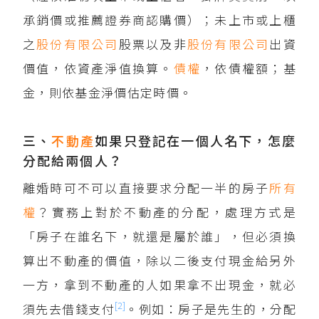
承銷價或推薦證券商認購價）；未上市或上櫃
之
股份有限公司
股票以及非
股份
有限公司
出資
價值，依資產淨值換算。
債權
，依債權額；基
金，則依基金淨價估定時價。
三、
不動產
如果只登記在一個人名下，怎麼
分配給兩個人？
離婚時可不可以直接要求分配一半的房子
所有
權
？實務上對於不動產的分配，處理方式是
「房子在誰名下，就還是屬於誰」，但必須換
算出不動產的價值，除以二後支付現金給另外
一方，拿到不動產的人如果拿不出現金，就必
[2]
須先去借錢支付
。例如：房子是先生的，分配