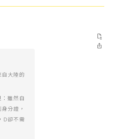


來自大陸的
現：雖然自
到身分證，
，D卻不需