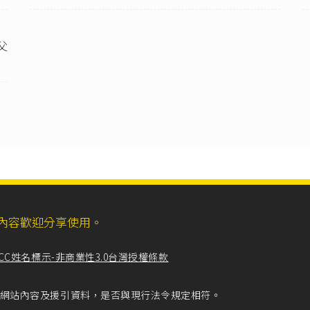
父
ll，網站內容歡迎分享使用。
CC姓名標示-非商業性3.0台灣授權條款
留意網站內容及援引資料，是否與現行法令規定相符。