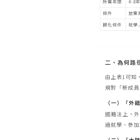
所需年限
4-8
條件
放棄
歸化條件
就學
二、為何路
由上表1可知
規對「新成員
（一）「外
國籍法上，外
過就學、參加
（二）「大