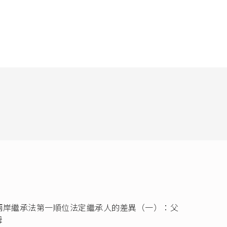
辦法
、
大陸地
臺灣地區面談管
兩岸繼承法第一順位法定繼承人的差異（一）：父
母