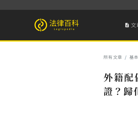
文

法律百科 Legispedia
所有文章
/
基
外籍配
證？歸