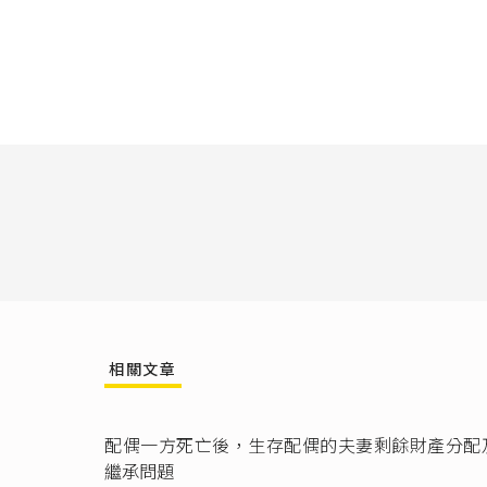
除憲法及
區人民在
理辦法
等
相關文章
配偶一方死亡後，生存配偶的夫妻剩餘財產分配
繼承問題