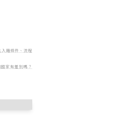
化入籍條件、流程
個國家有差別嗎？
法施行細則
、