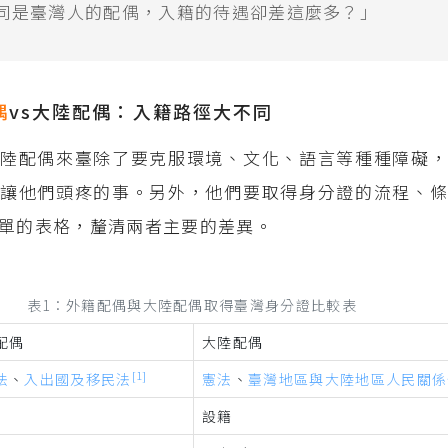
同是臺灣人的配偶，入籍的待遇卻差這麼多？」
偶
vs大陸配偶：入籍路徑大不同
陸配偶來臺除了要克服環境、文化、語言等種種障礙，
讓他們頭疼的事。另外，他們要取得身分證的流程、條
單的表格，釐清兩者主要的差異。
表1：外籍配偶與大陸配偶取得臺灣身分證比較表
配偶
大陸配偶
[1]
法
、
入出國及移民法
憲法
、
臺灣地區與大陸地區人民關係
設籍