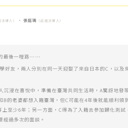
、
張庭瑀
證法律人）
（認證法律人）
的最後一哩路……
大學好友，兩人分別在同一天迎娶了來自日本的C，以及
人沉浸在喜悅中，準備在臺灣共同生活時，A驚訝地發
和B的老婆都想入籍臺灣，但C可能在4年後就能順利領
等上至少6年；另一方面，C得為了入籍去參加歸化測試
要經過多次的面談。