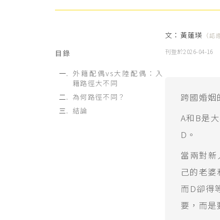
文：
黃蓮瑛
（認
刊登於
2026-04-16
目錄
外籍配偶vs大陸配偶：入
籍路徑大不同
跨國婚姻
為何路徑不同？
結論
A和B是
D。
當兩對新
己的老婆
而D卻得
要，而是