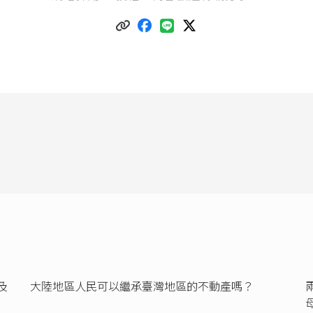
法律位階法規外，細部事項進一步透過
大陸地區人民進入臺灣地區許可
臺灣地區依親居留長期居留或定居許可辦法
、
大陸地區人民申請進入
規定。
及
大陸地區人民可以繼承臺灣地區的不動產嗎？