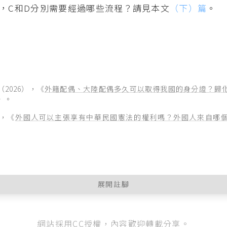
，C和D分別需要經過哪些流程？請見本文
（下）篇
。
2026），《
外籍配偶、大陸配偶多久可以取得我國的身分證？歸
》。
），《
外國人可以主張享有中華民國憲法的權利嗎？外國人來自哪
展開註腳
階法規外，細部事項進一步透過
外國人停留居留及永久居留辦法
、
國籍
網站採用CC授權，內容歡迎轉載分享。
我國國籍者基本語言能力及國民權利義務基本常識認定標準
等規定。