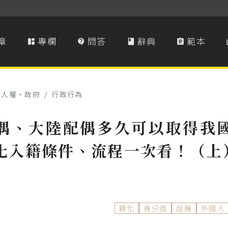
章
專欄
問答
辭典
範本




本人權‧政府
/
行政行為
偶、大陸配偶多久可以取得我
化入籍條件、流程一次看！（上
歸化
身分證
設籍
外國人