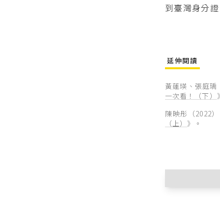
到臺灣身分證
延伸閱讀
黃蓮瑛、張庭瑀（
一次看！（下）
陳映彤（2022
（上）
》。
除法律位
歸化取得