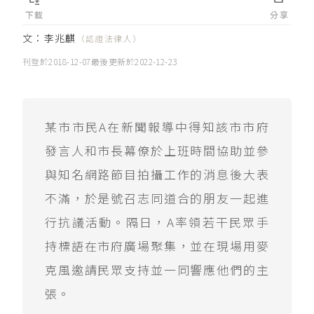
下載
分享
文：
李兆麒
（認證法律人）
刊登於
2018-12-07
最後更新於
2022-12-23
某市市民A在新聞報導中得知該市市府
發言人和市長幕僚於上班時間協助並參
與知名網路節目拍攝工作的消息後大表
不滿，於是號召志同道合的朋友一起進
行抗議活動。隔日，A率領若干民眾手
持標語在市府廣場聚集，並在現場用麥
克風邀請民眾支持並一同響應他們的主
張。