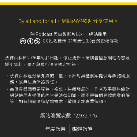
五、受監護或輔助之宣告，尚未撤銷。」
集會遊行法第9條
。
By all and for all，網站內容歡迎分享使用。
集會遊行法第14條
及其立法理由。
集會遊行法第15條
及其立法理由。
除 Podcast 與自製影片以外，網站採用
CC姓名標示-非商業性3.0台灣授權條款
集會遊行法第11條
。
集會遊行法第14條
。
法律百科於2026年5月1日起，停止更新。請讀者留意網站內容及
集會遊行法第15條
。
援引資料，是否與現行法令規定相符。
集會遊行法第16條
及其立法理由。
法律百科是分享知識的平臺，不針對具體個案提供專業諮詢服
訴願法第1條
第1項：「人民對於中央或地方機關
務，故無法負保證責任。
之行政處分，認為違法或不當，致損害其權利或
每個具體個案是獨特、複雜、持續發展的，作者及平臺無償對
利益者，得依本法提起訴願。但法律另有規定
網站使用者提供的內容是法律知識，而不是每個具體個案的解
者，從其規定。」
答。如有個案法律諮詢需求，敬請洽詢專業律師。
訴願法第2條
：「
I 人民因中央或地方機關對其依法申請之案件，於
網站瀏覽次數 72,932,776
法定期間內應作為而不作為，認為損害其權利或
利益者，亦得提起訴願。
年度報告
媒體報導
II 前項期間，法令未規定者，自機關受理申請之日