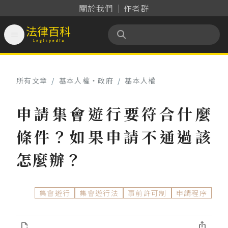
關於我們
作者群

法律百科 Legispedia
所有文章
/
基本人權‧政府
/
基本人權
申請集會遊行要符合什麼
條件？如果申請不通過該
怎麼辦？
集會遊行
集會遊行法
事前許可制
申請程序

