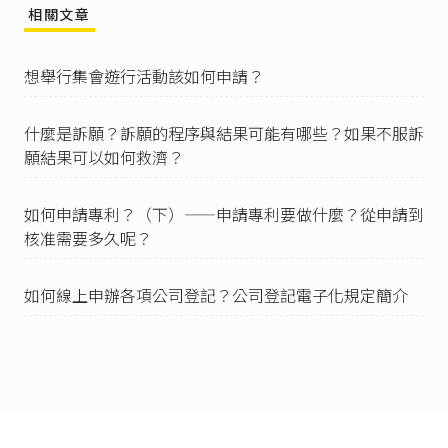
相關文章
一、總統府、行政院、司法院、考試院、各級法
院及總統、副總統官邸。
二、國際機場、港口。
想舉行集會遊行活動該如何申請？
三、重要軍事設施地區。
四、各國駐華使領館、代表機構、國際組織駐華
機構及其館長官邸。
什麼是訴願？訴願的程序與結果可能有哪些？如果不服訴
II 前項第一款、第二款地區之週邊範圍，由內政部
願結果可以如何救濟？
劃定公告；第三款地區之週邊範圍，由國防部劃
定公告。但均不得逾三百公尺。第四款地區之週
邊範圍，由外交部劃定公告。但不得逾五十公
如何申請專利？（下）——申請專利要做什麼？從申請到
尺。」
核准需要多久呢？
集會遊行法第10條
：
「有下列情形之一者，不得為應經許可之室外集
如何線上申辦各項公司登記？公司登記電子化規定簡介
會、遊行之負責人、其代理人或糾察員：
一、未成年。
二、無中華民國國籍。
三、經判處有期徒刑以上之刑確定，尚未執行或
執行未畢。但受緩刑宣告者，不在此限。
四、受保安處分之裁判確定，尚未執行或執行未
畢。