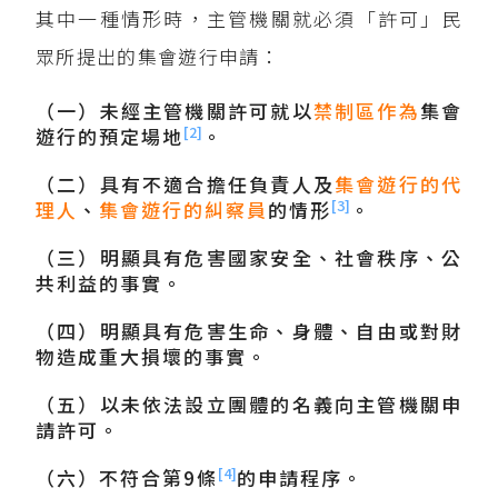
其中一種情形時，主管機關就必須「許可」民
眾所提出的集會遊行申請：
（一）未經主管機關許可就以
禁制區
作為
集會
[2]
遊行的預定場地
。
（二）具有不適合擔任負責人及
集會遊行的代
[3]
理人
、
集會遊行的糾察員
的情形
。
（三）明顯具有危害國家安全、社會秩序、公
共利益的事實。
（四）明顯具有危害生命、身體、自由或對財
物造成重大損壞的事實。
（五）以未依法設立團體的名義向主管機關申
請許可。
[4]
（六）不符合第9條
的申請程序。