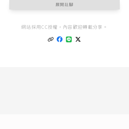
展開註腳
集會遊行法第11條
：
網站採用CC授權，內容歡迎轉載分享。
「申請室外集會、遊行，除有左列情事之一者
外，應予許可：
一、違反第六條或第十條規定者。
二、有明顯事實足認為有危害國家安全、社會秩
序或公共利益者。
三、有明顯事實足認為有危害生命、身體、自由
或對財物造成重大損壞者。
四、同一時間、處所、路線已有他人申請並經許
可者。
五、未經依法設立或經撤銷、廢止許可或命令解
散之團體，以該團體名義申請者。
六、申請不合第九條規定者。」
「禁制區」一詞用於
警察機關辦理人民申請集會
遊行作業規定
第4點。至於禁制區的範圍及其詳細
內容則規定在
集會遊行法第6條
：「
I 集會、遊行不得在左列地區及其週邊範圍舉行。
但經主管機關核准者，不在此限：