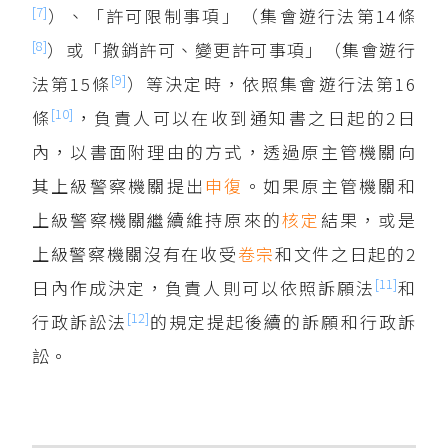
[7]
）、「許可限制事項」（集會遊行法第14條
[8]
）或「撤銷許可、變更許可事項」（集會遊行
[9]
法第15條
）等決定時，依照集會遊行法第16
[10]
條
，負責人可以在收到通知書之日起的2日
內，以書面附理由的方式，透過原主管機關向
其上級警察機關提出
申復
。如果原主管機關和
上級警察機關繼續維持原來的
核定
結果，或是
上級警察機關沒有在收受
卷宗
和文件之日起的2
[11]
日內作成決定，負責人則可以依照訴願法
和
[12]
行政訴訟法
的規定提起後續的訴願和行政訴
訟。