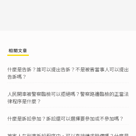
管檢察官及司法警察官。」
臺灣高等法院臺中分院 94年度上訴字第535號刑事
判決
：「又因對警界習慣上對『備案』者，通常
未即時開始進行偵查程序，除非『報案』始開具
三聯單予以後續偵查移送……。」
刑事訴訟法第237條
第1項：「告訴乃論之罪，其
告訴應自得為告訴之人知悉犯人之時起，於六個
相關文章
月內為之。」
刑事訴訟法第228條
第1項：「檢察官因告訴、告
什麼是告訴？誰可以提出告訴？不是被害當事人可以提出
發、自首或其他情事知有犯罪嫌疑者，應即開始
告訴嗎？
偵查。」
刑事訴訟法第230條
第2項：「前項司法警察官知
有犯罪嫌疑者，應即開始調查，並將調查之情形
人民開車被警察臨檢可以拒絕嗎？警察路邊臨檢的正當法
報告該管檢察官及前條之司法警察官。」
律程序是什麼？
刑事訴訟法第231條
第2項：「司法警察知有犯罪
嫌疑者，應即開始調查，並將調查之情形報告該
管檢察官及司法警察官。」
什麼是訴訟參加？訴訟還可以選擇要參加或不參加嗎？
中華民國刑法第284條
：「因過失傷害人者，處一
年以下有期徒刑、拘役或十萬元以下罰金；致重
被害人在刑事訴訟程序中，可以直接請求賠償嗎？什麼是