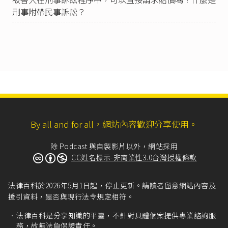
傷者，處三年以下有期徒刑、拘役或三十萬元以
刑事附帶民事訴訟？
下罰金。」
中華民國刑法第287條
：「第二百七十七條第一
項、第二百八十一條及第二百八十四條之罪，須
告訴乃論。但公務員於執行職務時，犯第二百七
十七條第一項之罪者，不在此限。」
刑事訴訟法第252條
第5款：「案件有左列情形之
一者，應為不起訴之處分：……五、告訴或請求
乃論之罪，其告訴或請求已經撤回或已逾告訴期
間者。」
刑事訴訟法第303條
第3款：「案件有下列情形之
By all and for all，網站內容歡迎分享使用。
一者，應諭知不受理之判決：……三、告訴或請
求乃論之罪，未經告訴、請求或其告訴、請求經
除 Podcast 與自製影片以外，網站採用
撤回或已逾告訴期間者。」
CC姓名標示-非商業性3.0台灣授權條款
警察機關受理民眾刑案報案作業要點第14條：
「凡違反本作業要點人員，經各級督察人員查實
法律百科於2026年5月1日起，停止更新。請讀者留意網站內容及
後，依『警察人員獎懲標準表』暨其他相關規定
援引資料，是否與現行法令規定相符。
從重議處，如涉及民、刑事責任者，依法處
理。」
法律百科是分享知識的平臺，不針對具體個案提供專業諮詢服
務，故無法負保證責任。