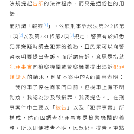
法規提起
告訴
的法律程序，而只是通俗性的用
語。
[1]
而所謂「報案
」，依照刑事訴訟法第242條第
[2]
[3]
1項
以及第231條第2項
規定，警察有於知悉
犯罪嫌疑時調查犯罪的義務，且民眾可以向警
察表明要提出告訴。而所謂告訴，意思是指就
犯罪事實
向檢察機關或警察機關提出追訴
犯罪
嫌疑人
的請求，例如本案中的A向警察表明：
「我的車子停在商家門口前，但機車上有不明
刮痕，我認為涉及毀損罪，我要提告。」在刑
事案件中主要以「
被告
」以及「犯罪事實」所
構成，然而因調查犯罪事實是檢警機關的義
務，所以即便被告不明，民眾仍可提告。重點