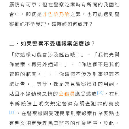
屬情有可原；但在警察吃案時有所聞的我國社
會中，即便是
非告訴乃論
之罪，也可能遇到警
察推託不予受理。這時該如何處理？
二、如果警察不受理報案怎麼辦？
「你這樣可能會涉及誣告哦！」、「我們先幫
你備案，再另外通知。」、「你這個不是我們
管區的範圍。」、「你這個不涉及刑事犯罪不
能提告。」等等，都是常見警察推託的用詞，
[10]
姑且不論勤務怠惰的
公務員
應受懲戒
，在刑
事訴訟法上明文規定警察有調查犯罪的義務
[11]
，在警察機關受理民眾刑案報案作業要點也
有明文規定受理民眾辦案的作業程序，於此，