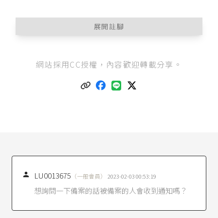
展開註腳
讀者經常聽聞的「報案」，是涉及刑事案件，由
網站採用CC授權，內容歡迎轉載分享。
犯罪被害人到警局提出刑事告訴、完成筆錄，並
取得受（處）理案件證明單的過程。雖然有些未
必涉及刑事犯罪的法規、命令也會提到「報
案」，例如
失蹤人口查尋作業要點
第3點關於失蹤
人口的報案。但相較於刑事案件的報案，這些比
較不是常態發生的情形，本文就不深入討論，只
討論前述讀者常態理解，具有刑事告訴效果的報
案。
刑事訴訟法第242條
第1項：「告訴、告發，應以
書狀或言詞向檢察官或司法警察官為之；其以言
詞為之者，應制作筆錄。為便利言詞告訴、告

LU0013675
（一般會員）
2023-02-03 00:53:19
發，得設置申告鈴。」
想詢問一下備案的話被備案的人會收到通知嗎？
刑事訴訟法第231條
第2項：「司法警察知有犯罪
嫌疑者，應即開始調查，並將調查之情形報告該