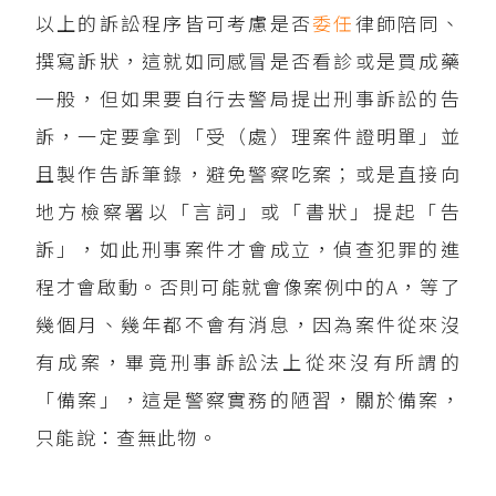
以上的訴訟程序皆可考慮是否
委任
律師陪同、
撰寫訴狀，這就如同感冒是否看診或是買成藥
一般，但如果要自行去警局提出刑事訴訟的告
訴，一定要拿到「受（處）理案件證明單」並
且製作告訴筆錄，避免警察吃案；或是直接向
地方檢察署以「言詞」或「書狀」提起「告
訴」，如此刑事案件才會成立，偵查犯罪的進
程才會啟動。否則可能就會像案例中的A，等了
幾個月、幾年都不會有消息，因為案件從來沒
有成案，畢竟刑事訴訟法上從來沒有所謂的
「備案」，這是警察實務的陋習，關於備案，
只能說：查無此物。