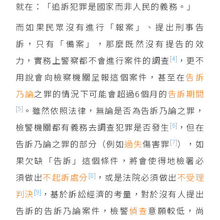
就在：「追訴犯罪是國家而非人民的義務。」
而如果民眾沒有進行「報案」、提出刑事告
訴，只有「備案」，那麼既然沒有提告的效
[4]
力，實務上警察都不會進行案件的調查
，更不
用說會向檢察機關呈報這個案件，甚至在
告訴
乃論
之罪的情況下可能會超過6個月的
告訴期間
[5]
。雖然依照法律，無論是否為告訴乃論之罪，
[6]
檢警機關都有義務去調查犯罪是否發生
，但在
[7]
告訴乃論之罪的部分（例如
過失
傷害罪
），如
果欠缺「告訴」這個條件，將會使得地檢署必
[8]
須做出
不起訴
處分
，或是法院必須做出
不受理
[9]
判決
，基於訴訟經濟的考量，對於沒有人提出
告訴的告訴乃論案件，檢警
偵查
意願較低，尚