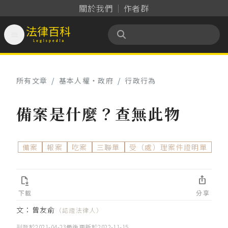
關於我們
作者群

法律百科 Legispedia
所有文章
/
基本人權‧政府
/
行政行為
備案是什麼？查無此物
備案
報案
吃案
三聯單
受（處）理案件證明單


下載
分享
文：
曾友俞
（認證法律人）
刊登於
2021-04-23
最後更新於
2022-11-15