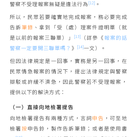
[12]
警察不受理報案無疑是違法行為
。
所以，民眾若要確實地完成報案，務必要完成
告訴
筆錄
、拿到「受（處）理案件證明單（就
[13]
是以前的報案三聯單）」
（詳參《
報案的話
[14]
警察一定要開三聯單嗎？
》
一文）。
但因法律規定是一回事，實務是另一回事，在
民眾情急報案的情況下，提出法律規定與警察
辯駁或許緩不濟急，因此警察若不受理報案，
提供以下的解決方式：
（一）直接向地檢署提告
向地檢署提告有兩種方式，言詞
申告
，可至地
檢署
按
申告鈴，製作告訴筆錄；或者是使用書