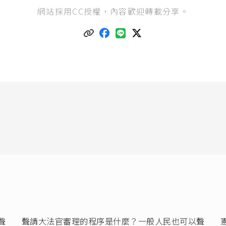
網（2020），《
藍綠皆挺投票年齡下修至18歲
》。
網站採用CC授權，內容歡迎轉載分享。
憲法第17條
：「人民有選舉、罷免、創制及複決之權。」
選舉權」，依據歷來的大法官解釋（司法院釋字
第290號解釋
、
第340
照），包含了投票選舉的「選舉權」、及成為候選人的「被選舉權」
創制權」，指人民透過公民投票的方式，以多數決的方式創設立法的原
制定特定法律以落實政策。而於2018年11月24日舉行的全國性公投中，
以民法婚姻規定以外之其他形式來保障同性別二人經營永久共同生活
：「
你是否同意，以民法婚姻章保障同性別二人建立婚姻關係？
」便是
複決權」，指人民透過公民投票的方式，針對立法院「已經制定的法律
，還有重大政策，表達是否同意的權利。而於2018年11月24日舉行的
：「
你是否同意：廢除電業法第95條第1項，即廢除『核能發電設備應於
前，全部停止運轉』之條文？
」便是複決權的展現。
憲法第130條
：「中華民國國民年滿二十歲者，有依法選舉之權，除本
，年滿二十三歲者，有依法被選舉之權。」
行使罷免權的人，是原選區的「選舉人」，故年齡與選舉權的年齡相同
選舉罷免法第3條
：「
人員選舉，以普通、平等、直接及無記名單記投票之方法行之。
聲
聲請大法官審理的程序是什麼？一般人民也可以聲
國不分區及僑居國外國民立法委員選舉，依政黨名單投票選出。