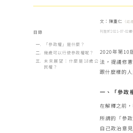
文：
陳重仁
（認
刊登於
2021-07-02
最
目錄
「參政權」是什麼？
2020年第
幾歲可以行使參政權呢？
未來展望：什麼是18歲公
法，提議修
民權？
跟什麼樣的人
一、「參政
在解釋之前，
所謂的「參
自己政治意見