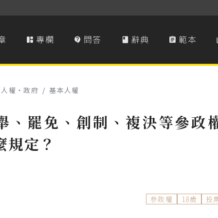
章
專欄
問答
辭典
範本




本人權‧政府
/
基本人權
舉、罷免、創制、複決等參政
麼規定？
參政權
18歲
投