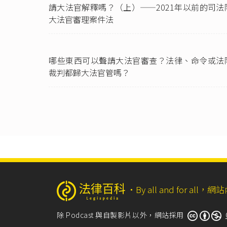
請大法官解釋嗎？（上）——2021年以前的司法
III 
大法官審理案件法
總統副總
票過半數
公民投票
哪些東西可以聲請大法官審查？法律、命令或法
民投票權
裁判都歸大法官管嗎？
關於修法
公報》，
人民團體
I 人民
II 前
一、因犯
限。
二、受保
三、受破
四、受監
‧
By all and for a
中華民國
除 Podcast 與自製影片以外，網站採用
所謂「人
台灣已經