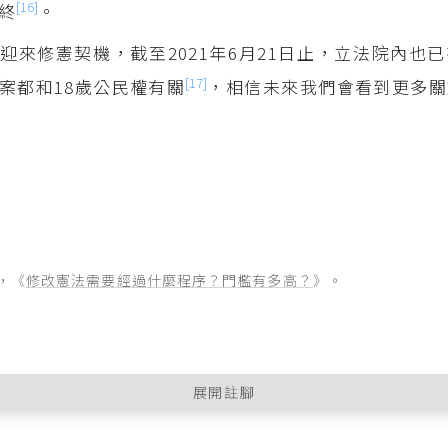
[16]
終
。
迎來修憲契機，截至2021年6月21日止，立法院內也已
[17]
案都和18歲公民權有關
，相信未來我們會看到更多關
），《
修改憲法需要經過什麼程序？門檻有多高？
》。
展開註腳