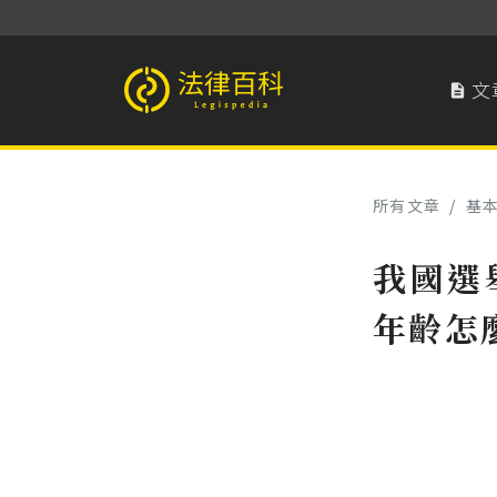
文

法律百科 Legispedia
所有文章
/
基
我國選
年齡怎