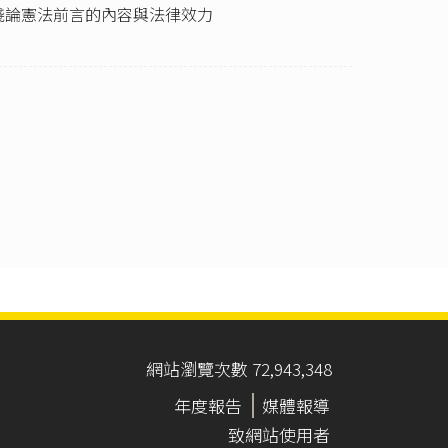
淺論憲法前言的內容與法律效力
之投票，有效
護宣告者，有公
錄〉，《立法院
關申請許可。
宣告者，不在此
網站瀏覽次數 72,943,348
年度報告
媒體報導
總處的統計，
致網站使用者
破萬人 2020