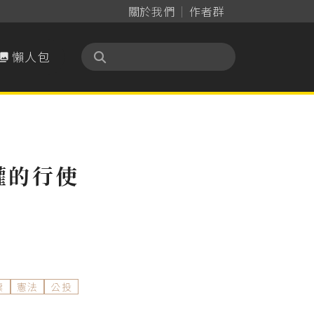
關於我們
作者群
懶人包

權的行使
票
憲法
公投