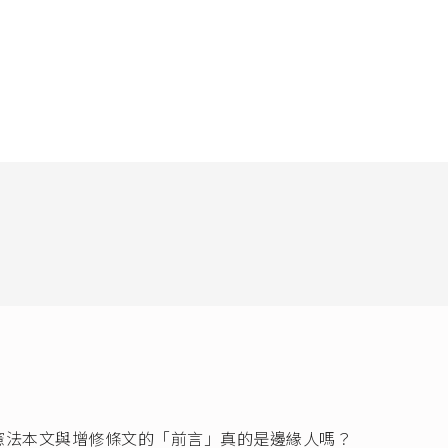
號解釋
、
第468
。
則性規範、或
第12案：「
你
的權益？
」；及
創制權的展現。
」及「憲法的
全國性公投中，
中華民國一百
憲法及法律別有
。
憲法本文與增修條文的「前言」真的是邊緣人嗎？