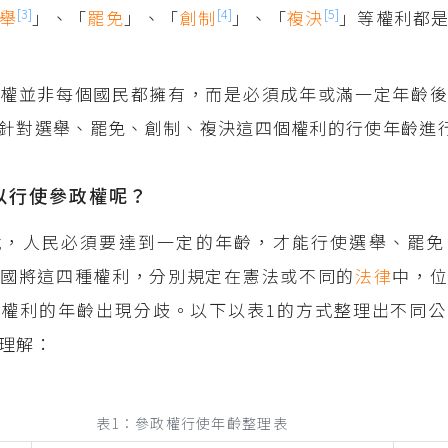
[3]
[4]
[5]
舉
」、「
罷免
」、「
創制
」、「
複決
」等權利都
權並非每個國民都擁有，而是必須成年或滿一定年齡後
針對選舉、罷免、創制、複決這四個權利的行使年齡進
以行使參政權呢？
說，人民必須要達到一定的年齡，才能行使選舉、罷免
我國將這四種權利，分別規定在憲法或不同的
法律
中，
權利的年齡出現分歧。以下以表1的方式整理出不同公
理解：
表1：參政權行使年齡整理表