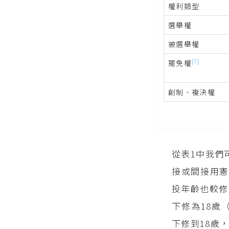
權利類型
選舉權
被選舉權
[7]
罷免權
創制、複決權
從表1中我們
接或間接用憲
投年齡也較修
下修為18歲（
下修到18歲