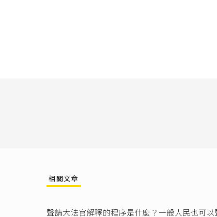
公視新聞
中華民國
此處的「
號解釋
參
所謂的「
要求政府
是否同意
第14案
所謂的「
修正案」
第16案
十四年以
中華民國
規定者外
相關文章
由於可以
公職人員
I 公職
聲請大法官解釋的程序是什麼？一般人民也可以
II 全