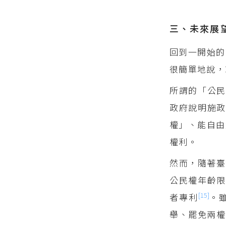
三、未來展
回到一開始的
很簡單地說，
所謂的「公民
政府說明施政
權」、能自由
權利。
然而，隨著臺
公民權年齡
[15]
者專利
。
舉、罷免兩權