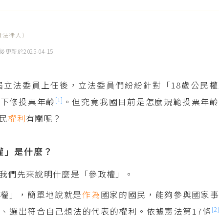
證法律人）
後更新於
2025-04-15
10屆立法委員上任後，立法委員們紛紛針對「18歲公民
[1]
憲下修投票年齡
。但究竟我國目前是怎麼規範投票年齡
民
權利
有關呢？
權」是什麼？
我們先來說明什麼是「參政權」。
政權」，簡單地說就是
作為
國家的國民，能夠參與國家
[2]
、選出符合自己想法的代表的權利。依據憲法第17條