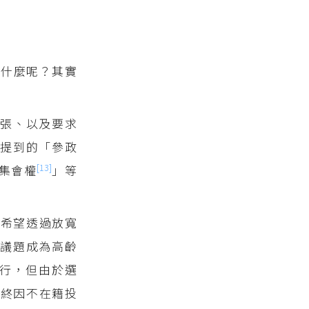
是什麼呢？其實
張、以及要求
提到的「參政
[13]
集會權
」等
體希望透過放寬
會議題成為高齡
施行，但由於選
最終因不在籍投