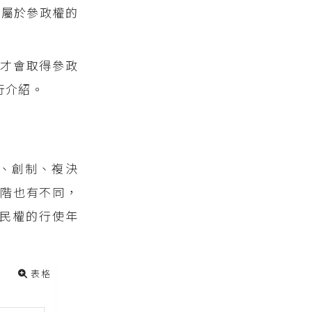
是屬於參政權的
才會取得參政
行介紹。
、創制、複決
位階也有不同，
民權的行使年
表格