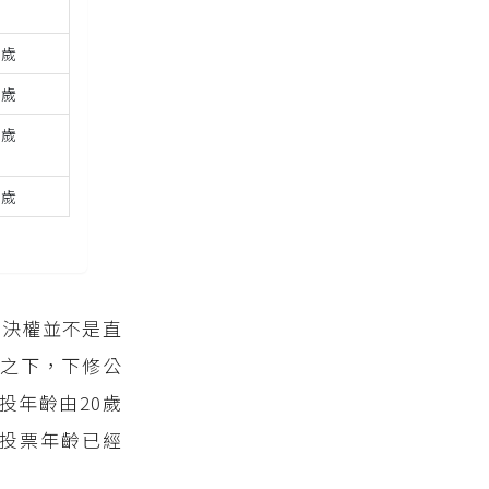
0歲
3歲
0歲
8歲
複決權並不是直
之下，下修公
投年齡由20歲
投票年齡已經