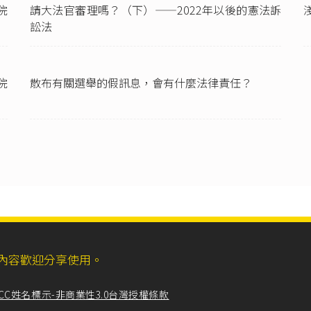
院
請大法官審理嗎？（下）——2022年以後的憲法訴
公職人員罷免，由原選舉區之選舉人以無記名投票之方法決定。」
訟法
統選舉罷免法第76條
：「罷免案經中華民國自由地區選舉人總額過半數
同意罷免時，即為通過。」
法第7條
：「中華民國國民，除憲法另有規定外，年滿十八歲，未受監
院
散布有關選舉的假訊息，會有什麼法律責任？
。」
理由的討論，可參考立法院（2017），〈第9屆第4會期第11次會議紀
第106卷第113期（4515）公報中冊
，頁5-7。
法第8條
第1、2項：「
團體之組織，應由發起人檢具申請書、章程草案及發起人名冊，向主管機
項發起人須成年，並應有三十人以上，且無下列情事為限：
罪經判處有期徒刑以上之刑確定，尚未執行或執行未畢者。但受緩刑
安處分之裁判確定，尚未執行或執行未畢者。
產之宣告，尚未復權者。
護宣告，尚未撤銷者。」
ll，網站內容歡迎分享使用。
憲法第14條
：「人民有集會及結社之自由。」
CC姓名標示-非商業性3.0台灣授權條款
口負成長」，指的是死亡人口數量大於出生人口數量的現象。根據主計
於2020年出現人口負成長的現象。中央社（2021），《
新生兒1月首度跌