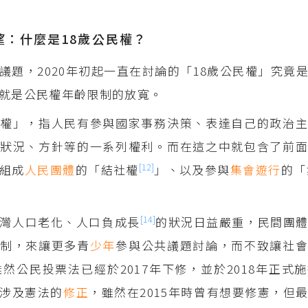
望：什麼是18歲公民權？
議題，2020年初起一直在討論的「18歲公民權」究竟
就是公民權年齡限制的放寬。
權」，指人民有參與國家事務決策、表達自己的政治主
狀況、方針等的一系列權利。而在這之中就包含了前面
[12]
組成
人民團體
的「結社權
」、以及參與
集會
遊行
的「
[14]
灣人口老化、人口負成長
的狀況日益嚴重，民間團
限制，來讓更多青
少年
參與公共議題討論，而不致讓社
雖然公民投票法已經於2017年下修，並於2018年正式
涉及憲法的
修正
，雖然在2015年時曾有想要修憲，但