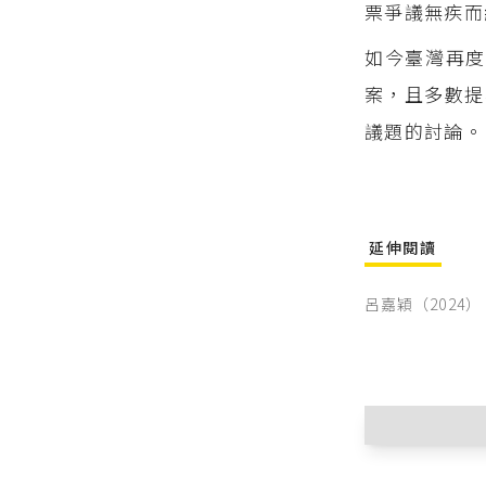
票爭議無疾而
如今臺灣再度
案，且多數提
議題的討論。
延伸閱讀
呂嘉穎（2024