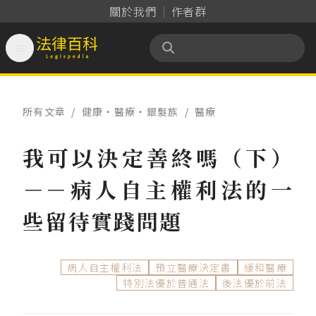
關於我們
作者群

法律百科 Legispedia
所有文章
/
健康‧醫療‧銀髮族
/
醫療
我可以決定善終嗎（下）
－－病人自主權利法的一
些留待實踐問題
病人自主權利法
預立醫療決定書
緩和醫療
特別法優於普通法
後法優於前法