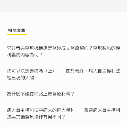
之。」
病人自主權利法第4條
第1項後段規定，病人「對
於醫師提供之醫療選項有選擇與決定之權利。」
到了
同法第14條
第1項則對醫生要求：「病人符合
下列臨床條件之一，且有預立醫療決定者，醫療
相關文章
機構或醫師得依其預立醫療決定終止、撤除或不
施行維持生命治療或人工營養及流體餵養之全部
或一部：（省略）」以及
同法第4條
第2項要求：
求診者與醫療機構還是醫師成立醫療契約？醫療契約的權
「病人之法定代理人、配偶、親屬、醫療委任代
利義務內容為何？
理人或與病人有特別密切關係之人（以下統稱關
係人），不得妨礙醫療機構或醫師依病人就醫療
我可以決定善終嗎（上）－－關於善終，病人自主權利法
選項決定之作為。」
裡出現的人物
病人自主權利法第14條
第3項：「醫療機構或醫師
依其專業或意願，無法執行病人預立醫療決定
時，得不施行之。」、
病人自主權利法施行細則
為什麼不能在網路上賣醫療材料？
第16條
：「醫療機構或醫師依本法第十四條第三
項規定不施行病人預立醫療決定時，應建議病人
病人自主權利法中病人的兩大權利——兼談病人自主權利
轉診，並提供協助。」
法與其他醫療法律有何不同？
病人自主權利法第16條
前段：「醫療機構或醫師
終止、撤除或不施行維持生命治療或人工營養及