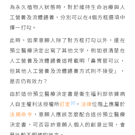
為永久植物人狀態時，對於維持生命治療與人
工營養及流體餵養，分別可以在4個方框選項中
擇一打勾。
此時，如果意願人除了對方框打勾以外，還在
預立醫療決定出寫了其他文字，例如很清楚在
人工營養及流體餵養這裡載明「鼻胃管可以，
但其他人工營養及流體餵養方式則不接受」，
是否仍有效力？
由於這份預立醫療決定書是衛生福利部依據病
[8]
人自主權利法授權所
訂定
，
法律
位階上應屬於
法規命令
，意願人應該怎麼配合這份預立醫療
決定書，可否容許意願人個人的創意出現，會
是比較不明確的地方。