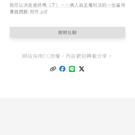
我可以決定善終嗎（下）－－病人自主權利法的一些留待
實踐問題-附件.pdf
展開註腳
前篇
（上）
介紹關於善終，病人自主權利法出現
網站採用CC授權，內容歡迎轉載分享。
的人物，接著於
（中）
說明病人自主權利法裡諮
商與預立醫療決定這兩個最重要的程序，最後於
本篇（下）
提出病人自主權利法一些實踐上的問
題。
病人自主權利法第12條
第3項：「經註記於全民健
康保險憑證之預立醫療決定，與意願人臨床醫療
過程中書面明示之意思表示不一致時，應完成變
更預立醫療決定。」、
病人自主權利法施行細則
第8條
但書：「但意願人書面意思表示之內容，係
選擇不接受維持生命治療或人工營養及流體餵養
者，於撤回或變更程序完成前，醫師仍應依原預
立醫療決定註記或醫療決定掃描電子檔之內容為