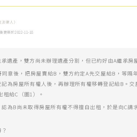
證法律人）
後更新於
2022-11-18
繼承遺產，雙方尚未辦理遺產分割，但已約好由A繼承房
哥同意後，把房屋賣給B，雙方約定A先交屋給B，等隔
登記為房屋所有權人後，再辦理所有權移轉登記給B。交
出租給C（圖1）。
，認為B尚未取得房屋所有權不得擅自出租，於是向C請
辦？