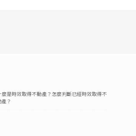
逕以其前手對所有
。對於妨害其所
之權利範圍內，
法952條（
民
什麼是時效取得不動產？怎麼判斷已經時效取得不
動產？