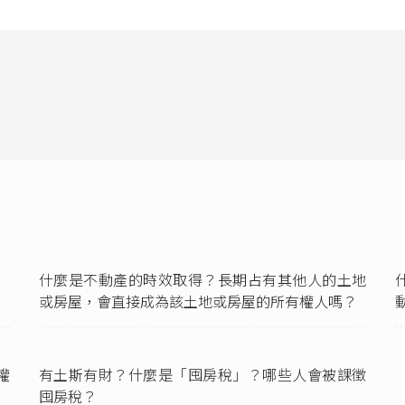
esitzkette）」之原理所產生之效果，與債之相對性（該第三人不得
係，作為自己占有之正當權源）係屬二事。」
7條
第1項：「所有人對於無權占有或侵奪其所有物者，得請求返還之
得請求除去之。有妨害其所有權之虞者，得請求防止之。」
物使用收益，規定於
民法第952條
：「善意占有人於推定其為適法所有
物之使用、收益。」但由於本題房屋已有所有權登記，因此C無法主張民
條
第2項第1款）。
什麼是不動產的時效取得？長期占有其他人的土地
或房屋，會直接成為該土地或房屋的所有權人嗎？
權
有土斯有財？什麼是「囤房稅」？哪些人會被課徵
囤房稅？