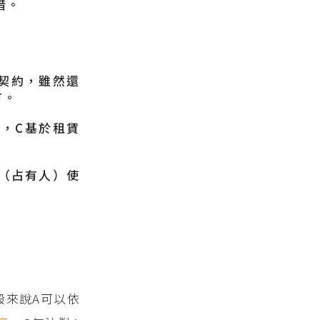
借。
契約，雖然還
有。
約
，C基於租賃
（占有人）使
般來說A可以依