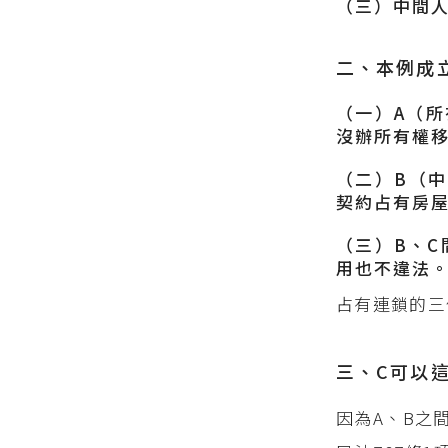
（三）中間
二、本例成
（一）A（所
沒辦所有權
（二）B（中
契約占有房
（三）B、C
用也不違法
占有連鎖的三
三、C可以
因為A、B之