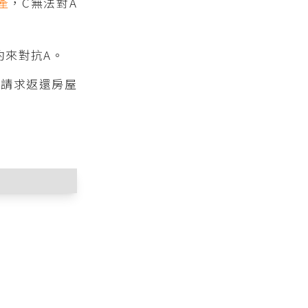
產
，C無法對A
約來對抗A。
C請求返還房屋
項前段所規定之
倘占有之人有占
方所有物之一方
之人將其直接占
七條第二項規
此乃基於「占有