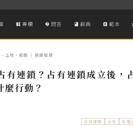
章
專欄
問答
辭典
範本




子‧土地‧鄰居
/
房屋租賃
占有連鎖？占有連鎖成立後，
什麼行動？
占有連鎖
占有
有權