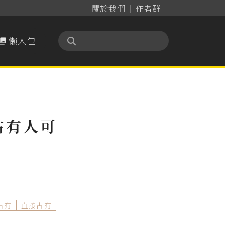
關於我們
作者群
懶人包

占有人可
占有
直接占有