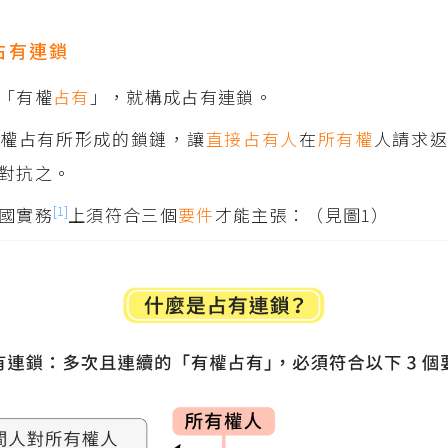
占有連鎖
「有權
占有
」，就構成占有連鎖。
有權占有所形成的鎖鏈，讓
直接占有人
在
所有權
人請求
對抗之。
[1]
國實務
上須符合三個
要件
才能主張：（見圖1）