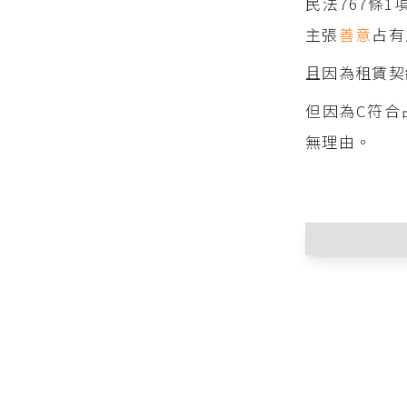
民法767條
主張
善意
占有
且因為租賃契
但因為C符合
無理由。
參考
最高
所有物返
有之正當
當事人，
有移轉予
定）者外