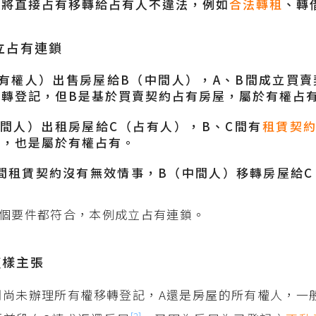
人將直接占有移轉給占有人不違法，例如
合法轉租
、轉
立占有連鎖
有權人）出售房屋給B（中間人），A、B間成立買賣
移轉登記，但B是基於買賣契約占有房屋，屬於有權占
間人）出租房屋給C（占有人），B、C間有
租賃契
屋，也是屬於有權占有。
間租賃契約沒有無效情事，B（中間人）移轉房屋給C
。
個要件都符合，本例成立占有連鎖。
這樣主張
間尚未辦理所有權移轉登記，A還是房屋的所有權人，一
[2]