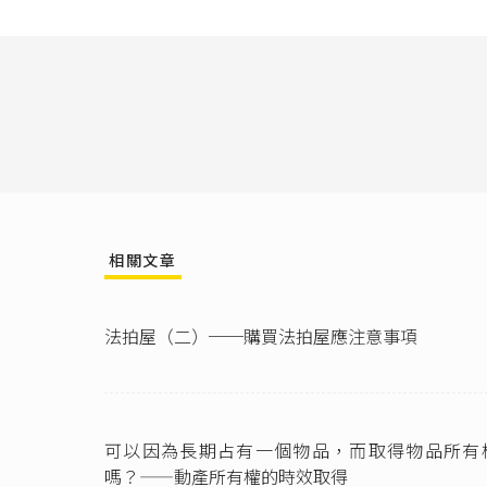
連鎖（B
人債之關
民法第76
有權者，
善意占有
得為占有
法第943
相關文章
法拍屋（二）──購買法拍屋應注意事項
可以因為長期占有一個物品，而取得物品所有
嗎？——動產所有權的時效取得