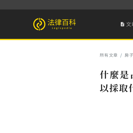
文

法律百科 Legispedia
所有文章
/
房
什麼是
以採取