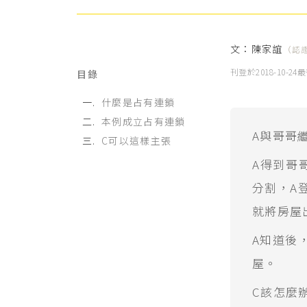
文：
陳家誼
（認
刊登於
2018-10-24
最
目錄
什麼是占有連鎖
本例成立占有連鎖
A與哥哥
C可以這樣主張
A得到哥
分割，A
就將房屋
A知道後
屋。
C該怎麼