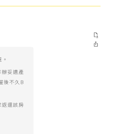


屋。
年辦妥遺產
屋後不久B
求返還該房