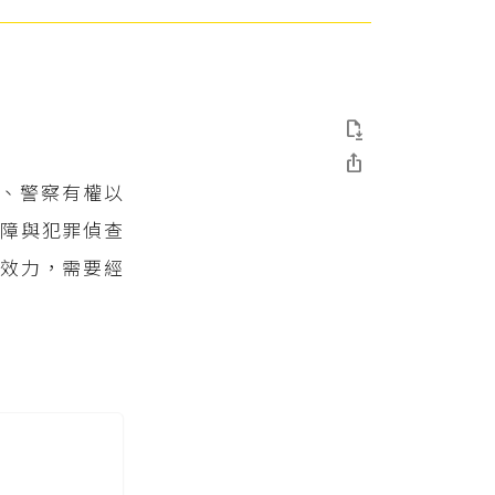


、警察有權以
保障與犯罪偵查
有效力，需要經