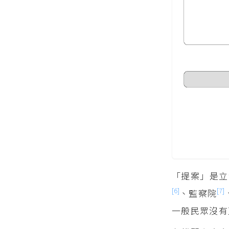
「提案」是立
[6]
[7]
、監察院
一般民眾沒有