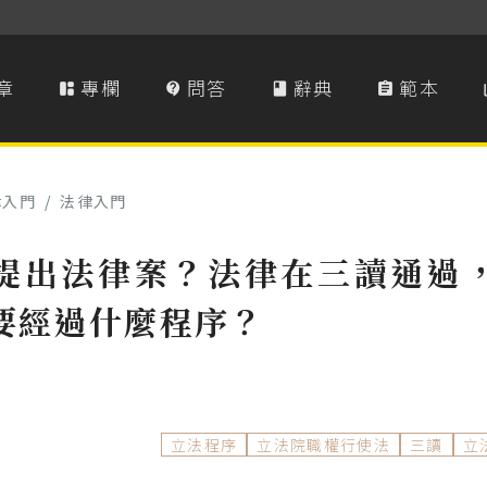
章
專欄
問答
辭典
範本




律入門
/
法律入門
提出法律案？法律在三讀通過
要經過什麼程序？
立法程序
立法院職權行使法
三讀
立