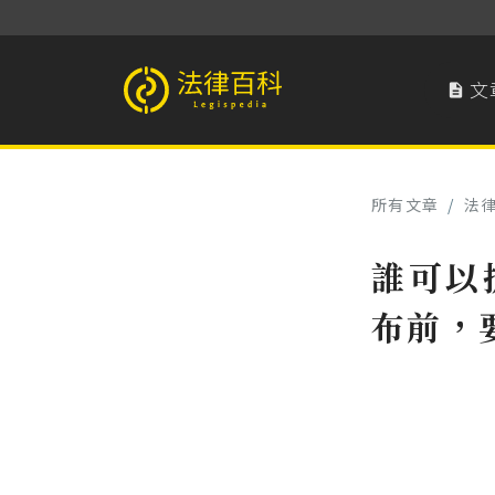
文

法律百科 Legispedia
所有文章
/
法
誰可以
布前，