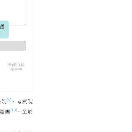
[5]
法院
、考試院
[10]
黨團
。至於