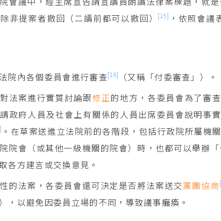
院會議中，經主席宣告請宣讀員朗讀法律案標題，就是
[15]
，除非提案者撤回（二讀前都可以撤回）
，依照會議
[16]
法院內各個委員會進行審查
（又稱「付委審查」）。
針對法案進行實質討論跟
修正
的地方，各委員會為了審
邀請政府人員及社會上有關係的人員出席委員會說明事
]
。在草案送進立法院前的各階段，包括行政院所屬機
院院會（或其他一級機關的院會）時，也都可以舉辦「
取各方建言或交換意見。
性的法案，各委員會還可決定是否將法案送交
黨團協商
），以避免因委員立場的不同，導致議事癱瘓。