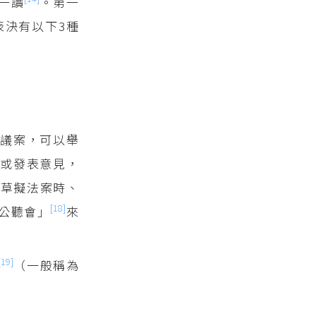
一讀
。第一
表決有以下3種
查議案，可以舉
實或發表意見，
關草擬法案時、
[18]
公聽會」
來
[19]
（一般稱為