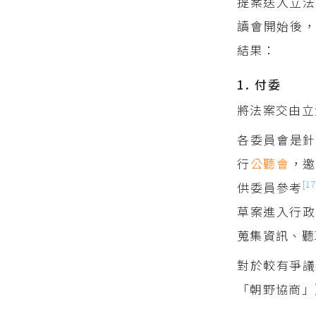
提案送入立法
讀會開始後
結果：
1. 付委
將法案交由立
各委員會是
行
公聽會
，
[17
供委員參考
草案進入行政
蒐集資訊、聽
對於較有爭議
「朝野協商」