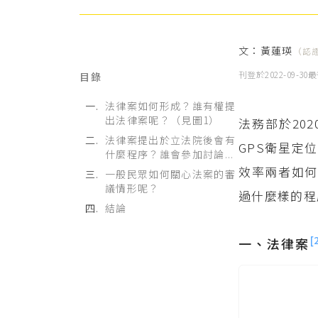
文：
黃蓮瑛
（認
刊登於
2022-09-30
最
目錄
法律案如何形成？誰有權提
出法律案呢？（見圖1）
法務部於20
法律案提出於立法院後會有
GPS衛星定
什麼程序？誰會參加討論...
效率兩者如
一般民眾如何關心法案的審
議情形呢？
過什麼樣的程
結論
[
一、法律案