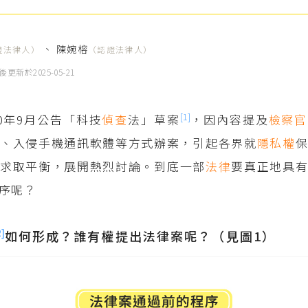
、
陳婉榕
證法律人）
（認證法律人）
後更新於
2025-05-21
[1]
20年9月公告「科技
偵查
法」草案
，因內容提及
檢察官
位、入侵手機通訊軟體等方式辦案，引起各界就
隱私權
何求取平衡，展開熱烈討論。到底一部
法律
要真正地具
序呢？
2]
如何形成？誰有權提出法律案呢？（見圖1）