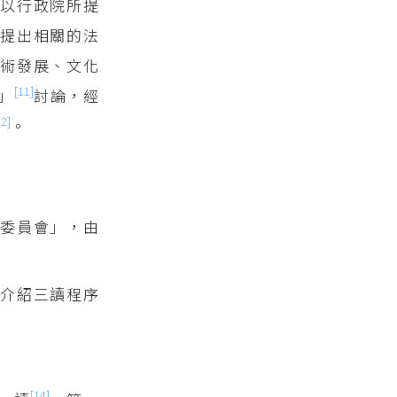
以行政院所提
提出相關的法
藝術發展、文化
[11]
」
討論，經
12]
。
委員會」，由
介紹三讀程序
[14]