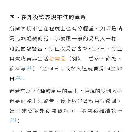
四、在外役監表現不佳的處置
所謂表現不佳在程度上也有分輕重。如果是情
況比較輕微的話，那就跟一般的受刑人一樣，
可能面臨警告、停止收受會客菜3至7日、停止
自費購買非生活
必需品
（例如：香菸、餅乾、
[21]
飲料等
）7至14日，或移入違規舍房14至60
[22]
日
。
但若有以下4種較嚴重的事由，違規的受刑人不
但要面臨上述警告、停止收受會客菜等懲罰，
還可能會從外役監被轉回一般監獄繼續執行
[23]
：