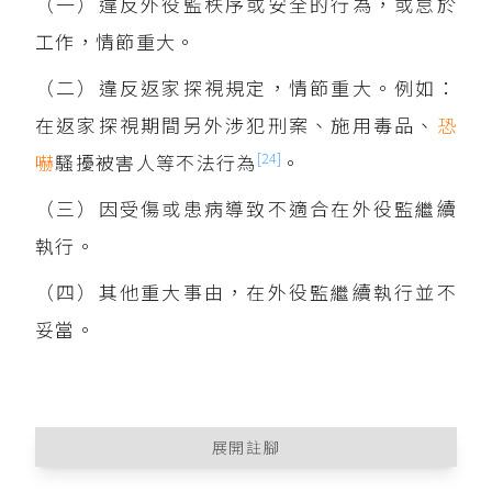
（一）違反外役監秩序或安全的行為，或怠於
工作，情節重大。
（二）違反返家探視規定，情節重大。例如：
在返家探視期間另外涉犯刑案、施用毒品、
恐
[24]
嚇
騷擾被害人等不法行為
。
（三）因受傷或患病導致不適合在外役監繼續
執行。
（四）其他重大事由，在外役監繼續執行並不
妥當。
展開註腳