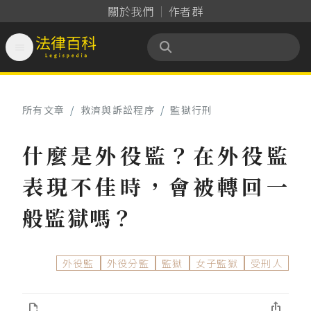
關於我們
作者群

法律百科 Legispedia
所有文章
/
救濟與訴訟程序
/
監獄行刑
什麼是外役監？在外役監
表現不佳時，會被轉回一
般監獄嗎？
外役監
外役分監
監獄
女子監獄
受刑人

