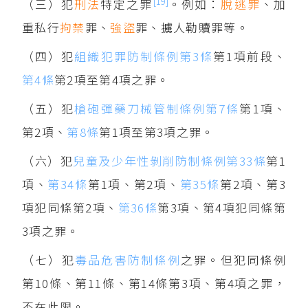
[19]
（三）犯
刑法
特定之罪
。例如：
脫逃罪
、加
重私行
拘禁
罪、
強盜
罪、擄人勒贖罪等。
（四）犯
組織犯罪防制條例第3條
第1項前段、
第4條
第2項至第4項之罪。
（五）犯
槍砲彈藥刀械管制條例第7條
第1項、
第2項、
第8條
第1項至第3項之罪。
（六）犯
兒童及少年性剝削防制條例第33條
第1
項、
第34條
第1項、第2項、
第35條
第2項、第3
項犯同條第2項、
第36條
第3項、第4項犯同條第
3項之罪。
（七）犯
毒品危害防制條例
之罪。但犯同條例
第10條、第11條、第14條第3項、第4項之罪，
不在此限。