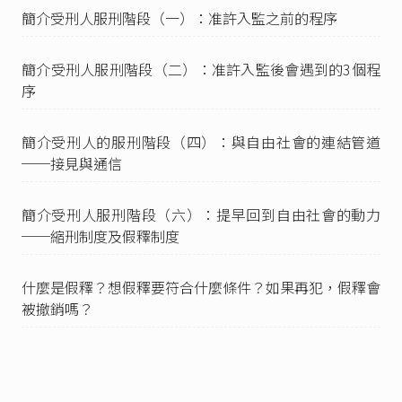
簡介受刑人服刑階段（一）：准許入監之前的程序
法
》、法務部矯正署（2021），《
兩性平權 女力
向前-高雄女子監獄附設外役分監揭牌典禮
》。
臺灣高等檢察署（2023），《
談外役監條例之修
簡介受刑⼈服刑階段（二）：准許入監後會遇到的3個程
法
》、法務部矯正署（2018），《
夯！外役監獄
序
「媒合就業」 抵刑期、習技賺錢 106/4/7
》。
外役監條例第21條
：「
簡介受刑人的服刑階段（四）：與自由社會的連結管道
I 受刑人在監行狀善良且無危害公共秩序、社會安
──接見與通信
全之虞，得許於例假日或紀念日返家探視。
II 受刑人遇有祖父母、父母、配偶之父母、配偶、
子女或兄弟姊妹喪亡時，得許其返家探視。
簡介受刑人服刑階段（六）：提早回到自由社會的動力
III 受刑人經依前二項規定許其返家探視，無正當
──縮刑制度及假釋制度
理由未於指定期日回監者，其在外日數不算入執
行刑期。其故意者，並以脫逃論罪。
IV 受刑人返家探視條件、對象、次數、期間、活
什麼是假釋？想假釋要符合什麼條件？如果再犯，假釋會
動範圍、管控與實施方式、審查基準、核准程
被撤銷嗎？
序、核准後之變更或取消及其他應遵行事項之辦
法，由法務部定之。」
外役監受刑人返家探視辦法第4條
：「本辦法所稱
例假日或紀念日，指下列各款之日：
一、星期六、日。