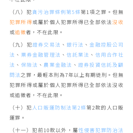
（八）犯
貪污治罪條例第5條
第1項之罪。但無
犯罪所得
或屬於個人犯罪所得已全部依法
沒收
或
追徵
者，不在此限。
（九）犯
證券交易法
、
銀行法
、
金融控股公司
法
、
票券金融管理法
、
信託業法
、
信用合作社
法
、
保險法
、
農業金融法
、
證券投資信託及顧
問法
之罪，最輕本刑為7年以上有期徒刑。但無
犯罪所得或屬於個人犯罪所得已全部依法沒收
或追徵者，不在此限。
（十）犯
人口販運防制法第2條
第2款的人口販
運罪。
（十一）犯前10款以外，屬
性侵害犯罪防治法