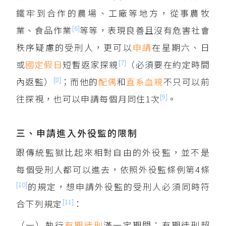
鐵牢到合作的農場、工廠等地方，從事農牧
[6]
業、食品作業
等等，表現良善且沒有危害社會
秩序疑慮的受刑人，更可以
申請
在星期六、日
[7]
或
國定假日
短暫返家探親
（必須要在約定時間
[8]
內返監）
；而他的
配偶
和
直系血親
不只可以前
[9]
往探視，也可以申請每個月同住1次
。
三、申請進入外役監的限制
跟傳統監獄比起來相對自由的外役監，並不是
每個受刑人都可以進去，依照外役監條例第4條
[10]
的規定，想申請外役監的受刑人必須同時符
[11]
合下列規定
：
（一）執行
有期徒刑
滿一定期間：有期徒刑超