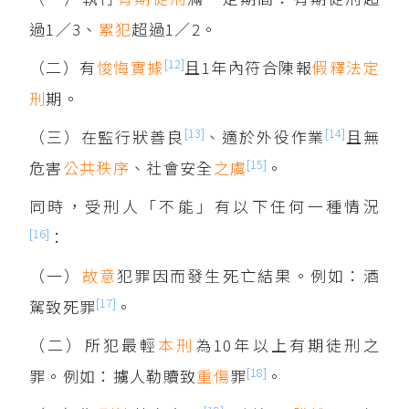
過1／3、
累犯
超過1／2。
[12]
（二）有
悛悔實據
且1年內符合陳報
假釋
法定
刑
期。
[13]
[14]
（三）在監行狀善良
、適於外役作業
且無
[15]
危害
公共秩序
、社會安全
之虞
。
同時，受刑人「不能」有以下任何一種情況
[16]
：
（一）
故意
犯罪因而發生死亡結果。例如：酒
[17]
駕致死罪
。
（二）所犯最輕
本刑
為10年以上有期徒刑之
[18]
罪。例如：擄人勒贖致
重傷
罪
。