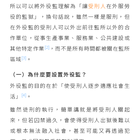
所以可以將外役監理解為「讓
受刑人
在外服勞
役的監獄」，換句話說，雖然一樣是服刑，但
在外役監的受刑人可以外出前往監所以外的合
作單位，從事生產事業、服務業、公共建設或
[2]
其他特定作業
，而不是所有時間都被關在監所
[3]
區域
。
（一）為什麼要設置外役監？
外役監的目的在於「使受刑人逐步適應社會生
[4]
活」
。
雖然徒刑的執行，簡單講就是將受刑人關起
來，但若囚禁過久，會使得受刑人出獄後難以
或根本無法融入社會，甚至可能又再透過犯