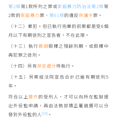
第2條
第1款所列之罪或
家庭暴力防治法第2條
第
2款的
家庭暴力
罪、
第61條
的違反
保護令
罪。
（十二）累犯。但已執行完畢的前案都是受6個
月以下有期徒刑之宣告者，不在此限。
（十三）執行
撤銷
假釋之殘餘刑期，或假釋中
再犯罪之徒刑。
（十四）另有
保安處分
待執行。
（十五）另案經法院宣告合計已逾有期徒刑5
年。
符合以上
要件
的受刑人，才可以向所在監獄提
出外役監申請，再由法務部矯正署遴選可以分
[20]
發到外役監的人
。