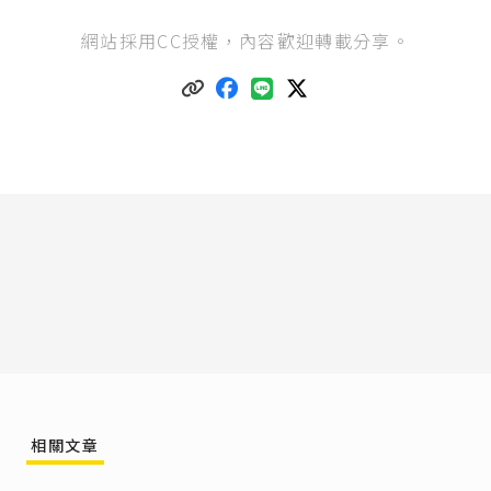
監獄行刑法第54條
：「
網站採用CC授權，內容歡迎轉載分享。
I 監獄應提供受刑人適當之運動場地、器材及設
備。
II 監獄除國定例假日、休息日或有特殊事由外，應
給予受刑人每日運動一小時。
III 為維持受刑人健康，運動處所以安排於戶外為
原則；必要時，得使其於室內適當處所從事運動
或其他舒展身心之活動。」
監獄行刑法第149條
：「為使受刑人從事生產事
業、服務業、公共建設或其他特定作業，並實施
階段性處遇，使其逐步適應社會生活，得設外役
監；其管理及處遇之實施另以法律定之。」
外役監條例第6條
：「外役監辦理作業，應注意配
合相關生產事業、服務業、公共建設或其他特定
作業實施。」
中央廣播電台（2020），《
企業進駐八德外役監
建技訓工場 創新做法尋求多贏
》。
相關文章
監獄行刑法第149條
。
臺灣高等檢察署（2023），《
談外役監條例之修