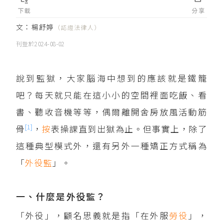
下載
分享
文：
楊舒婷
（認證法律人）
刊登於
2024-08-02
說到監獄，大家腦海中想到的應該就是鐵籠
吧？每天就只能在這小小的空間裡面吃飯、看
書、聽收音機等等，偶爾離開舍房放風活動筋
[1]
骨
，
按
表操課直到出獄為止。但事實上，除了
這種典型模式外，還有另外一種矯正方式稱為
「
外役監
」。
一、什麼是外役監？
「外役」，顧名思義就是指「在外服
勞役
」，