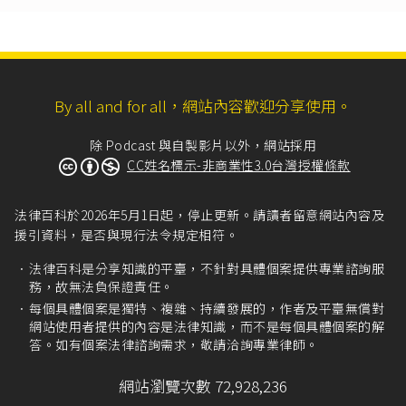
二、應放假之紀念日及其他經中央人事主管機關
規定應放假之日。」
關於返家探親的次數，依照每個人執行期間的長
短會有不同規定，可參考
外役監受刑人返家探視
辦法第5條
：「
By all and for all，網站內容歡迎分享使用。
I 受刑人依第二條申請返家探視之次數，依下列規
定辦理：
除 Podcast 與自製影片以外，網站採用
一、外役監執行期間未滿六月者，每三個月一
CC姓名標示-非商業性3.0台灣授權條款
次。
二、外役監執行期間六月以上未滿一年者，每二
個月一次。
法律百科於2026年5月1日起，停止更新。請讀者留意網站內容及
三、外役監執行期間一年以上者，每月一次。
援引資料，是否與現行法令規定相符。
II 六十五歲以上之受刑人，得每月申請返家探視一
法律百科是分享知識的平臺，不針對具體個案提供專業諮詢服
次，不受前項規定之限制。
務，故無法負保證責任。
III 本辦法中華民國一百十三年二月一日修正施行
每個具體個案是獨特、複雜、持續發展的，作者及平臺無償對
前已在外役監執行中之受刑人，其依第二條申請
網站使用者提供的內容是法律知識，而不是每個具體個案的解
返家探視之次數，仍適用修正施行前之第四條規
答。如有個案法律諮詢需求，敬請洽詢專業律師。
定辦理。」
雖然外役監是「各級」受刑人都可以請求和家人
網站瀏覽次數 72,928,236
（限配偶及直系血親）同住，但一般受刑人的