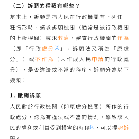
（二）訴願的種類有哪些？
基本上，訴願是指人民在行政機關有下列任一
種情形時，請求訴願機關（通常是該行政機關
的上級機關）尋求
救濟
，審查行政機關的
作為
[2]
（即「行政
處分
」，訴願法又稱為「原處
分」）或
不作為
（未作成人民
申請
的行政處
分），是否違法或不當的程序。訴願分為以下
幾類：
1. 撤銷訴願
人民對於行政機關（即原處分機關）所作的行
政處分，認為有違法或不當的情況，導致該人
[3]
民的權利或利益受到損害的時候
，可以提
起訴
願。