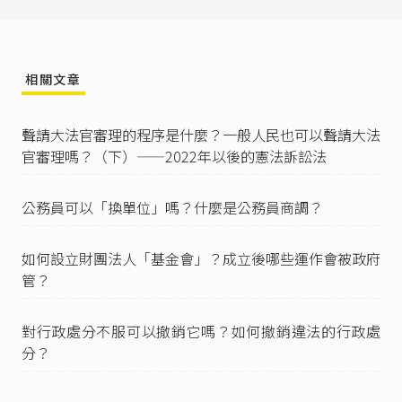
訴願法第2條
：「
I 人民因中央或地方機關對其依法申請之案件，於
法定期間內應作為而不作為，認為損害其權利或
相關文章
利益者，亦得提起訴願。
II 前項期間，法令未規定者，自機關受理申請之日
起為二個月。」
聲請大法官審理的程序是什麼？一般人民也可以聲請大法
訴願法第56條
：「
官審理嗎？（下）——2022年以後的憲法訴訟法
I 訴願應具訴願書，載明左列事項，由訴願人或代
理人簽名或蓋章：
公務員可以「換單位」嗎？什麼是公務員商調？
一、訴願人之姓名、出生年月日、住、居所、身
分證明文件字號。如係法人或其他設有管理人或
代表人之團體，其名稱、事務所或營業所及管理
如何設立財團法人「基金會」？成立後哪些運作會被政府
人或代表人之姓名、出生年月日、住、居所。
管？
二、有訴願代理人者，其姓名、出生年月日、
住、居所、身分證明文件字號。
三、原行政處分機關。
對行政處分不服可以撤銷它嗎？如何撤銷違法的行政處
四、訴願請求事項。
分？
五、訴願之事實及理由。
六、收受或知悉行政處分之年、月、日。
七、受理訴願之機關。