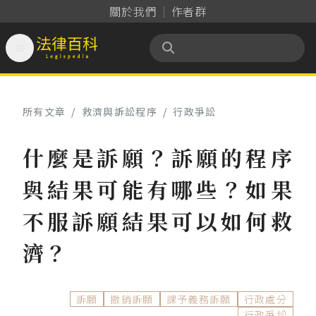
關於我們
作者群

法律百科 Legispedia
所有文章
/
救濟與訴訟程序
/
行政爭訟
什麼是訴願？訴願的程序
與結果可能有哪些？如果
不服訴願結果可以如何救
濟？
訴願
撤銷訴願
課予義務訴願
行政處分
行政爭訟