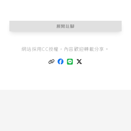
展開註腳
中華民國憲法第16條
：「人民有請願、訴願及訴
網站採用CC授權，內容歡迎轉載分享。
訟之權。」
什麼是行政處分？例如：行政機關對人民罰鍰、
核發建造執照予人民等。其定義可見
行政程序法
第92條
，或
訴願法第3條
：「
I 本法所稱行政處分，係指中央或地方機關就公法
上具體事件所為之決定或其他公權力措施而對外
直接發生法律效果之單方行政行為。
II 前項決定或措施之相對人雖非特定，而依一般性
特徵可得確定其範圍者，亦為行政處分。有關公
物之設定、變更、廢止或一般使用者，亦同。」
訴願法第1條
第1項本文：「人民對於中央或地方
機關之行政處分，認為違法或不當，致損害其權
利或利益者，得依本法提起訴願。」