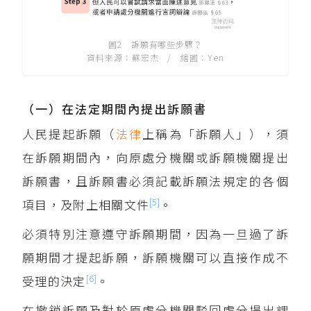
圖2 訴願有哪些步驟？
資料來源：蘇宏杰 / 繪圖：Yen
（一）在法定期間內提出訴願書
人民提起訴願（
法律
上稱為「訴願人」），須
在訴願期間內，向原處分機關或訴願機關提出
訴願書，且訴願書必須記載訴願法規定的各個
[5]
項目，及附上相關文件
。
必須特別注意遵守訴願期間，因為一旦過了訴
願期間才提起訴願，訴願機關可以直接作成不
[6]
受理的決定
。
在撤銷訴願及對於原處分機關駁回處分提出課