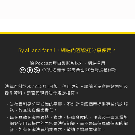
八、證據。其為文書者，應添具繕本或影本。
九、年、月、日。
II 訴願應附原行政處分書影本。
III 依第二條第一項規定提起訴願者，第一項第三
款、第六款所列事項，載明應為行政處分之機
關、提出申請之年、月、日，並附原申請書之影
本及受理申請機關收受證明。」
By all and for all，網站內容歡迎分享使用。
訴願法第77條
：「訴願事件有左列各款情形之一
者，應為不受理之決定：……二、提起訴願逾法
除 Podcast 與自製影片以外，網站採用
定期間或未於第五十七條但書所定期間內補送訴
CC姓名標示-非商業性3.0台灣授權條款
願書者。」
訴願法第14條
第1項：「訴願之提起，應自行政處
法律百科於2026年5月1日起，停止更新。請讀者留意網站內容及
分達到或公告期滿之次日起三十日內為之。」
援引資料，是否與現行法令規定相符。
訴願法第58條
第3項、第4項：「
法律百科是分享知識的平臺，不針對具體個案提供專業諮詢服
III 原行政處分機關不依訴願人之請求撤銷或變更
務，故無法負保證責任。
原行政處分者，應儘速附具答辯書，並將必要之
關係文件，送於訴願管轄機關。
每個具體個案是獨特、複雜、持續發展的，作者及平臺無償對
IV 原行政處分機關檢卷答辯時，應將前項答辯書
網站使用者提供的內容是法律知識，而不是每個具體個案的解
答。如有個案法律諮詢需求，敬請洽詢專業律師。
抄送訴願人。」