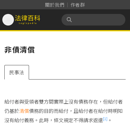
關於我們
作者群

法律百科 Legispedia
非債清償
民事法
給付者與受領者雙方間實際上沒有債務存在，但給付者
仍基於
清償
債務的目的而給付，且給付者在給付時明知
[1]
沒有給付義務。此時，條文規定不得請求返還
。