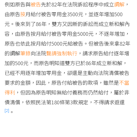
例如原告與
被告
先於82年在法院訴訟程序中成立
調解
，
由原告
按
月給付被告零用金3500元，並逐年增加500
元。後來到了86年，雙方又因新的訴訟而成立新和解內
容，由原告按月給付被告零用金5000元，不逐年增加，
原告也依此按月給付5000元給被告。但被告後來拿82年
的調解
筆錄
向法院
聲請
強制執行
，請求原告給付逐年增
加的500元，而原告明知道雙方已於86年成立新和解，
已經不用逐年增加零用金，卻還是主動向法院清償被告
要求的金額，因此，原告付給被告的款項，雖然是
不當
得利
，但因為原告明知無給付義務而仍然給付，屬於非
債清償，依照民法第180條第3款規定，不得請求返還
[2]
。