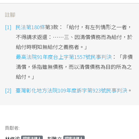
註腳
民法第180條
第3款：「給付，有左列情形之一者，
不得請求返還：……三、因清償債務而為給付，於
給付時明知無給付之義務者。」
最高法院91年度台上字第1557號民事判決
：「非債
清償，係指雖無債務，而以清償債務為目的所為之
給付。」
臺灣彰化地方法院109年度訴字第923號民事判決
。
貢獻者:
林修渝
彭雅立
認證法律人
認證法律人