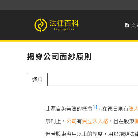
文

法律百科 Legispedia
揭穿公司面紗原則
通用
[1]
此源自英美法的概念
，在德日則有
法
原則上，
公司
有
獨立法人格
，且在股東
但若股東濫用以上的制度，用以規避法