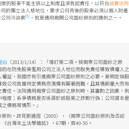
制度的股東不能主張以上制度且須負起責任，以符合
誠實信用
公司的獨立法人格地位，要求公司背後的股東必須以個人財產
[5]
電公司污染案
，就是適用揭開公司面紗原則的適例之一。
理由
（2013/1/14）：「增訂第二項。按揭穿公司面紗之原
目的在防免股東濫用公司之法人地位而脫免責任導致債權人
人權益，我國亦有引進揭穿公司面紗原則之必要。爰明定倘
導致公司負擔特定債務而清償有顯著困難，且其情節重大而
之責任。法院適用揭穿公司面紗之原則時，其審酌之因素，
中程度；系爭債務是否係源於該股東之詐欺行偽；公司資本
成之債務等情形。」
原則，詳見劉連煜（2005），〈揭穿公司面紗原則及否認
台灣本土法學雜誌》，67期，頁40-50。