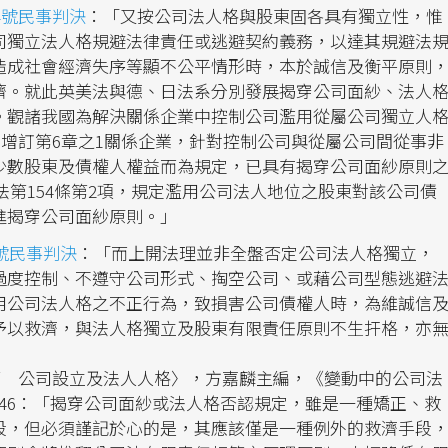
4號民事判決
：「又按公司法人格與股東固各具有獨立性，惟
司獨立法人格規避法律責任或逃避契約義務，以達其規避法
造成社會經濟失序等顯不公平情形時，本於誠信及衡平原則
濟。就此英美法與德、日法系分別發展揭穿公司面紗、法人
。觀諸我國為解決關係企業中控制公司濫用從屬公司獨立人
司法增訂第6章之1關係企業，針對控制公司與從屬公司間從事非
少數股東及債權人權益而為規定，已具有揭穿公司面紗原則
司法第154條第2項，規定濫用公司法人地位之股東對該公司債
進揭穿公司面紗原則。」
7號民事判決
：「而上開法理並非全盤否定公司法人格獨立，
過度控制、不遵守公司形式、掏空公司、或藉公司型態逃避
用公司法人格之不正行為，致損害公司債權人時，為維誠信
予以救濟，與法人格獨立及股東有限責任原則不生扞格，亦
2篇 公司設立及法人人格〉，方嘉麟主編，《變動中的公司法
5-46：「揭穿公司面紗或法人格否認規定，雖是一種矯正、救
段，但必須謹記於心的是，其應該僅是一種例外的救濟手段