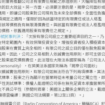
否則會將推翻公司法有限責任規範之原理原則，大幅降低有
來的巨大效益。另一方面，必須要注意的是，揭穿公司面紗
適用，即讓公司股東對公司現有及未來全部債務，全面性負
2項規定之適用，僅限於因為該當特定的有限責任或法人格濫
對該等債務負有無限清償責任。與該當有限責任或法人格濫
的債務，依舊適用股東有限責任之規定。」
5號民事判決
：「次按有限公司設立之重要經濟目的之一，乃
在特定範圍內，有效保障投資安全，增強投資者投入積極資
與股東在實質上完全相同，有限公司之設立目的僅在脫免股
濫用。因此，公司之交易相對人依誠實信用原則，即可主張
之股東追究債務責任，此法理在大陸法系國家稱為「公司法
orate personality），在英美法系國家則稱為「揭穿公司面紗」
te veil）。依據誠實信用原則，有限公司如無法符合下列兩項標準，其法
試標準：股東之行為顯示在營業時從未考量公司之獨立性，
平性測試標準：債權人能證明公司係在無充足資本承擔營業
立不具公平性（參閱何君豪：美國法上關係企業的立法，載
韓德雲編譯：美國公司法綱要，第12至13頁）。」
司（Radio Corporation of America，簡稱RCA）