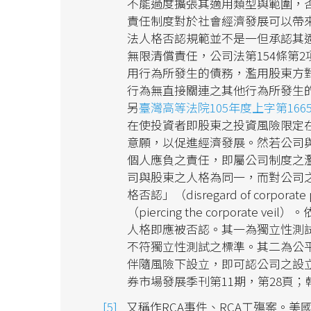
不能過度擴張其適用類型與範圍，
責任制度對於社會經濟發展可以帶
法人格否認規範並不是一但承認其
無限清償責任，公司法第154條第
用行為所發生的債務，濫用股東方
行為無直接關連之其他行為所發生
另
臺灣高等法院105年度上字第166
在使投資者即股東之投資風險限定
意願，以促進經濟發展。然若公司
個人應負之責任，即屬公司制度之
司與股東之人格為同一，而對公司
格否認」（disregard of corp
（piercing the corpora
人格即應被否認。其一為獨立性測
不符獨立性測試之標準。其二為公
伴隨風險下設立，即可認公司之設
券市場發展季刊第11期，第28頁；
又稱作RCA事件、RCA工殤案。美國無線電公