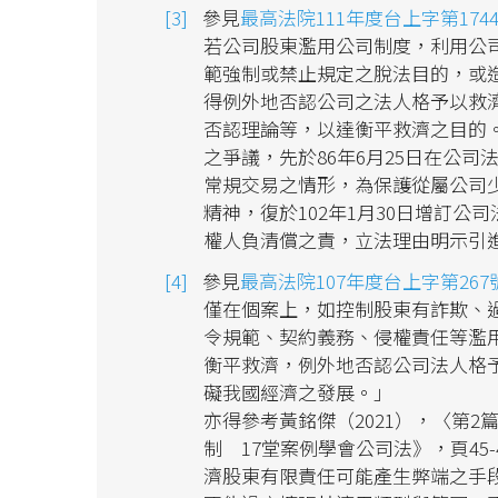
參見
最高法院111年度台上字第174
若公司股東濫用公司制度，利用公
範強制或禁止規定之脫法目的，或
得例外地否認公司之法人格予以救
否認理論等，以達衡平救濟之目的
之爭議，先於86年6月25日在公
常規交易之情形，為保護從屬公司
精神，復於102年1月30日增訂公
權人負清償之責，立法理由明示引
參見
最高法院107年度台上字第26
僅在個案上，如控制股東有詐欺、
令規範、契約義務、侵權責任等濫
衡平救濟，例外地否認公司法人格
礙我國經濟之發展。」
亦得參考黃銘傑（2021），〈第
制 17堂案例學會公司法》，頁4
濟股東有限責任可能產生弊端之手