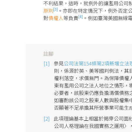
不利結果，這時，就例外的讓濫用公司
[3]
原則
。亦即在特定情況下，例外否定
[4]
對
債權人
等負責
。例如臺灣美國無線
註腳
參見
公司法第154條第2項新增立法
則，係源於英、美等國判例法，其
權利落空，求償無門。為保障債權
東有濫用公司之法人地位之情形，
必要者，該股東仍應負擔清償債務
如審酌該公司之股東人數與股權集
否顯著不足承擔其所營事業可能生
此項理論基本上相當於揭穿公司面紗
公司人格理論在我國實務之運用〉，《