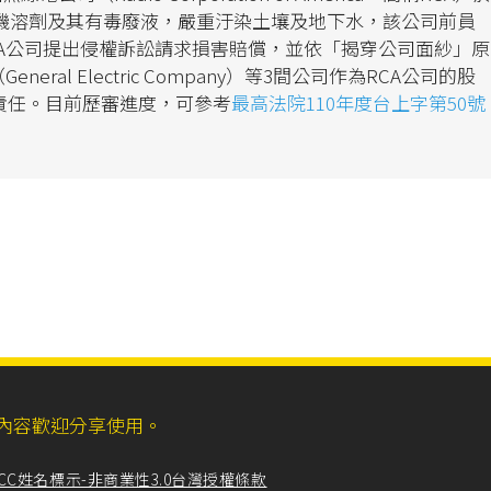
有機溶劑及其有毒廢液，嚴重汙染土壤及地下水，該公司前員
A公司提出侵權訴訟請求損害賠償，並依「揭穿公司面紗」原
ral Electric Company）等3間公司作為RCA公司的股
責任。目前歷審進度，可參考
最高法院110年度台上字第50號
ll，網站內容歡迎分享使用。
CC姓名標示-非商業性3.0台灣授權條款