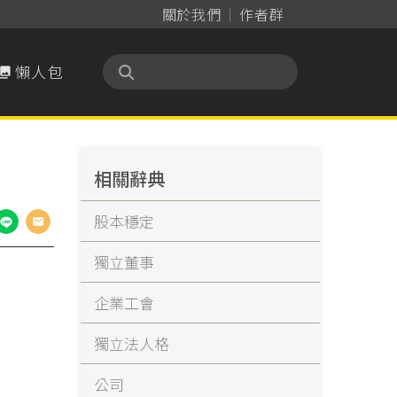
關於我們
作者群
懶人包

相關辭典
股本穩定
獨立董事
企業工會
獨立法人格
公司