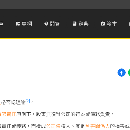
章
專欄
問答
辭典
範本




[2]
人
格否認理論
。
有限責任
原則下，股東無須對公司的行為或債務負責。
律責任或義務，而造成
公司債
權人、其他
利害關係人
的損害或