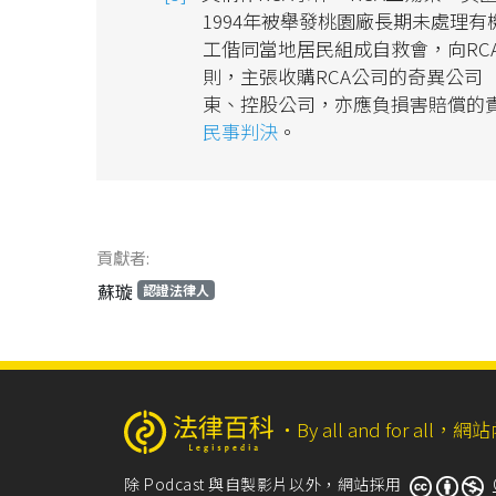
1994年被舉發桃園廠長期未處理
工偕同當地居民組成自救會，向RC
則，主張收購RCA公司的奇異公司（Gene
東、控股公司，亦應負損害賠償的
民事判決
。
貢獻者:
蘇璇
認證法律人
‧
By all and for a
除 Podcast 與自製影片以外，網站採用