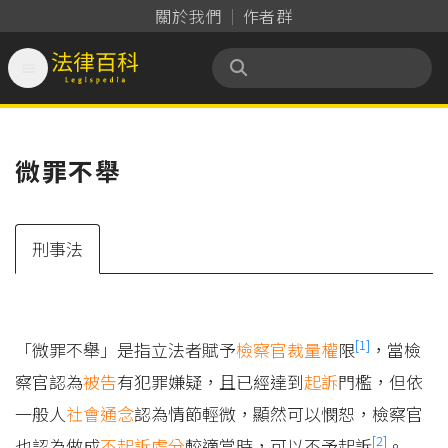
關於我們
作者群

法律百科 Legispedia
微罪不舉
刑事法
[1]
「微罪不舉」是指立法者賦予
檢察官
裁量權
限
，當檢
察官認為
被告
有犯罪嫌疑，且已經達到
起訴
門檻，但依
一般人
社會通念
認為情節輕微，顯然可以憫恕，檢察官
[2]
也認為做成
不起訴
處分
較適當時，可以不予起訴
。