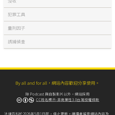
沒收
犯罪工具
量刑因子
誘捕偵查
By all and for all，網站內容歡迎分享使用。
除 Podcast 與自製影片以外，網站採用
CC姓名標示-非商業性3.0台灣授權條款
法律百科於2026年5月1日起，停止更新。請讀者留意網站內容及