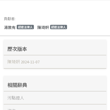
貢獻者:
湯敦有
陳琦姸
認證法律人
認證法律人
歷次版本
陳琦姸
2024-11-07
相關辭典
污點證人