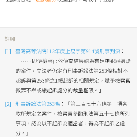
註腳
臺灣高等法院113年度上易字第914號刑事判決
：
「……即便檢察官依偵查結果認為有足夠犯罪嫌疑
的案件，立法者仍定有刑事訴訟法第253條相對不
起訴與第253條之1緩起訴的相關規定，賦予檢察官
微罪不舉或緩起訴處分的裁量權限。」
刑事訴訟法第253條
：「第三百七十六條第一項各
款所規定之案件，檢察官參酌刑法第五十七條所列
事項，認為以不起訴為適當者，得為不起訴之處
分。」